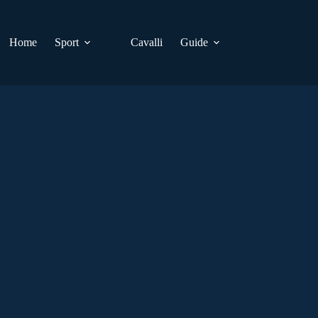
Home
Sport
Cavalli
Guide