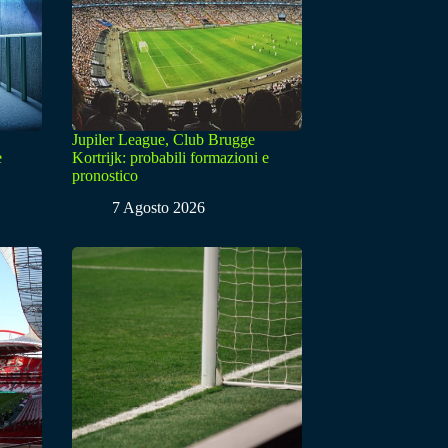
Jupiler League, Club Brugge
e
Kortrijk: probabili formazioni e
pronostico
7 Agosto 2026