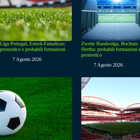
Liga Portugal, Estoril-Famalicao:
Zweite Bundesliga, Bochum
pronostico e probabili formazioni
Hertha: probabili formazioni 
pronostico
7 Agosto 2026
7 Agosto 2026