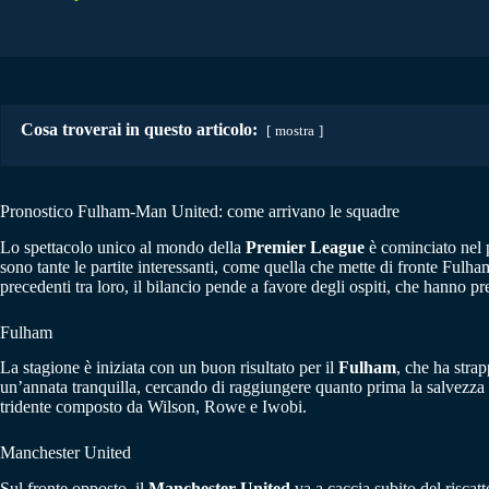
Cosa troverai in questo articolo:
mostra
Pronostico Fulham-Man United: come arrivano le squadre
Lo spettacolo unico al mondo della
Premier League
è cominciato nel p
sono tante le partite interessanti, come quella che mette di fronte Fulh
precedenti tra loro, il bilancio pende a favore degli ospiti, che hanno pr
Fulham
La stagione è iniziata con un buon risultato per il
Fulham
, che ha stra
un’annata tranquilla, cercando di raggiungere quanto prima la salvezza p
tridente composto da Wilson, Rowe e Iwobi.
Manchester United
Sul fronte opposto, il
Manchester United
va a caccia subito del riscat