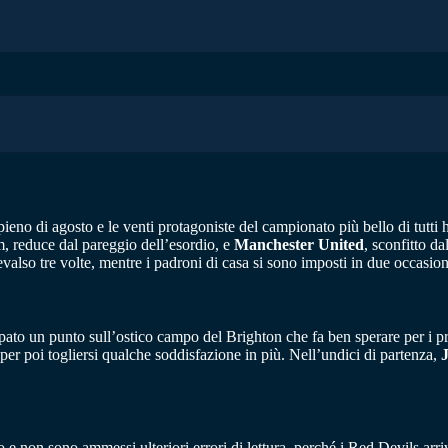
ieno di agosto e le venti protagoniste del campionato più bello di tutti h
am, reduce dal pareggio dell’esordio, e
Manchester United
, sconfitto dal
evalso tre volte, mentre i padroni di casa si sono imposti in due occasion
ppato un punto sull’ostico campo del Brighton che fa ben sperare per i 
er poi togliersi qualche soddisfazione in più. Nell’undici di partenza,
to e non sono ammessi ulteriori errori di lettura, perché i Red Devils ar