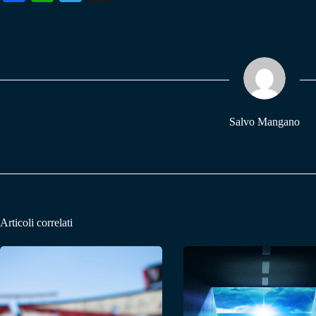
ce
ha
le
bo
ts
gr
ok
A
a
pp
m
Salvo Mangano
Articoli correlati