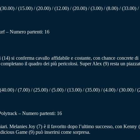
(30.00) / (15.00) / (20.00) / (12.00) / (20.00) / (3.00) / (8.00) / (33.00) /
urf – Numero partenti: 16
4) si conferma cavallo affidabile e costante, con chance concrete di vi
 completano il quadro dei più pericolosi. Super Alex (9) resta un piazzat
(40.00) / (7.00) / (25.00) / (5.00) / (13.00) / (35.00) / (4.00) / (30.00) / 
 Polytrack – Numero partenti: 16
i. Melanies Joy (7) è il favorito dopo l’ultimo successo, con Kenny (13)
dicious Game (9) può inserirsi come sorpresa.