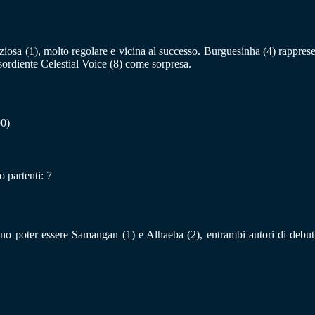
iosa (1), molto regolare e vicina al successo. Burguesinha (4) rappresent
sordiente Celestial Voice (8) come sorpresa.
00)
 partenti: 7
brano poter essere Samangan (1) e Alhaeba (2), entrambi autori di deb