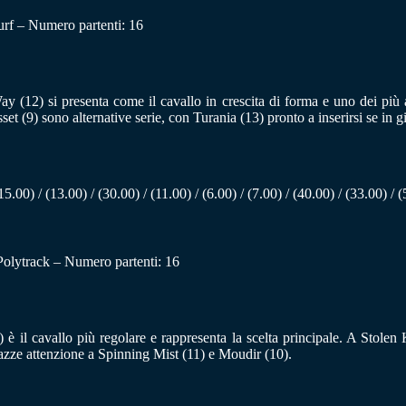
urf – Numero partenti: 16
y (12) si presenta come il cavallo in crescita di forma e uno dei più 
t (9) sono alternative serie, con Turania (13) pronto a inserirsi se in g
15.00) / (13.00) / (30.00) / (11.00) / (6.00) / (7.00) / (40.00) / (33.00) / 
 Polytrack – Numero partenti: 16
il cavallo più regolare e rappresenta la scelta principale. A Stolen Kiss
azze attenzione a Spinning Mist (11) e Moudir (10).