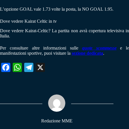
L’opzione GOAL vale 1.73 volte la posta, la NO GOAL 1.95.
Dove vedere Kairat Celtic in tv
Dove vedere Kairat-Celtic? La partita non avrà copertura televisiva in
Italia.
Per consultare altre informazioni sulle
quote scommesse
e le
manifestazioni sportive, puoi visitare la
sezione dedicata
.
Fa
W
Te
X
ce
ha
le
bo
ts
gr
ok
A
a
pp
m
Redazione MME