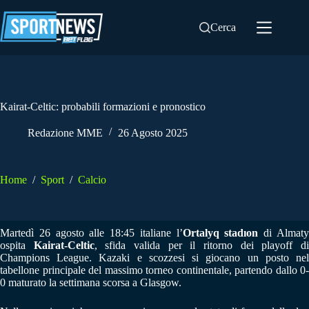
Salta
al
Cerca
contenuto
Kairat-Celtic: probabili formazioni e pronostico
Redazione MME
26 Agosto 2025
Home
/
Sport
/
Calcio
Martedì 26 agosto alle 18:45 italiane l’
Ortalyq stadıon
di Almat
ospita
Kairat-Celtic
, sfida valida per il ritorno dei playoff d
Champions League. Kazaki e scozzesi si giocano un posto nel
tabellone principale del massimo torneo continentale, partendo dallo 0-
0 maturato la settimana scorsa a Glasgow.