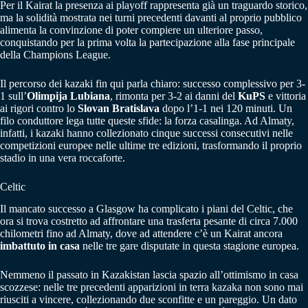
Per il Kairat la presenza ai playoff rappresenta già un traguardo storico,
ma la solidità mostrata nei turni precedenti davanti al proprio pubblico
alimenta la convinzione di poter compiere un ulteriore passo,
conquistando per la prima volta la partecipazione alla fase principale
della Champions League.
Il percorso dei kazaki fin qui parla chiaro: successo complessivo per 3-
1 sull’
Olimpija Lubiana
, rimonta per 3-2 ai danni del
KuPS
e vittoria
ai rigori contro lo
Slovan Bratislava
dopo l’1-1 nei 120 minuti. Un
filo conduttore lega tutte queste sfide: la forza casalinga. Ad Almaty,
infatti, i kazaki hanno collezionato cinque successi consecutivi nelle
competizioni europee nelle ultime tre edizioni, trasformando il proprio
stadio in una vera roccaforte.
Celtic
Il mancato successo a Glasgow ha complicato i piani del Celtic, che
ora si trova costretto ad affrontare una trasferta pesante di circa 7.000
chilometri fino ad Almaty, dove ad attendere c’è un Kairat ancora
imbattuto in casa
nelle tre gare disputate in questa stagione europea.
Nemmeno il passato in Kazakistan lascia spazio all’ottimismo in casa
scozzese: nelle tre precedenti apparizioni in terra kazaka non sono mai
riusciti a vincere, collezionando due sconfitte e un pareggio. Un dato