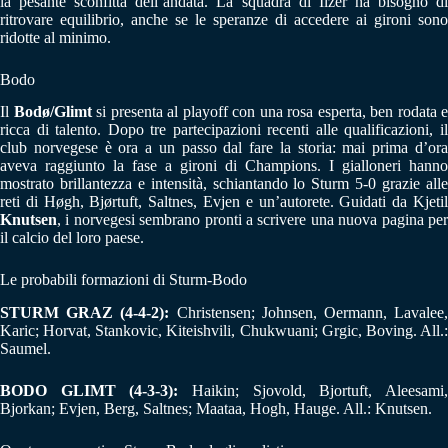
la pesante sconfitta dell’andata. La squadra di Ilzer ha bisogno di
ritrovare equilibrio, anche se le speranze di accedere ai gironi sono
ridotte al minimo.
Bodo
Il
Bodø/Glimt
si presenta al playoff con una rosa esperta, ben rodata e
ricca di talento. Dopo tre partecipazioni recenti alle qualificazioni, il
club norvegese è ora a un passo dal fare la storia: mai prima d’ora
aveva raggiunto la fase a gironi di Champions. I gialloneri hanno
mostrato brillantezza e intensità, schiantando lo Sturm 5‑0 grazie alle
reti di Høgh, Bjørtuft, Saltnes, Evjen e un’autorete. Guidati da Kjetil
Knutsen
, i norvegesi sembrano pronti a scrivere una nuova pagina per
il calcio del loro paese.
Le probabili formazioni di Sturm-Bodo
STURM GRAZ (4-4-2):
Christensen; Johnsen, Oermann, Lavalee,
Karic; Horvat, Stankovic, Kiteishvili, Chukwuani; Grgic, Boving. All.:
Saumel.
BODO GLIMT (4-3-3):
Haikin; Sjovold, Bjortuft, Aleesami,
Bjorkan; Evjen, Berg, Saltnes; Maataa, Hogh, Hauge. All.: Knutsen.