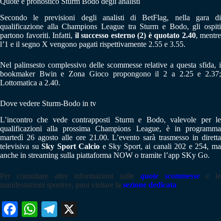
Quote e pronostico Sturm Bodo degli analisti
Secondo le previsioni degli analisti di BetFlag, nella gara di
qualificazione alla Champions League tra Sturm e Bodo, gli ospiti
partono favoriti. Infatti,
il successo esterno (2) è quotato 2.40
, mentre
l’1 e il segno X vengono pagati rispettivamente 2.55 e 3.55.
Nel palinsesto complessivo delle scommesse relative a questa sfida, i
bookmaker Bwin e Zona Gioco propongono il 2 a 2.25 e 2.37;
Lottomatica a 2.40.
Dove vedere Sturm-Bodo in tv
L’incontro che vede contrapposti Sturm e Bodo, valevole per le
qualificazioni alla prossima Champions League, è in programma
martedì 26 agosto alle ore 21.00. L’evento sarà trasmesso in diretta
televisiva su
Sky Sport Calcio
e Sky Sport, ai canali 202 e 254, m
anche in streaming sulla piattaforma NOW o tramite l’app SKy Go.
Per consultare altre informazioni sulle
quote scommesse
e le
manifestazioni sportive, puoi visitare la
sezione dedicata
Fa
W
Te
X