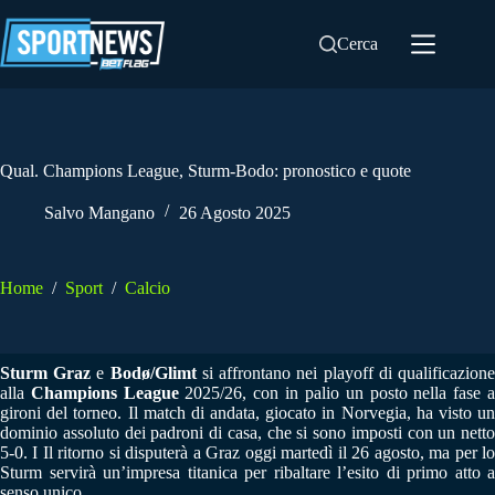
Salta
al
Cerca
contenuto
Qual. Champions League, Sturm-Bodo: pronostico e quote
Salvo Mangano
26 Agosto 2025
Home
/
Sport
/
Calcio
Sturm Graz
e
Bodø/Glimt
si affrontano nei playoff di qualificazion
alla
Champions League
2025/26, con in palio un posto nella fase 
gironi del torneo. Il match di andata, giocato in Norvegia, ha visto un
dominio assoluto dei padroni di casa, che si sono imposti con un netto
5‑0. I Il ritorno si disputerà a Graz oggi martedì il 26 agosto, ma per lo
Sturm servirà un’impresa titanica per ribaltare l’esito di primo atto a
senso unico.