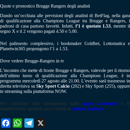
Quote e pronostico Brugge Rangers degli analisti
Dando un’occhiata alle previsioni degli analisti di BetFlag, nella gara
di qualificazione alla Champions League tra Brugge e Rangers, i
padroni di casa partono favoriti. Infatti,
l’1 è quotato 1.53
, mentre i
segno X e il 2 vengono pagati 4.50 e 5.00.
Nel palinsesto complessivo, i bookmaker Goldbet, Lottomatica e
Planetwin365 propongono l’1 a 1.53.
Dove vedere Brugge-Rangers in tv
L’incontro che mette di fronte Brugge e Rangers, valevole per il ritorno
dell’ultimo turno di qualificazione alla Champions League, è in
programma mercoledì 27 agosto alle 21.00. L’evento sarà trasmesso in
diretta televisiva su
Sky Sport Calcio
(202) e Sky Sport (255), oppur
in streaming sulla piattaforma NOW.
Per consultare altre informazioni sulle
quote scommesse
e le
manifestazioni sportive, puoi visitare la
sezione dedicata
Fa
W
Te
X