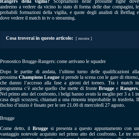
Rangers della vigilia?
Scopriamolo nelle prossime righe dov
andremo a vedere da vicino lo stato di forma delle due compagini, le
probabili formazioni della vigilia, e quote degli analisti di Betflag e
dove vedere il match in tv o streaming.
Cosa troverai in questo articolo:
mostra
Pronostico Brugge-Rangers: come arrivano le squadre
Dopo le partite di andata, l’ultimo turno delle qualificazioni alla
prossima
Champions League
si prende la scena con le gare di ritorno
che danno l’accesso alla fase a gironi del torneo. Tra i match in
programma c’è anche quello che mette di fronte
Brugge
e
Rangers
Nel primo atto del confronto, i belgi hanno avuto la meglio per 3 a 1 in
casa degli scozzesi, chiamati a una rimonta improbabile in trasferta. Il
fischio d’inizio è fissato per le ore 21.00 di mercoledì 27 agosto.
Brugge
Come detto, il
Brugge
si presenta a questo appuntamento con u
vantaggio notevole acquisito nel primo atto del confronto. Le tre reti