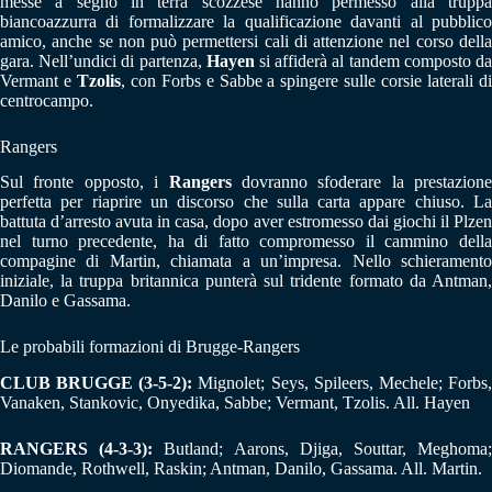
messe a segno in terra scozzese hanno permesso alla truppa
biancoazzurra di formalizzare la qualificazione davanti al pubblico
amico, anche se non può permettersi cali di attenzione nel corso della
gara. Nell’undici di partenza,
Hayen
si affiderà al tandem composto d
Vermant e
Tzolis
, con Forbs e Sabbe a spingere sulle corsie laterali d
centrocampo.
Rangers
Sul fronte opposto, i
Rangers
dovranno sfoderare la prestazione
perfetta per riaprire un discorso che sulla carta appare chiuso. La
battuta d’arresto avuta in casa, dopo aver estromesso dai giochi il Plzen
nel turno precedente, ha di fatto compromesso il cammino della
compagine di Martin, chiamata a un’impresa. Nello schieramento
iniziale, la truppa britannica punterà sul tridente formato da Antman,
Danilo e Gassama.
Le probabili formazioni di Brugge-Rangers
CLUB BRUGGE (3-5-2):
Mignolet; Seys, Spileers, Mechele; Forbs
Vanaken, Stankovic, Onyedika, Sabbe; Vermant, Tzolis. All. Hayen
RANGERS (4-3-3):
Butland; Aarons, Djiga, Souttar, Meghoma
Diomande, Rothwell, Raskin; Antman, Danilo, Gassama. All. Martin.