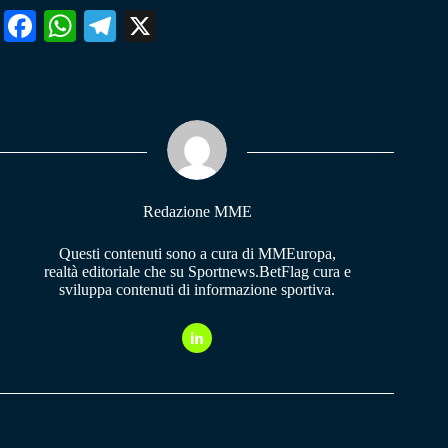
Fa
W
Te
X
ce
ha
le
bo
ts
gr
ok
A
a
pp
m
Redazione MME
Questi contenuti sono a cura di MMEuropa,
realtà editoriale che su Sportnews.BetFlag cura e
sviluppa contenuti di informazione sportiva.