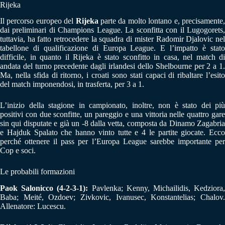
Rijeka
Il percorso europeo del
Rijeka
parte da molto lontano e, precisamente
dai preliminari di Champions League. La sconfitta con il Lugogorets,
tuttavia, ha fatto retrocedere la squadra di mister Radomir Djalovic nel
tabellone di qualificazione di Europa League. E l’impatto è stato
difficile, in quanto il Rijeka è stato sconfitto in casa, nel match di
andata del turno precedente dagli irlandesi dello Shelbourne per 2 a 1.
Ma, nella sfida di ritorno, i croati sono stati capaci di ribaltare l’esito
del match imponendosi, in trasferta, per 3 a 1.
L’inizio della stagione in campionato, inoltre, non è stato dei più
positivi con due sconfitte, un pareggio e una vittoria nelle quattro gare
sin qui disputate e già un -8 dalla vetta, composta da Dinamo Zagabria
e Hajduk Spalato che hanno vinto tutte e 4 le partite giocate. Ecco
perché ottenere il pass per l’Europa League sarebbe importante per
Cop e soci.
Le probabili formazioni
Paok Salonicco (4-2-3-1):
Pavlenka; Kenny, Michailidis, Kedziora
Baba; Meité, Ozdoev; Zivkovic, Ivanusec, Konstantelias; Chalov.
Allenatore: Lucescu.