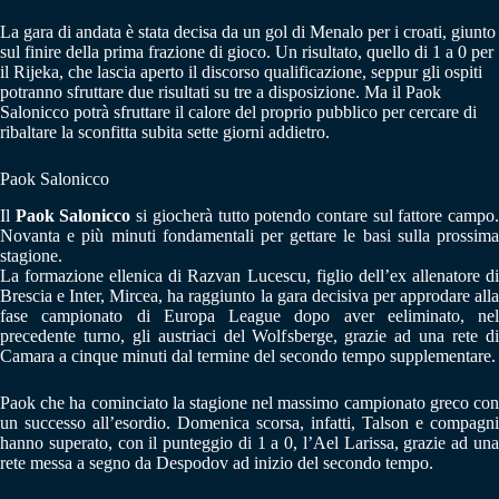
La gara di andata è stata decisa da un gol di Menalo per i croati, giunto
sul finire della prima frazione di gioco. Un risultato, quello di 1 a 0 per
il Rijeka, che lascia aperto il discorso qualificazione, seppur gli ospiti
potranno sfruttare due risultati su tre a disposizione. Ma il Paok
Salonicco potrà sfruttare il calore del proprio pubblico per cercare di
ribaltare la sconfitta subita sette giorni addietro.
Paok Salonicco
Il
Paok Salonicco
si giocherà tutto potendo contare sul fattore campo
Novanta e più minuti fondamentali per gettare le basi sulla prossima
stagione.
La formazione ellenica di Razvan Lucescu, figlio dell’ex allenatore di
Brescia e Inter, Mircea, ha raggiunto la gara decisiva per approdare alla
fase campionato di Europa League dopo aver eeliminato, nel
precedente turno, gli austriaci del Wolfsberge, grazie ad una rete di
Camara a cinque minuti dal termine del secondo tempo supplementare.
Paok che ha cominciato la stagione nel massimo campionato greco con
un successo all’esordio. Domenica scorsa, infatti, Talson e compagni
hanno superato, con il punteggio di 1 a 0, l’Ael Larissa, grazie ad una
rete messa a segno da Despodov ad inizio del secondo tempo.