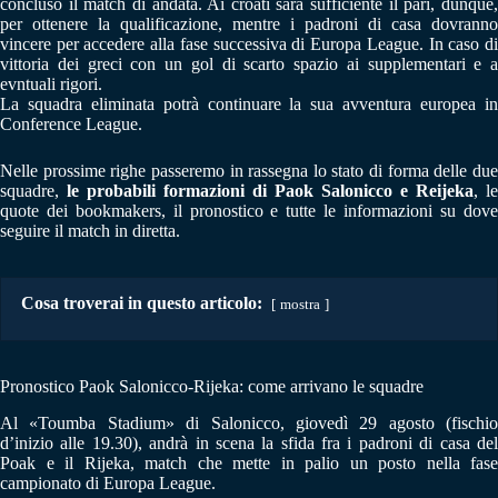
concluso il match di andata. Ai croati sarà sufficiente il pari, dunque,
per ottenere la qualificazione, mentre i padroni di casa dovranno
vincere per accedere alla fase successiva di Europa League. In caso di
vittoria dei greci con un gol di scarto spazio ai supplementari e a
evntuali rigori.
La squadra eliminata potrà continuare la sua avventura europea in
Conference League.
Nelle prossime righe passeremo in rassegna lo stato di forma delle due
squadre,
le probabili formazioni di Paok Salonicco e Reijeka
, le
quote dei bookmakers, il pronostico e tutte le informazioni su dove
seguire il match in diretta.
Cosa troverai in questo articolo:
mostra
Pronostico Paok Salonicco-Rijeka: come arrivano le squadre
Al «Toumba Stadium» di Salonicco, giovedì 29 agosto (fischio
d’inizio alle 19.30), andrà in scena la sfida fra i padroni di casa del
Poak e il Rijeka, match che mette in palio un posto nella fase
campionato di Europa League.