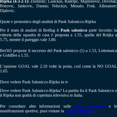
Rijeka (4-3-2-1):
Zlomislic; Lasickas, Radeljic, Majstorovic, Devetak;
Petrovic, Jankovic, Dantas; Ndockyt, Menalo; Fruk. Allenatore:
Djalovic.
Quote e pronostico degli analisti di Paok Salonicco-Rijeka
Per il team di analisti di Betflag il
Paok salonicco
parte favorito: l
vittoria della squadra di casa è proposta a 1.55, quella del Reijka a
5.75, mentre il pareggio vale 3.80.
Bet365 propone il successo del Paok salonicco (1) a 1.53, Lottomaica
e GoldBet a 1.55.
L’opzione GOAL vale 2.10 volte la posta, così come la NO GOAL
1.65.
Dove vedere Paok Salonicco-Rijeka in tv
Dove vedere Paok Salonicco-Rijeka? La partita fra il Paok Salonicco e
il Rijeka non godrà di copertura televisiva in Italia.
Per consultare altre informazioni sulle
quote scommesse
e le
manifestazioni sportive, puoi visitare la
sezione dedicata
.