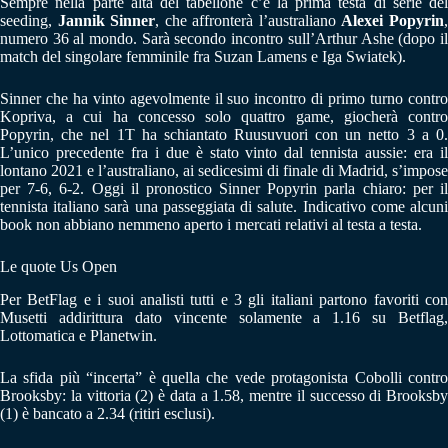
Sempre nella parte alta del tabellone c’è la prima testa di serie del
seeding,
Jannik Sinner
, che affronterà l’australiano
Alexei Popyrin
numero 36 al mondo. Sarà secondo incontro sull’Arthur Ashe (dopo il
match del singolare femminile fra Suzan Lamens e Iga Swiatek).
Sinner che ha vinto agevolmente il suo incontro di primo turno contro
Kopriva, a cui ha concesso solo quattro game, giocherà contro
Popyrin, che nel 1T ha schiantato Ruusuvuori con un netto 3 a 0.
L’unico precedente fra i due è stato vinto dal tennista aussie: era il
lontano 2021 e l’australiano, ai sedicesimi di finale di Madrid, s’impose
per 7-6, 6-2. Oggi il pronostico Sinner Popyrin parla chiaro: per il
tennista italiano sarà una passeggiata di salute. Indicativo come alcuni
book non abbiano nemmeno aperto i mercati relativi al testa a testa.
Le quote Us Open
Per BetFlag e i suoi analisti tutti e 3 gli italiani partono favoriti con
Musetti addirittura dato vincente solamente a 1.16 su Betflag,
Lottomatica e Planetwin.
La sfida più “incerta” è quella che vede protagonista Cobolli contro
Brooksby: la vittoria (2) è data a 1.58, mentre il successo di Brooksby
(1) è bancato a 2.34 (ritiri esclusi).