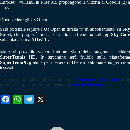
EuroBet, WilliamHill e Bet365 propongono la vittoria di Cobolli (2) a
1.57.
Dove vedere gli Us Open
Sarà possibile seguire l’Us Open in diretta tv, in abbonamento, su
Sky
Sport
, che proporrà fino a 7 canali. In streaming sull’app
Sky Go
e
sulla piattaforma
NOW Tv
.
Ma sarà possibile vedere l’ultimo Slam della stagione in chiaro
SuperTennis HD
. In streaming sarà fruibile sulla piattaform
SuperTenniX
, gratuita per i tesserati FITP e in abbonamento per i non
tesserati.
Per consultare altre informazioni sulle
scommesse sul tennis
e l
manifestazioni sportive, puoi visitare la
sezione dedicata
Fa
W
Te
X
ce
ha
le
bo
ts
gr
ok
A
a