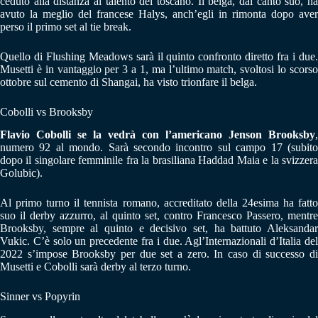
ceduto alla distanza al talento del toscano. Il belga, dal canto suo, ha
avuto la meglio del francese Halys, anch’egli in rimonta dopo aver
perso il primo set al tie break.
Quello di Flushing Meadows sarà il quinto confronto diretto fra i due.
Musetti è in vantaggio per 3 a 1, ma l’ultimo match, svoltosi lo scorso
ottobre sul cemento di Shangai, ha visto trionfare il belga.
Cobolli vs Brooksby
Flavio Cobolli se la vedrà con l’americano Jenson Brooksby
,
numero 92 al mondo. Sarà secondo incontro sul campo 17 (subito
dopo il singolare femminile fra la brasiliana Haddad Maia e la svizzera
Golubic).
Al primo turno il tennista romano, accreditato della 24esima ha fatto
suo il derby azzurro, al quinto set, contro Francesco Passero, mentre
Brooksby, sempre al quinto e decisivo set, ha battuto Aleksandar
Vukic. C’è solo un precedente fra i due. Agl’Internazionali d’Italia del
2022 s’impose Brooksby per due set a zero. In caso di successo di
Musetti e Cobolli sarà derby al terzo turno.
Sinner vs Popyrin