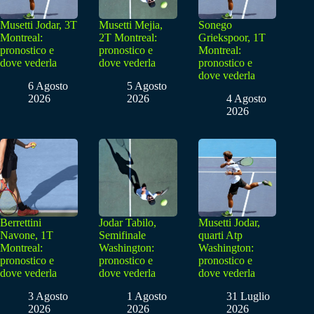
Musetti Jodar, 3T
Musetti Mejia,
Sonego
Montreal:
2T Montreal:
Griekspoor, 1T
pronostico e
pronostico e
Montreal:
dove vederla
dove vederla
pronostico e
dove vederla
6 Agosto
5 Agosto
2026
2026
4 Agosto
2026
Berrettini
Jodar Tabilo,
Musetti Jodar,
Navone, 1T
Semifinale
quarti Atp
Montreal:
Washington:
Washington:
pronostico e
pronostico e
pronostico e
dove vederla
dove vederla
dove vederla
3 Agosto
1 Agosto
31 Luglio
2026
2026
2026