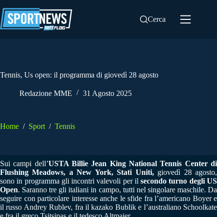
Salta
al
Cerca
contenuto
Tennis, Us open: il programma di giovedì 28 agosto
Redazione MME
31 Agosto 2025
Home
/
Sport
/
Tennis
Sui campi dell’
USTA Billie Jean King National Tennis Center d
Flushing Meadows, a New York, Stati Uniti,
giovedì 28 agosto
sono in programma gli incontri valevoli per il
secondo turno degli U
Open
. Saranno tre gli italiani in campo, tutti nel singolare maschile. Da
seguire con particolare interesse anche le sfide fra l’americano Boyer e
il russo Andrey Rublev, fra il kazako Bublik e l’australiano Schoolkate
e fra il greco Tsitsipas e il tedesco Altmaier.