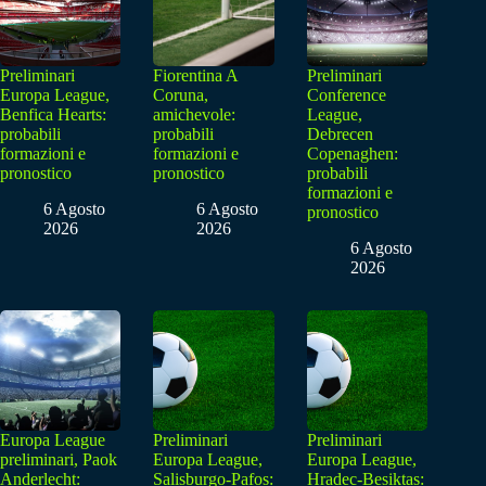
Preliminari
Fiorentina A
Preliminari
Europa League,
Coruna,
Conference
Benfica Hearts:
amichevole:
League,
probabili
probabili
Debrecen
formazioni e
formazioni e
Copenaghen:
pronostico
pronostico
probabili
formazioni e
6 Agosto
6 Agosto
pronostico
2026
2026
6 Agosto
2026
Europa League
Preliminari
Preliminari
preliminari, Paok
Europa League,
Europa League,
Anderlecht:
Salisburgo-Pafos:
Hradec-Besiktas: