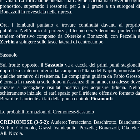
il Milan. La formazione allenata da Davide Nicola ha sovvertito ogni
pronostico, superando i rossoneri per 2 a 1 grazie a un eurogoal di
Bonazzoli in rovesciata nella ripresa.
Ora, i lombardi puntano a trovare continuità davanti al proprio
pubblico. Nell’undici di partenza, il tecnico ex Salernitana punterà sul
tandem offensivo composto da Okereke e Bonazzoli, con Pezzella e
Zerbin
a spingere sulle fasce laterali di centrocampo.
Sassuolo
Sul fronte opposto, il
Sassuolo
va a caccia dei primi punti stagional
dopo il k.o. interno inferto dai campioni d’Italia del Napoli, nonostante
qualche tentativo di resistenza. La compagine guidata da Fabio Grosso
è tornata in massima serie dopo un’assenza di un anno, ma adesso deve
iniziare a raccogliere risultati positivi per acquisire fiducia. Nello
schieramento iniziale, ci sarà spazio per il tridente offensivo formato da
Berardi e Laurienté ai lati della punta centrale
Pinamonti
.
Le probabili formazioni di Cremonese-Sassuolo
CREMONESE (3-5-2):
Audero; Terracciano, Baschirotto, Bianchetti;
Zerbin, Collocolo, Grassi, Vandeputte, Pezzella; Bonazzoli, Okereke.
All. Nicola.