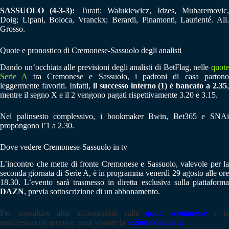
SASSUOLO (4-3-3):
Turati; Walukiewicz, Idzes, Muharemovic
Doig; Lipani, Boloca, Vranckx; Berardi, Pinamonti, Laurienté. All.
Grosso.
Quote e pronostico di Cremonese-Sassuolo degli analisti
Dando un’occhiata alle previsioni degli analisti di BetFlag, nelle
quote
Serie A
tra Cremonese e Sassuolo, i padroni di casa parton
leggermente favoriti. Infatti,
il successo interno (1) è bancato a 2.35
mentre il segno X e il 2 vengono pagati rispettivamente 3.20 e 3.15.
Nel palinsesto complessivo, i bookmaker Bwin, Bet365 e SNAi
propongono l’1 a 2.30.
Dove vedere Cremonese-Sassuolo in tv
L’incontro che mette di fronte Cremonese e Sassuolo, valevole per la
seconda giornata di Serie A, è in programma venerdì 29 agosto alle ore
18.30. L’evento sarà trasmesso in diretta esclusiva sulla piattaforma
DAZN
, previa sottoscrizione di un abbonamento.
Per consultare altre informazioni sulle
quote scommesse
e le
manifestazioni sportive, puoi visitare la
sezione dedicata