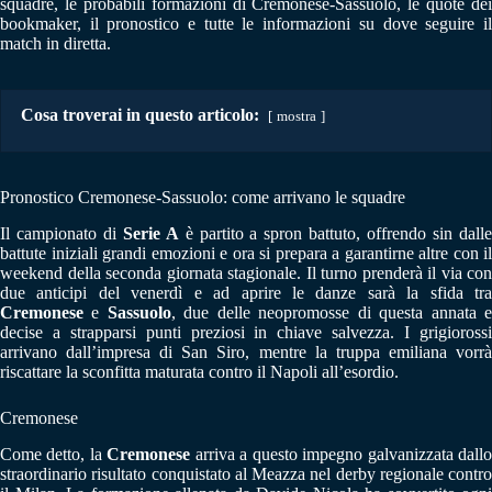
squadre, le probabili formazioni di Cremonese-Sassuolo, le quote dei
bookmaker, il pronostico e tutte le informazioni su dove seguire il
match in diretta.
Cosa troverai in questo articolo:
mostra
Pronostico Cremonese-Sassuolo: come arrivano le squadre
Il campionato di
Serie A
è partito a spron battuto, offrendo sin dall
battute iniziali grandi emozioni e ora si prepara a garantirne altre con il
weekend della seconda giornata stagionale. Il turno prenderà il via con
due anticipi del venerdì e ad aprire le danze sarà la sfida tra
Cremonese
e
Sassuolo
, due delle neopromosse di questa annata 
decise a strapparsi punti preziosi in chiave salvezza. I grigiorossi
arrivano dall’impresa di San Siro, mentre la truppa emiliana vorrà
riscattare la sconfitta maturata contro il Napoli all’esordio.
Cremonese
Come detto, la
Cremonese
arriva a questo impegno galvanizzata dall
straordinario risultato conquistato al Meazza nel derby regionale contro