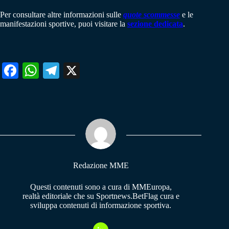
Per consultare altre informazioni sulle
quote scommesse
e le
manifestazioni sportive, puoi visitare la
sezione dedicata
.
Fa
W
Te
X
ce
ha
le
bo
ts
gr
ok
A
a
pp
m
Redazione MME
Questi contenuti sono a cura di MMEuropa,
realtà editoriale che su Sportnews.BetFlag cura e
sviluppa contenuti di informazione sportiva.