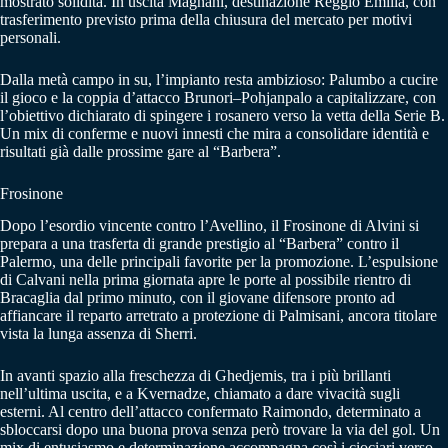
mostrato solidità. In uscita Magnani, destinazione Reggio Emilia, con
trasferimento previsto prima della chiusura del mercato per motivi
personali.
Dalla metà campo in su, l’impianto resta ambizioso: Palumbo a cucire
il gioco e la coppia d’attacco Brunori–Pohjanpalo a capitalizzare, con
l’obiettivo dichiarato di spingere i rosanero verso la vetta della Serie B.
Un mix di conferme e nuovi innesti che mira a consolidare identità e
risultati già dalle prossime gare al “Barbera”.
Frosinone
Dopo l’esordio vincente contro l’Avellino, il Frosinone di Alvini si
prepara a una trasferta di grande prestigio al “Barbera” contro il
Palermo, una delle principali favorite per la promozione. L’espulsione
di Calvani nella prima giornata apre le porte al possibile rientro di
Bracaglia dal primo minuto, con il giovane difensore pronto ad
affiancare il reparto arretrato a protezione di Palmisani, ancora titolare
vista la lunga assenza di Sherri.
In avanti spazio alla freschezza di Ghedjemis, tra i più brillanti
nell’ultima uscita, e a Kvernadze, chiamato a dare vivacità sugli
esterni. Al centro dell’attacco confermato Raimondo, determinato a
sbloccarsi dopo una buona prova senza però trovare la via del gol. Un
mix di entusiasmo e determinazione accompagna così i ciociari verso