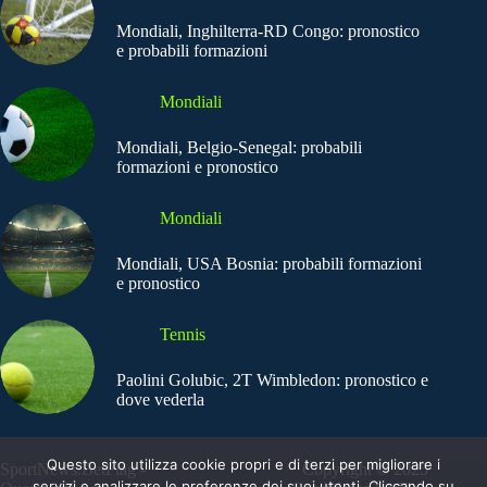
Mondiali, Inghilterra-RD Congo: pronostico
e probabili formazioni
Mondiali
Mondiali, Belgio-Senegal: probabili
formazioni e pronostico
Mondiali
Mondiali, USA Bosnia: probabili formazioni
e pronostico
Tennis
Paolini Golubic, 2T Wimbledon: pronostico e
dove vederla
Questo sito utilizza cookie propri e di terzi per migliorare i
SportNews.BetFlag -
Copyright © 2025
servizi e analizzare le preferenze dei suoi utenti. Cliccando su