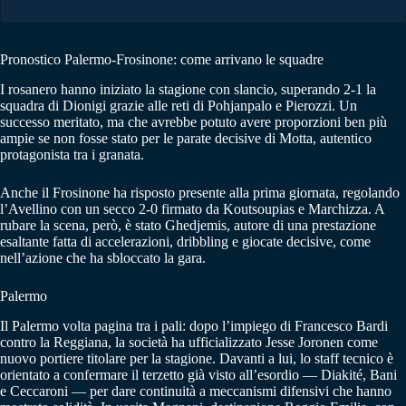
Pronostico Palermo-Frosinone: come arrivano le squadre
I rosanero hanno iniziato la stagione con slancio, superando 2-1 la
squadra di Dionigi grazie alle reti di Pohjanpalo e Pierozzi. Un
successo meritato, ma che avrebbe potuto avere proporzioni ben più
ampie se non fosse stato per le parate decisive di Motta, autentico
protagonista tra i granata.
Anche il Frosinone ha risposto presente alla prima giornata, regolando
l’Avellino con un secco 2-0 firmato da Koutsoupias e Marchizza. A
rubare la scena, però, è stato Ghedjemis, autore di una prestazione
esaltante fatta di accelerazioni, dribbling e giocate decisive, come
nell’azione che ha sbloccato la gara.
Palermo
Il Palermo volta pagina tra i pali: dopo l’impiego di Francesco Bardi
contro la Reggiana, la società ha ufficializzato Jesse Joronen come
nuovo portiere titolare per la stagione. Davanti a lui, lo staff tecnico è
orientato a confermare il terzetto già visto all’esordio — Diakité, Bani
e Ceccaroni — per dare continuità a meccanismi difensivi che hanno