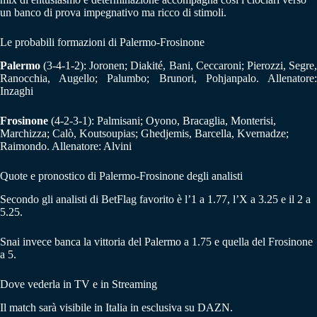
un banco di prova impegnativo ma ricco di stimoli.
Le probabili formazioni di Palermo-Frosinone
Palermo
(3-4-1-2): Joronen; Diakité, Bani, Ceccaroni; Pierozzi, Segre,
Ranocchia, Augello; Palumbo; Brunori, Pohjanpalo. Allenatore:
Inzaghi
Frosinone
(4-2-3-1): Palmisani; Oyono, Bracaglia, Monterisi,
Marchizza; Calò, Koutsoupias; Ghedjemis, Barcella, Kvernadze;
Raimondo. Allenatore: Alvini
Quote e pronostico di Palermo-Frosinone degli analisti
Secondo gli analisti di BetFlag favorito è l’1 a 1.77, l’X a 3.25 e il 2 a
5.25.
Snai invece banca la vittoria del Palermo a 1.75 e quella del Frosinone
a 5.
Dove vederla in TV e in Streaming
Il match sarà visibile in Italia in esclusiva su DAZN.