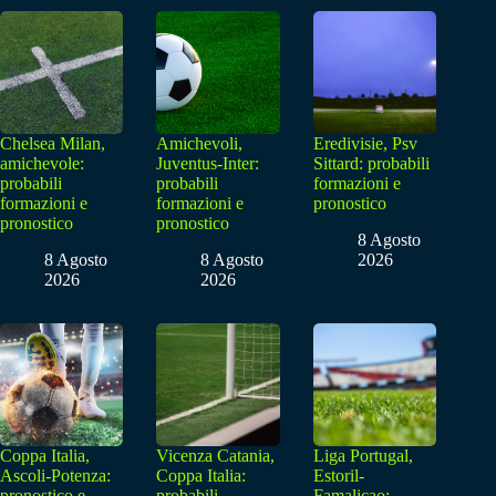
Chelsea Milan,
Amichevoli,
Eredivisie, Psv
amichevole:
Juventus-Inter:
Sittard: probabili
probabili
probabili
formazioni e
formazioni e
formazioni e
pronostico
pronostico
pronostico
8 Agosto
8 Agosto
8 Agosto
2026
2026
2026
Coppa Italia,
Vicenza Catania,
Liga Portugal,
Ascoli-Potenza:
Coppa Italia:
Estoril-
pronostico e
probabili
Famalicao: