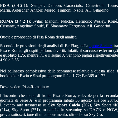
PISA (3-4-2-1):
Semper; Denoon, Caracciolo, Canestrelli; Touré
Marin, Aebischer, Angori; Moreo, Tramoni; Nzola. All. Gilardino.
ROMA (3-4-2-1):
Svilar; Mancini, Ndicka, Hermoso; Wesley, Koné
Cristante, Angelino; Soulé, El Shaarawy; Ferguson. All. Gasperini.
Quote e pronostico di Pisa Roma degli analisti
Secondo le previsioni degli analisti di BetFlag, nella
quote Serie A
tr
Pisa e Roma, gli ospiti partono favoriti. Infatti,
il successo esterno (2
è quotato 1.75
, mentre l’1 e il segno X vengono pagati rispettivament
4.90 e 3.55.
Nel palinsesto complessivo delle scommesse relative a questa sfida, i
bookmaker Bwin e Sisal propongono il 2 a 1.72; Bet365 a 1.73.
Dove vedere Pisa-Roma in tv
L’incontro che mette di fronte Pisa e Roma, valevole per la seconda
giornata di Serie A, è in programma sabato 30 agosto alle ore 20:45.
L’evento sarà trasmesso su
Sky Sport Calcio
(202), Sky Sport 4
(214), Sky Sport (251), ma anche in streaming su DAZN e NOW,
previa sottoscrizione di un abbonamento, oltre che su Sky Go.