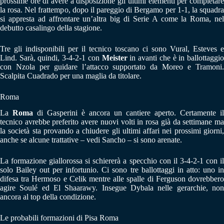
prossime ore di avere a disposizione gli ultimi elementi per completare
la rosa. Nel frattempo, dopo il pareggio di Bergamo per 1-1, la squadra
si appresta ad affrontare un’altra big di Serie A come la Roma, nel
debutto casalingo della stagione.
Tre gli indisponibili per il tecnico toscano ci sono Vural, Esteves e
Lind. Sarà, quindi, 3-4-2-1 con
Meister
in avanti che è in ballottaggi
con Nzola per guidare l’attacco supportato da Moreo e Tramoni.
Scalpita Cuadrado per una maglia da titolare.
Roma
La
Roma
di Gasperini è ancora un cantiere aperto. Certamente il
tecnico avrebbe preferito avere nuovi volti in rosa già da settimane ma
la società sta provando a chiudere gli ultimi affari nei prossimi giorni,
anche se alcune trattative – vedi Sancho – si sono arenate.
La formazione giallorossa si schiererà a specchio con il 3-4-2-1 con il
solo Bailey out per infortunio. Ci sono tre ballottaggi in atto: uno in
difesa tra Hermoso e Celik mentre alle spalle di Ferguson dovrebbero
agire Soulé ed El Shaarawy. Insegue Dybala nelle gerarchie, non
ancora al top della condizione.
Le probabili formazioni di Pisa Roma