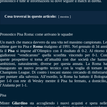
pronostico e tutte le informazioni su dove seguire il match in diretta.
Cosa troverai in questo articolo:
mostra
Pronostico Pisa Roma: come arrivano le squadre
Un match che manca davvero da una vita nel massimo campionato. Le
ultime gare tra Pisa e
Roma
risalgono al 1991. Nel gennaio di 34 ann
fa il
Pisa
si impose all’Olimpico con il risultato di 0-2. Al ritorno 
giallorossi “vendicarono” quella sconfitta vincendo per 0-1. Con
queste prospettive si torna all’attualità con due società che hanno
ambizioni, naturalmente, diverse per questa annata. La Roma ha
inaugurato un nuovo progetto tecnico con la voglia di tornare in
Champions League. Di contro i toscani stanno cercando di rinforzarsi
per puntare alla salvezza. All’esordio, la Roma ha battuto il Bologna
per 1-0 con rete di Wesley mentre il Pisa ha fermato, a domicilio,
l’Atalanta per 1-1.
Pisa
Mister
Gilardino
sta accogliendo i nuovi acquisti e spera nell