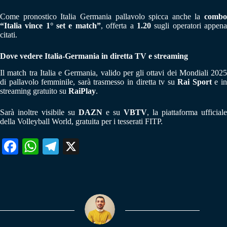
Come pronostico Italia Germania pallavolo spicca anche la
combo
“Italia vince 1° set e match”
, offerta a
1.20
sugli operatori appen
citati.
Dove vedere Italia-Germania in diretta TV e streaming
Il match tra Italia e Germania, valido per gli ottavi dei Mondiali 2025
di pallavolo femminile, sarà trasmesso in diretta tv su
Rai Sport
e i
streaming gratuito su
RaiPlay
.
Sarà inoltre visibile su
DAZN
e su
VBTV
, la piattaforma ufficiale
della Volleyball World, gratuita per i tesserati FITP.
Fa
W
Te
X
ce
ha
le
bo
ts
gr
ok
A
a
pp
m