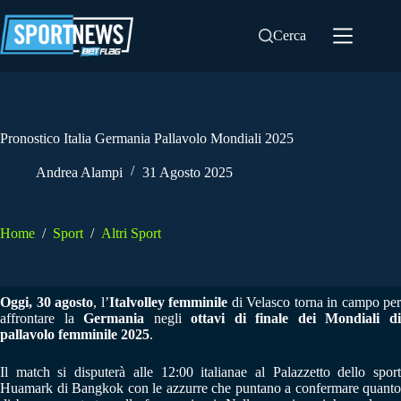
Salta
al
Cerca
contenuto
Pronostico Italia Germania Pallavolo Mondiali 2025
Andrea Alampi
31 Agosto 2025
Home
/
Sport
/
Altri Sport
Oggi, 30 agosto
, l’
Italvolley femminile
di Velasco torna in campo per
affrontare la
Germania
negli
ottavi di finale dei Mondiali d
pallavolo femminile 2025
.
Il match si disputerà alle 12:00 italianae al Palazzetto dello sport
Huamark di Bangkok con le azzurre che puntano a confermare quanto