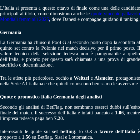
L’Italia si presenta a questo ottavo di finale come una delle candidate
principali al titolo, come dimostrano anche le
quote vincente pallavol
Mondiali femminili 2025
, dove Danesi e compagne guidano il ranking.
Germania
La Germania ha chiuso il Pool G al secondo posto dopo la sconfitta al
quinto set contro la Polonia nel match decisivo per il primo posto. Il
valore tecnico della selezione tedesca non è paragonabile a quello
dell’Italia, e proprio per questo sarà chiamata a una prova di grande
sacrificio e determinazione.
Tra le atlete più pericolose, occhio a
Weitzel
e
Alsmeier
, protagonist
nella Serie A1 italiana e che quindi conoscono benissimo le avversarie.
Quote e pronostico Italia Germania degli analisti
Secondo gli analisti di BetFlag, non sembrano esserci dubbi sull’esito
finale del match. Il successo dell’Italia è infatti bancato a
1.06
, mentre
l’impresa tedesca paga ben
7.20
.
Interessanti le quote sul
set betting
: lo
0-3 a favore dell’Italia
proposto a
1.56
su Betflag, Sisal e Lottomatica.