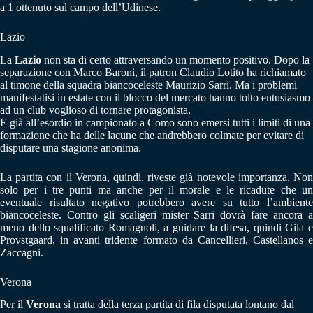
a 1 ottenuto sul campo dell’Udinese.
Lazio
La
Lazio
non sta di certo attraversando un momento positivo. Dopo la
separazione con Marco Baroni, il patron Claudio Lotito ha richiamato
al timone della squadra biancoceleste Maurizio Sarri. Ma i problemi
manifestatisi in estate con il blocco del mercato hanno tolto entusiasmo
ad un club voglioso di tornare protagonista.
E già all’esordio in campionato a Como sono emersi tutti i limiti di una
formazione che ha delle lacune che andrebbero colmate per evitare di
disputare una stagione anonima.
La partita con il Verona, quindi, riveste già notevole importanza. Non
solo per i tre punti ma anche per il morale e le ricadute che un
eventuale risultato negativo potrebbero avere su tutto l’ambiente
biancoceleste. Contro gli scaligeri mister Sarri dovrà fare ancora a
meno dello squalificato Romagnoli, a guidare la difesa, quindi Gila e
Provstgaard, in avanti tridente formato da Cancellieri, Castellanos e
Zaccagni.
Verona
Per il
Verona
si tratta della terza partita di fila disputata lontano dal