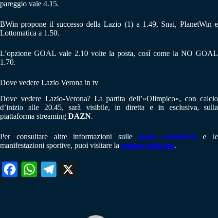
pareggio vale 4.15.
BWin propone il successo della Lazio (1) a 1.49, Snai, PlanetWin e
Lottomatica a 1.50.
L’opzione GOAL vale 2.10 volte la posta, così come la NO GOAL
1.70.
Dove vedere Lazio Verona in tv
Dove vedere Lazio-Verona? La partita dell’«Olimpico», con calcio
d’inizio alle 20.45, sarà visibile, in diretta e in esclusiva, sulla
piattaforma streaming
DAZN
.
Per consultare altre informazioni sulle
quote scommesse
e le
manifestazioni sportive, puoi visitare la
sezione dedicata
.
Fa
W
Te
X
ce
ha
le
bo
ts
gr
ok
A
a