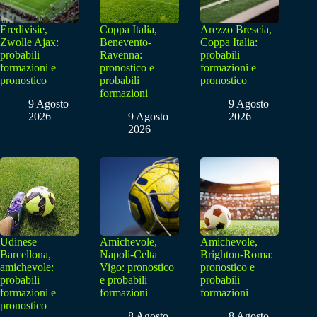
Eredivisie,
Coppa Italia,
Arezzo Brescia,
Zwolle Ajax:
Benevento-
Coppa Italia:
probabili
Ravenna:
probabili
formazioni e
pronostico e
formazioni e
pronostico
probabili
pronostico
formazioni
9 Agosto
9 Agosto
2026
9 Agosto
2026
2026
Udinese
Amichevole,
Amichevole,
Barcellona,
Napoli-Celta
Brighton-Roma:
amichevole:
Vigo: pronostico
pronostico e
probabili
e probabili
probabili
formazioni e
formazioni
formazioni
pronostico
8 Agosto
8 Agosto