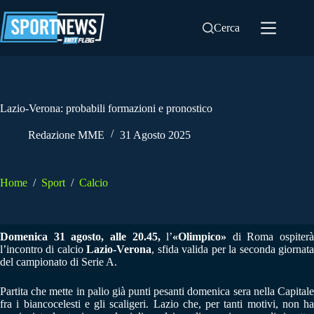
Salta
al
Cerca
contenuto
Lazio-Verona: probabili formazioni e pronostico
Redazione MME
31 Agosto 2025
Home
/
Sport
/
Calcio
Domenica 31 agosto, alle 20.45,
l’
«
Olimpico
»
di Roma ospiterà
l’incontro di calcio
Lazio-Verona
, sfida valida per la seconda giornat
del campionato di Serie A.
Partita che mette in palio già punti pesanti domenica sera nella Capitale
fra i biancocelesti e gli scaligeri. Lazio che, per tanti motivi, non ha