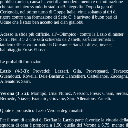
pubblico amico, causa i lavori di ammodernamento e ristrutturazione
che stanno interessando lo stadio «Bentegodi». Dopo la gara di
Cerignola, nel primo turno di Coppa Italia, vinta soltanto ai tiri di
rigore contro una formazione di Serie C, è arrivato il buon pari di
Udine che è stato ben accetto nel clan giallobu.
Adesso la sfida più difficile, all’«Olimpico» contro la Lazio di mister
Sarri. Nel 3-5-2 che sarà schierato da Zanetti, sarà confermato il
tandem offensivo formato da Giovane e Sarr. In difesa, invece,
ballottaggio Frese-Ebosse.
Le probabili formazioni
Lazio (4-3-3):
Provedel; Lazzari, Gila, Provstgaard, Tavares;
Guendouzi, Rovella, Dele-Bashiru; Cancellieri, Castellanos, Zaccagni.
Allenatore: Sarri.
Verona (3-5-2):
Montipò; Unai Nunez, Nelsson, Frese; Cham, Serdar,
Bernede, Niasse, Bradaric; Giovane, Sarr. Allenatore: Zanetti.
Quote e pronostico Lazio Verona degli analisti
Per il team di analisti di Betflag la
Lazio
parte favorita: la vittoria dell
squadra di casa è proposta a 1.50, quella del Verona a 6.75, mentre il