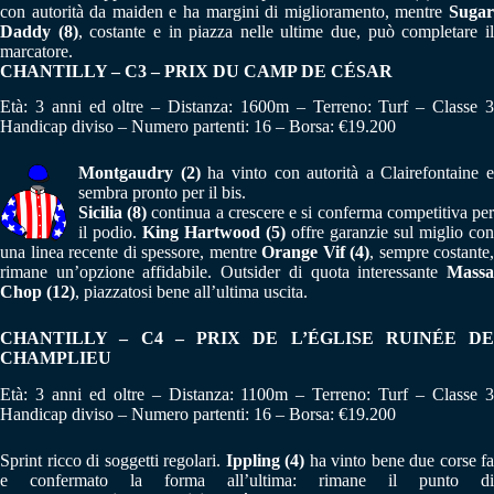
con autorità da maiden e ha margini di miglioramento, mentre
Sugar
Daddy (8)
, costante e in piazza nelle ultime due, può completare i
marcatore.
CHANTILLY – C3 – PRIX DU CAMP DE CÉSAR
Età: 3 anni ed oltre – Distanza: 1600m – Terreno: Turf – Classe 3
Handicap diviso – Numero partenti: 16 – Borsa: €19.200
Montgaudry (2)
ha vinto con autorità a Clairefontaine e
sembra pronto per il bis.
Sicilia (8)
continua a crescere e si conferma competitiva pe
il podio.
King Hartwood (5)
offre garanzie sul miglio con
una linea recente di spessore, mentre
Orange Vif (4)
, sempre costante,
rimane un’opzione affidabile. Outsider di quota interessante
Massa
Chop (12)
, piazzatosi bene all’ultima uscita.
CHANTILLY – C4 – PRIX DE L’ÉGLISE RUINÉE DE
CHAMPLIEU
Età: 3 anni ed oltre – Distanza: 1100m – Terreno: Turf – Classe 3
Handicap diviso – Numero partenti: 16 – Borsa: €19.200
Sprint ricco di soggetti regolari.
Ippling (4)
ha vinto bene due corse fa
e confermato la forma all’ultima: rimane il punto di