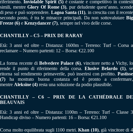
riferimento.
Inviolable Spirit (5)
è costante e competitivo in contest
simili, mentre
Glory Of Rome (3)
, pur deludente quest’anno, scend
di peso e può sorprendere.
Lagoa Santa (11)
, in crescita con il recent
secondo posto, è tra le minacce principali. Da non sottovalutare
Big
Freeze (6)
e
Kenzydancer (7)
, sempre nel vivo delle corse.
CHANTILLY – C5 – PRIX DE RARAY
Età: 3 anni ed oltre – Distanza: 1600m – Terreno: Turf – Corsa a
reclamare – Numero partenti: 12 – Borsa: €22.100
La forma recente di
Belvedere Palace (6)
, vincitore netto a Vichy, l
rende il punto di riferimento della corsa.
Elusive Belardo (1)
, s
ritorna sul rendimento primaverile, può inserirsi con profitto.
Pastisse
(7)
ha mostrato buona costanza ed è pronto a confermare,
mentre
Aleksine (4)
resta una soluzione da podio plausibile.
CHANTILLY – C6 – PRIX DE LA CATHÉDRALE DE
BEAUVAIS
Età: 3 anni ed oltre – Distanza: 1100m – Terreno: Turf – Classe 3
Handicap diviso – Numero partenti: 16 – Borsa: €21.100
Corsa molto equilibrata sugli 1100 metri.
Khan (10)
, già vincitore di 