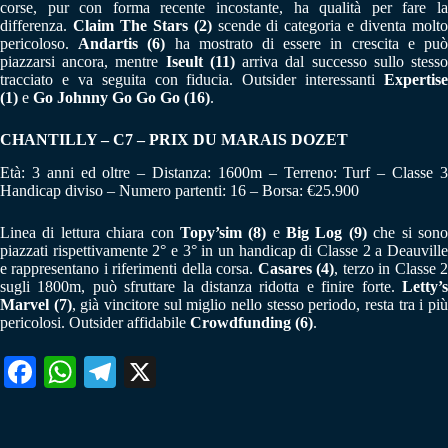
corse, pur con forma recente incostante, ha qualità per fare la
differenza.
Claim The Stars (2)
scende di categoria e diventa molt
pericoloso.
Andartis (6)
ha mostrato di essere in crescita e pu
piazzarsi ancora, mentre
Iseult (11)
arriva dal successo sullo stess
tracciato e va seguita con fiducia. Outsider interessanti
Expertise
(1)
e
Go Johnny Go Go Go (16)
.
CHANTILLY – C7 – PRIX DU MARAIS DOZET
Età: 3 anni ed oltre – Distanza: 1600m – Terreno: Turf – Classe 3
Handicap diviso – Numero partenti: 16 – Borsa: €25.900
Linea di lettura chiara con
Topy’sim (8)
e
Big Log (9)
che si son
piazzati rispettivamente 2° e 3° in un handicap di Classe 2 a Deauville
e rappresentano i riferimenti della corsa.
Casares (4)
, terzo in Classe 
sugli 1800m, può sfruttare la distanza ridotta e finire forte.
Letty’s
Marvel (7)
, già vincitore sul miglio nello stesso periodo, resta tra i pi
pericolosi. Outsider affidabile
Crowdfunding (6)
.
Fa
W
Te
X
ce
ha
le
bo
ts
gr