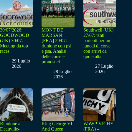
30/07/2026:
MONT DE
Southwell (UK)
GOODWOOD
MARSAN
27/07: tanti
(UK) 30/07:
[FRA] 29/07:
partenti per un
Meeting da top
riunione con psi
lunedì di corse
races
e psa. Analisi
con arrivi da
delle corse e
quota alta
29 Luglio
pronostici.
2026
27 Luglio
28 Luglio
2026
2026
Riunione a
King George VI
WoW!! VICHY
Deauville-
And Queen
(FRA) –