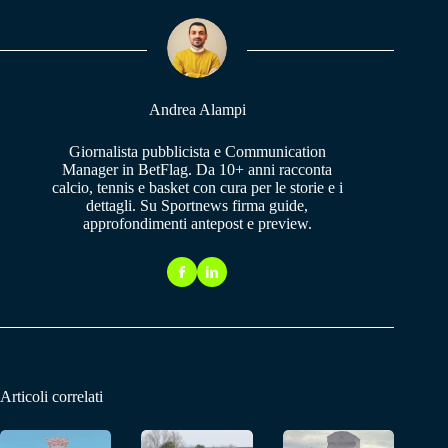
ok
A
a
pp
m
Andrea Alampi
Giornalista pubblicista e Communication
Manager in BetFlag. Da 10+ anni racconta
calcio, tennis e basket con cura per le storie e i
dettagli. Su Sportnews firma guide,
approfondimenti antepost e preview.
Articoli correlati