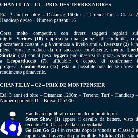
CHANTILLY – C1 – PRIX DES TERRES NOIRES
Età: 3 anni ed oltre – Distanza: 1600m – Terreno: Turf – Classe 2
Handicap diviso – Numero partenti: 16
Corsa molto competitiva con diversi soggetti regolari sul
miglio.
Serines (10)
rappresenta una garanzia di continuità, con
piazzamenti costanti e già vittoriosa a livello simile.
Everstar (2)
è i
piena forma e reduce da un successo convincente, mentre
Lord
Sinclair (13)
con il peso leggero può inserirsi in quota. Attenzion
a
Leoparduccio (7)
, affidabile e capace di confermare i
progressi.
Cosmo Beau (12)
resta un possibile outsider se ritrova i
rendimento primaverile.
CHANTILLY – C2 – PRIX DE MONTPENSIER
Età: 3 anni ed oltre – Distanza: 1200m – Terreno: Turf – Handicap –
Numero partenti: 11 – Borsa: €25.900
Handicap equilibrato ma con alcuni punti fermi.
Street Show (1)
appare il cavallo da battere, visto i
recente 2° in Classe 2 e la sua regolarità.
Go Ken Go (2)
è in crescita dopo la vittoria in Classe 2 
rappresenta l’avversario più temibile.
Sbikha (3)
ha vint