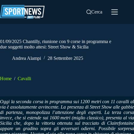
Salta
al
Cerca
contenuto
01/09/2025 Chantilly, riunione con 9 corse in programma e
due soggetti molto attesi: Street Show & Sicilia
Andrea Alampi
28 Settembre 2025
Home
/
Cavalli
Oggi la seconda corsa in programma sui 1200 metri con 11 cavalli al
via è assolutamente avvincente. La presenza di Street Show alle gabbie
di partenza, monopolizza l’attenzione degli esperti. La terza corsa
invece, che si estende sui 1600 metri (miglio classico), presenta al via
Sicilia che, dopo la vittoria ottenuta sul tracciato di Clairefontaine
appare un gradino sopra gli avversari odierni. Possibile sorpresa
come piazzato: Alcotan al via alla nona corsa in chiusura di riunione.