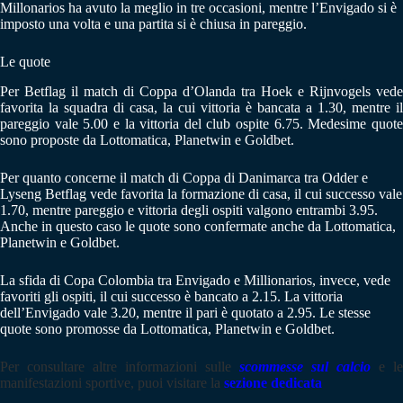
Millonarios ha avuto la meglio in tre occasioni, mentre l’Envigado si è
imposto una volta e una partita si è chiusa in pareggio.
Le quote
Per Betflag il match di Coppa d’Olanda tra Hoek e Rijnvogels vede
favorita la squadra di casa, la cui vittoria è bancata a 1.30, mentre il
pareggio vale 5.00 e la vittoria del club ospite 6.75. Medesime quote
sono proposte da Lottomatica, Planetwin e Goldbet.
Per quanto concerne il match di Coppa di Danimarca tra Odder e
Lyseng Betflag vede favorita la formazione di casa, il cui successo vale
1.70, mentre pareggio e vittoria degli ospiti valgono entrambi 3.95.
Anche in questo caso le quote sono confermate anche da Lottomatica,
Planetwin e Goldbet.
La sfida di Copa Colombia tra Envigado e Millionarios, invece, vede
favoriti gli ospiti, il cui successo è bancato a 2.15. La vittoria
dell’Envigado vale 3.20, mentre il pari è quotato a 2.95. Le stesse
quote sono promosse da Lottomatica, Planetwin e Goldbet.
Per consultare altre informazioni sulle
scommesse sul calcio
e le
manifestazioni sportive, puoi visitare la
sezione dedicata