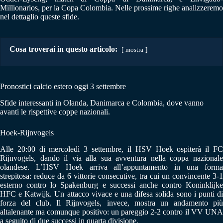
Millionarios, per la Copa Colombia. Nelle prossime righe analizzeremo
nel dettaglio queste sfide.
Cosa troverai in questo articolo:
mostra
Pronostici calcio estero oggi 3 settembre
Sfide interessanti in Olanda, Danimarca e Colombia, dove vanno
avanti le rispettive coppe nazionali.
Hoek-Rijnvogels
Alle 20:00 di mercoledì 3 settembre, il HSV Hoek ospiterà il FC
Rijnvogels, dando il via alla sua avventura nella coppa nazionale
olandese. L’HSV Hoek arriva all’appuntamento in una forma
strepitosa: reduce da 6 vittorie consecutive, tra cui un convincente 3-1
esterno contro lo Spakenburg e successi anche contro Koninklijke
HFC e Katwijk. Un attacco vivace e una difesa solida sono i punti di
forza del club. Il Rijnvogels, invece, mostra un andamento più
altalenante ma comunque positivo: un pareggio 2-2 contro il VV UNA
a seguito di due successi in quarta divisione.