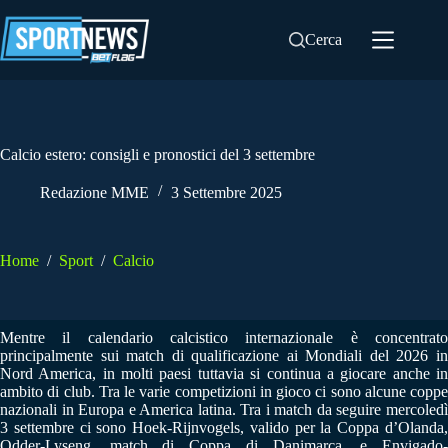
Salta
al
Cerca
contenuto
Calcio estero: consigli e pronostici del 3 settembre
Redazione MME
3 Settembre 2025
Home
/
Sport
/
Calcio
Mentre il calendario calcistico internazionale è concentrato
principalmente sui match di qualificazione ai Mondiali del 2026 in
Nord America, in molti paesi tuttavia si continua a giocare anche in
ambito di club. Tra le varie competizioni in gioco ci sono alcune coppe
nazionali in Europa e America latina. Tra i match da seguire mercoledì
3 settembre ci sono Hoek-Rijnvogels, valido per la Coppa d’Olanda,
Odder-Lyseng, match di Coppa di Danimarca, e Envigado-