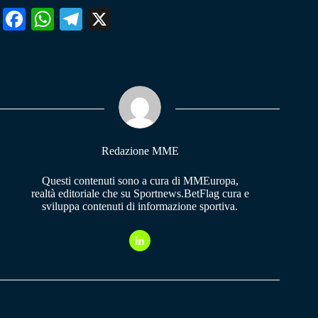
Fa
W
Te
X
ce
ha
le
bo
ts
gr
ok
A
a
pp
m
Redazione MME
Questi contenuti sono a cura di MMEuropa,
realtà editoriale che su Sportnews.BetFlag cura e
sviluppa contenuti di informazione sportiva.