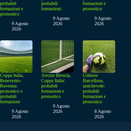
probabili
probabili
formazioni e
formazioni e
formazioni
pronostico
pronostico
9 Agosto
9 Agosto
9 Agosto
2026
2026
2026
Coppa Italia,
Arezzo Brescia,
Udinese
Benevento-
Coppa Italia:
Barcellona,
Ravenna:
probabili
amichevole:
pronostico e
formazioni e
probabili
probabili
pronostico
formazioni e
formazioni
pronostico
9 Agosto
9 Agosto
2026
8 Agosto
2026
2026