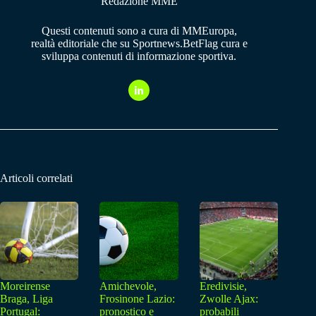
Redazione MME
Questi contenuti sono a cura di MMEuropa,
realtà editoriale che su Sportnews.BetFlag cura e
sviluppa contenuti di informazione sportiva.
Articoli correlati
Moreirense
Amichevole,
Eredivisie,
Braga, Liga
Frosinone Lazio:
Zwolle Ajax:
Portugal:
pronostico e
probabili