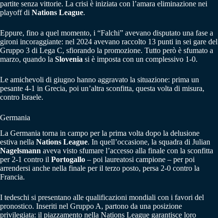
partite senza vittorie. La crisi è iniziata con l’amara eliminazione nei
playoff di
Nations League
.
Eppure, fino a quel momento, i “Falchi” avevano disputato una fase a
gironi incoraggiante: nel 2024 avevano raccolto 13 punti in sei gare del
Gruppo 3 di Lega C, sfiorando la promozione. Tutto però è sfumato a
marzo, quando la
Slovenia
si è imposta con un complessivo 1-0.
Le amichevoli di giugno hanno aggravato la situazione: prima un
pesante 4-1 in Grecia, poi un’altra sconfitta, questa volta di misura,
contro Israele.
Germania
La Germania torna in campo per la prima volta dopo la delusione
estiva nella
Nations League
. In quell’occasione, la squadra di Julian
Nagelsmann
aveva visto sfumare l’accesso alla finale con la sconfitta
per 2-1 contro il
Portogallo
– poi laureatosi campione – per poi
arrendersi anche nella finale per il terzo posto, persa 2-0 contro la
Francia.
I tedeschi si presentano alle qualificazioni mondiali con i favori del
pronostico. Inseriti nel Gruppo A, partono da una posizione
privilegiata: il piazzamento nella Nations League garantisce loro