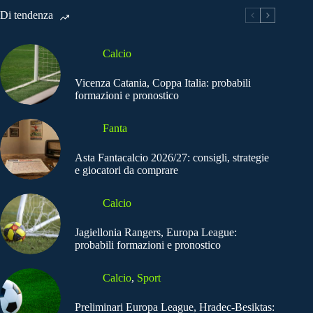
Di tendenza
Calcio
Vicenza Catania, Coppa Italia: probabili
formazioni e pronostico
Fanta
Asta Fantacalcio 2026/27: consigli, strategie
e giocatori da comprare
Calcio
Jagiellonia Rangers, Europa League:
probabili formazioni e pronostico
Calcio
,
Sport
Preliminari Europa League, Hradec-Besiktas: