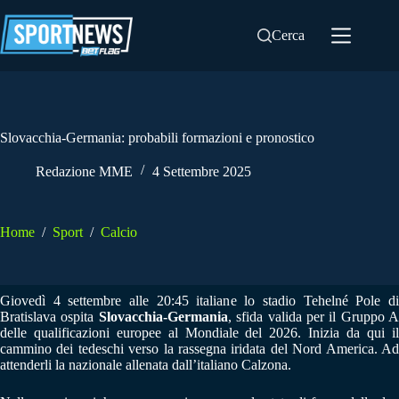
Salta
al
Cerca
contenuto
Slovacchia-Germania: probabili formazioni e pronostico
Redazione MME
4 Settembre 2025
Home
/
Sport
/
Calcio
Giovedì 4 settembre alle 20:45 italiane lo stadio Tehelné Pole di
Bratislava ospita
Slovacchia-Germania
, sfida valida per il Gruppo A
delle qualificazioni europee al Mondiale del 2026. Inizia da qui il
cammino dei tedeschi verso la rassegna iridata del Nord America. Ad
attenderli la nazionale allenata dall’italiano Calzona.