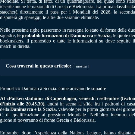
Mondiale. Si tratta, di fatto, di un quadrangolare, nel quale sono state
inserite anche le nazionali di Grecia e Bielorussia. La prima classificata
staccherà direttamente il pass per i Mondiali del 2026, la seconda
disputerà gli spareggi, le altre due saranno eliminate.
Nelle prossime righe passeremo in rassegna lo stato di forma delle due
squadre,
le probabili formazioni di Danimarca e Scozia
, le quote de
bookmakers, il pronostico e tutte le informazioni su dove seguire il
match in diretta.
Cosa troverai in questo articolo:
mostra
Pronostico Danimarca Scozia: come arrivano le squadre
Al «Parken stadium» di Copenhagen, venerdì 5 settembre (fischio
d’inizio alle 20.45.30),
andrà in scena la sfida fra i padroni di cas
della
Danimarca e la Scozia
, valevole per la prima giornata del giron
C di qualificazione al prossimo Mondiale. Nell’altro incontro del
girone si troveranno di fronte Grecia e Bielorussia.
Entrambe, dopo l’esperienza della Nations League, hanno disputato