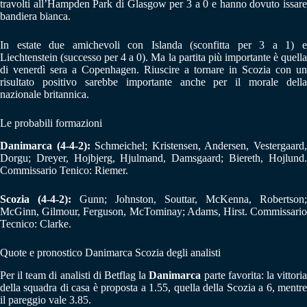
travolti all’Hampden Park di Glasgow per 3 a 0 e hanno dovuto issare
bandiera bianca.
In estate due amichevoli con Islanda (sconfitta per 3 a 1) e
Liechtenstein (successo per 4 a 0). Ma la partita più importante è quella
di venerdì sera a Copenhagen. Riuscire a tornare in Scozia con un
risultato positivo sarebbe importante anche per il morale della
nazionale britannica.
Le probabili formazioni
Danimarca (4-4-2):
Schmeichel; Kristensen, Andersen, Vestergaard
Dorgu; Dreyer, Hojbjerg, Hjulmand, Damsgaard; Biereth, Hojlund.
Commissario Tenico: Riemer.
Scozia (4-4-2):
Gunn; Johnston, Souttar, McKenna, Robertson;
McGinn, Gilmour, Ferguson, McTominay; Adams, Hirst. Commissario
Tecnico: Clarke.
Quote e pronostico Danimarca Scozia degli analisti
Per il team di analisti di Betflag la
Danimarca
parte favorita: la vittori
della squadra di casa è proposta a 1.55, quella della Scozia a 6, mentre
il pareggio vale 3.85.