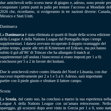
due amichevoli nello scorso mese di giugno e, adesso, sono pronte per
conquistare i primi punti in palio per tentare l’accesso ai Mondiale del
2026 che, ricordiamo, si svolgeranno in tre nazioni diverse: Canada,
Messico e Stati Uniti.
Danimarca
La
Danimarca
è stata eliminata ai quarti di finale della scorsa edizione
della League A della Nations League dal Portogallo dopo i tempi
supplementari. I danesi avevano recuperato il doppio svantaggio del
primo tempo, grazie alle reti di Kristensen ed Eriksen, ma poi hanno
subito il gol all’86’ di Trincao che ha allungato il match ai
supplementari (all’andata i biancorossi si erano imposti per 1 a 0)
conclusosi per 5 a 2 in favore dei lusitani.
Due le amichevoli estive contro Irlanda del Nord e Lituania, con due
successi rispettivamente per 2 a 1 e 5 a 0. Adesso, sarà importante
partire con il piede giusto e sfruttare il fattore campo.
Scozia
La
Scozia
, dal canto suo, ha concluso a marzo la sua esperienza nella
League A della Nations League con un’amara retrocessone. Nello
spareggio, gli scozzesi dopo aver vinto in Grecia per 1 a 0, sono stati