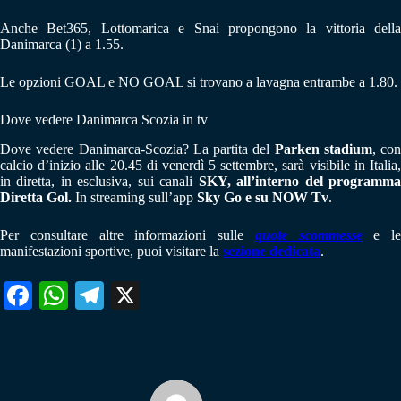
Anche Bet365, Lottomarica e Snai propongono la vittoria della
Danimarca (1) a 1.55.
Le opzioni GOAL e NO GOAL si trovano a lavagna entrambe a 1.80.
Dove vedere Danimarca Scozia in tv
Dove vedere Danimarca-Scozia? La partita del
Parken stadium
, con
calcio d’inizio alle 20.45 di venerdì 5 settembre, sarà visibile in Italia,
in diretta, in esclusiva, sui canali
SKY, all’interno del programm
Diretta Gol.
In streaming sull’app
Sky Go e su NOW Tv
.
Per consultare altre informazioni sulle
quote scommesse
e le
manifestazioni sportive, puoi visitare la
sezione dedicata
.
Fa
W
Te
X
ce
ha
le
bo
ts
gr
ok
A
a