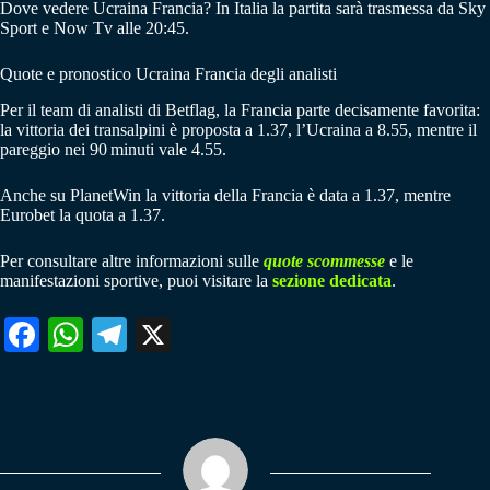
Dove vedere Ucraina Francia? In Italia la partita sarà trasmessa da Sky
Sport e Now Tv alle 20:45.
Quote e pronostico Ucraina Francia degli analisti
Per il team di analisti di Betflag, la Francia parte decisamente favorita:
la vittoria dei transalpini è proposta a 1.37, l’Ucraina a 8.55, mentre il
pareggio nei 90 minuti vale 4.55.
Anche su PlanetWin la vittoria della Francia è data a 1.37, mentre
Eurobet la quota a 1.37.
Per consultare altre informazioni sulle
quote scommesse
e le
manifestazioni sportive, puoi visitare la
sezione dedicata
.
Fa
W
Te
X
ce
ha
le
bo
ts
gr
ok
A
a
pp
m