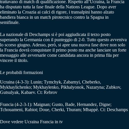
trattavano di match di qualificazione. Rispetto all’Ucraina, la Francia
ha disputato tutta la fase finale della Nations League. Dopo aver
eliminato la Croazia ai calci di rigore, i transalpini hanno alzato
bandiera bianca in un match pirotecnico contro la Spagna in
semifinale.
La nazionale di Deschamps si è poi aggiudicata il terzo posto
superando la Germania con il punteggio di 2-0. Tutto questo avveniva
lo scorso giugno. Adesso, però, si apre una nuova fase dove non solo
la Francia dovrà conquistare il primo posto ma anche lanciare un forte
messaggio alle avversarie come candidata ancora in prima fila per
vincere il titolo.
Le probabili formazioni
Ucraina (4-3-3): Lunin; Tymchyk, Zabarnyi, Cheberko,
Mykhaylichenko; Mykhaylenko, Pikhalyonok, Nazaryna; Zubkov,
Gutsulyak, Kabaev. Ct: Rebrov
Francia (4-2-3-1): Maignan; Gusto, Bade, Hernandez, Digne;
Tchouameni, Rabiot; Doue, Cherki, Thuram; Mbappè. Ct: Deschamps
Dove vedere Ucraina Francia in tv