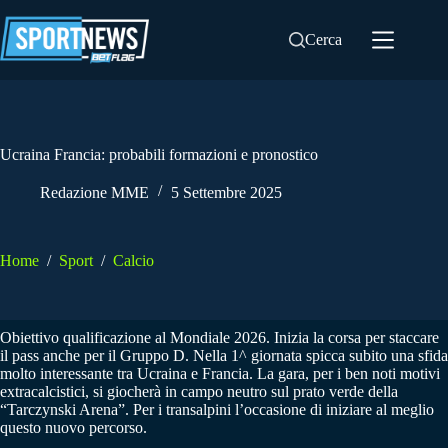
Salta
al
Cerca
contenuto
Ucraina Francia: probabili formazioni e pronostico
Redazione MME
5 Settembre 2025
Home
/
Sport
/
Calcio
Obiettivo qualificazione al Mondiale 2026. Inizia la corsa per staccare
il pass anche per il Gruppo D. Nella 1^ giornata spicca subito una sfida
molto interessante tra Ucraina e Francia. La gara, per i ben noti motivi
extracalcistici, si giocherà in campo neutro sul prato verde della
“Tarczynski Arena”. Per i transalpini l’occasione di iniziare al meglio
questo nuovo percorso.