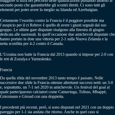
maggiore si tuffa nel percorso delle qualificazioni puntando almeno al
secondo posto che garantirebbe gli scontri diretti. Ci sono tutti gli
elementi per poter avere la meglio su Islanda ed Azerbaigian.
Certamente l’esordio contro la Francia è il peggiore possibile ma
l’auspicio per il ct Rebrov è quello di avere i giusti segnali dal suo
gruppo. Le ultime gare disputate risalgono alla finestra di giugno
dedicata alle nazionali. In quell’occasione due amichevoli disputate che
hanno portato in dote una vittoria per 2-1 sulla Nuova Zelanda e la
netta sconfitta per 4-2 contro il Canada.
L’Ucraina non batte la Francia dal 2013 quando si impose per 2-0 con
le reti di Zozulya e Yarmolenko.
Francia
Da quella sfida del novembre 2013 tanto tempo è passato. Nelle
successive due sfide la Francia ottenne altrettanti successi netti: un 3-0
e, soprattutto, un 7-1 nel 2020 in amichevole. Un festival del goal al
quale parteciparono calciatori come Camavinga, Tolisso, Mbappè,
Griezmann e Giroud con una doppietta.
I precedenti più recenti, però, si sono disputati nel 2021 con un doppio
pareggio per 1-1 sia andata che ritorno. Anche in quel caso si