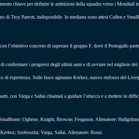
ento chiave per definire le ambizioni della squadra verso i Mondiali i
eno di Troy Parrott, indisponibile. In mediana sono attesi Cullen e Sma
 con l’obiettivo concreto di superare il gruppo F, dove il Portogallo par
i confermare i progressi degli ultimi anni e di avviare nel migliore de
cco di esperienza. Sulle fasce agiranno Kerkez, nuovo rinforzo del Live
uarti, con Varga e Sallai chiamati a guidare l’attacco e a mettere in diffic
 Smallbone; Ogbene, Knight, Browne; Ferguson. Allenatore: Hallgríms
Kerkez; Szoboszlai; Varga, Sallai. Allenatore: Rossi.