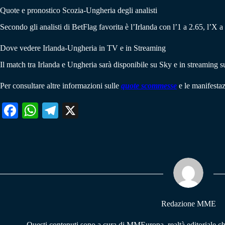
Quote e pronostico Scozia-Ungheria degli analisti
Secondo gli analisti di BetFlag favorita è l’Irlanda con l’1 a 2.65, l’X a 
Dove vedere Irlanda-Ungheria in TV e in Streaming
Il match tra Irlanda e Ungheria sarà disponibile su Sky e in streaming
Per consultare altre informazioni sulle
quote scommesse
e le manifestaz
Fa
W
Te
X
ce
ha
le
bo
ts
gr
ok
A
a
pp
m
Redazione MME
Questi contenuti sono a cura di MMEuropa, realtà editoriale c