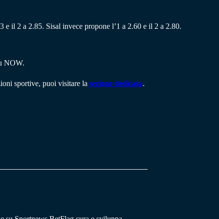
3 e il 2 a 2.85. Sisal invece propone l’1 a 2.60 e il 2 a 2.80.
 su NOW.
ioni sportive, puoi visitare la
sezione dedicata
.
he su Sportnews.BetFlag cura e sviluppa