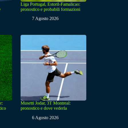
Liga Portugal, Estoril-Famalicao:
e
pronostico e probabili formazioni
7 Agosto 2026
r:
Musetti Jodar, 3T Montreal:
tico
pronostico e dove vederla
6 Agosto 2026