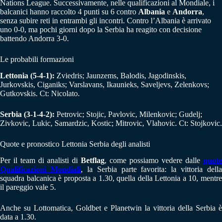
Nations League. Successivamente, nelle qualificazioni al Mondiale, i
balcanici hanno raccolto 4 punti su 6 contro
Albania
e
Andorra
,
senza subire reti in entrambi gli incontri. Contro l’Albania è arrivato
uno 0-0, ma pochi giorni dopo la Serbia ha reagito con decisione
battendo Andorra 3-0.
Le probabili formazioni
Lettonia (5-4-1):
Zviedris; Jaunzems, Balodis, Jagodinskis,
Jurkovskis, Ciganiks; Varslavans, Ikaunieks, Saveljevs, Zelenkovs;
Gutkovskis. Ct: Nicolato.
Serbia (3-1-4-2):
Petrovic; Stojic, Pavlovic, Milenkovic; Gudelj;
Zivkovic, Lukic, Samardzic, Kostic; Mitrovic, Vlahovic. Ct: Stojkovic.
Quote e pronostico Lettonia Serbia degli analisti
Per il team di analisti di
Betflag
, come possiamo vedere dalle
quote
Qualificazioni Mondiali
, la Serbia parte favorita: la vittoria della
squadra balcanica è proposta a 1.30, quella della Lettonia a 10, mentre
il pareggio vale 5.
Anche su Lottomatica, Goldbet e Planetwin la vittoria della Serbia è
data a 1.30.