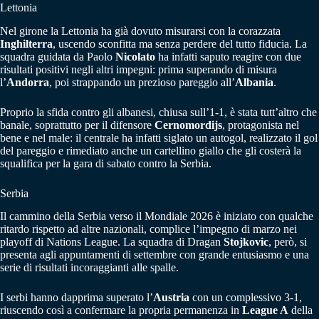
Lettonia
Nel girone la Lettonia ha già dovuto misurarsi con la corazzata
Inghilterra
, uscendo sconfitta ma senza perdere del tutto fiducia. La
squadra guidata da Paolo
Nicolato
ha infatti saputo reagire con due
risultati positivi negli altri impegni: prima superando di misura
l’
Andorra
, poi strappando un prezioso pareggio all’
Albania
.
Proprio la sfida contro gli albanesi, chiusa sull’1-1, è stata tutt’altro che
banale, soprattutto per il difensore
Cernomordijs
, protagonista nel
bene e nel male: il centrale ha infatti siglato un autogol, realizzato il gol
del pareggio e rimediato anche un cartellino giallo che gli costerà la
squalifica per la gara di sabato contro la Serbia.
Serbia
Il cammino della Serbia verso il Mondiale 2026 è iniziato con qualche
ritardo rispetto ad altre nazionali, complice l’impegno di marzo nei
playoff di Nations League. La squadra di Dragan
Stojkovic
, però, si
presenta agli appuntamenti di settembre con grande entusiasmo e una
serie di risultati incoraggianti alle spalle.
I serbi hanno dapprima superato l’
Austria
con un complessivo 3-1,
riuscendo così a confermare la propria permanenza in
League A
della