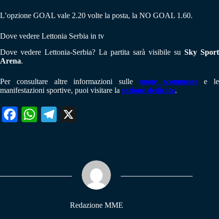
L’opzione GOAL vale 2.20 volte la posta, la NO GOAL 1.60.
Dove vedere Lettonia Serbia in tv
Dove vedere Lettonia-Serbia? La partita sarà visibile su
Sky Sport
Arena
.
Per consultare altre informazioni sulle
quote scommesse
e le
manifestazioni sportive, puoi visitare la
sezione dedicata
.
Fa
W
Te
X
ce
ha
le
bo
ts
gr
ok
A
a
pp
m
Redazione MME