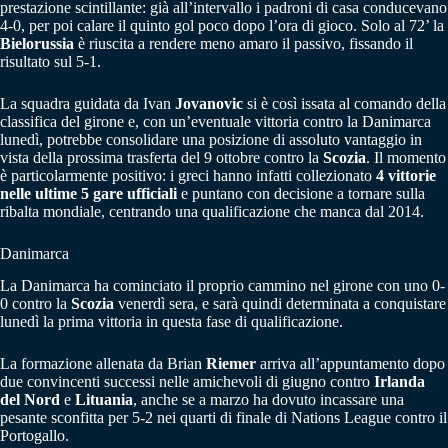
prestazione scintillante: già all’intervallo i padroni di casa conducevano
4-0, per poi calare il quinto gol poco dopo l’ora di gioco. Solo al 72’ la
Bielorussia
è riuscita a rendere meno amaro il passivo, fissando il
risultato sul 5-1.
La squadra guidata da Ivan
Jovanovic
si è così issata al comando della
classifica del girone e, con un’eventuale vittoria contro la Danimarca
lunedì, potrebbe consolidare una posizione di assoluto vantaggio in
vista della prossima trasferta del 9 ottobre contro la
Scozia
. Il momento
è particolarmente positivo: i greci hanno infatti collezionato
4 vittorie
nelle ultime 5 gare ufficiali
e puntano con decisione a tornare sulla
ribalta mondiale, centrando una qualificazione che manca dal 2014.
Danimarca
La Danimarca ha cominciato il proprio cammino nel girone con uno 0-
0 contro la
Scozia
venerdì sera, e sarà quindi determinata a conquistare
lunedì la prima vittoria in questa fase di qualificazione.
La formazione allenata da Brian
Riemer
arriva all’appuntamento dopo
due convincenti successi nelle amichevoli di giugno contro
Irlanda
del Nord
e
Lituania
, anche se a marzo ha dovuto incassare una
pesante sconfitta per 5-2 nei quarti di finale di Nations League contro il
Portogallo.