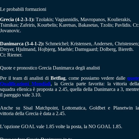
Le probabili formazioni
Grecia (4-2-3-1):
Tzolakis; Vagiannidis, Mavropanos, Koulierakis,
Tsimikas; Zafeiris, Kourbelis; Karetsas, Bakasetas, Tzolis; Pavlidis. Ct:
Jovanovic.
Danimarca (3-4-1-2):
Schmeichel; Kristensen, Andersen, Christensen;
Dreyer, Hjulmand, Hojbjerg, Maehle; Damsgaard; Dolberg, Biereth.
Ct: Riemer.
Quote e pronostico Grecia Danimarca degli analisti
Per il team di analisti di
Betflag
, come possiamo vedere dalle
quote
Qualificazioni Mondiali
, la Grecia parte favorita: la vittoria della
squadra ellenica è proposta a 2.45, quella della Danimarca a 3, mentre
il pareggio vale 3.10.
Anche su Sisal Matchpoint, Lottomatica, Goldbet e Planetwin la
vittoria della Grecia è data a 2.45.
L’opzione GOAL vale 1.85 volte la posta, la NO GOAL 1.85.