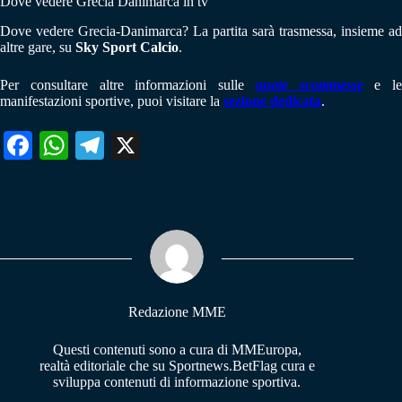
Dove vedere Grecia Danimarca in tv
Dove vedere Grecia-Danimarca? La partita sarà trasmessa, insieme ad
altre gare, su
Sky Sport Calcio
.
Per consultare altre informazioni sulle
quote scommesse
e le
manifestazioni sportive, puoi visitare la
sezione dedicata
.
Fa
W
Te
X
ce
ha
le
bo
ts
gr
ok
A
a
pp
m
Redazione MME
Questi contenuti sono a cura di MMEuropa,
realtà editoriale che su Sportnews.BetFlag cura e
sviluppa contenuti di informazione sportiva.