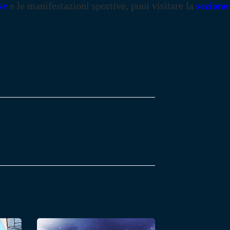
se
e le manifestazioni sportive, puoi visitare la
sezione