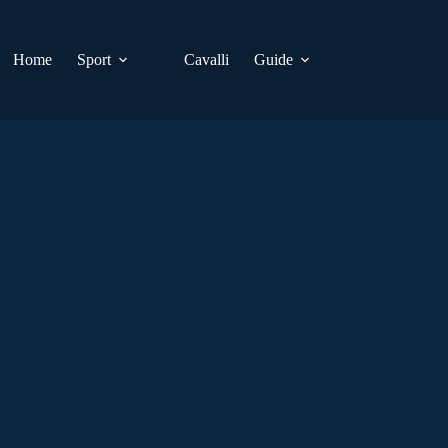
Home
Sport
Cavalli
Guide