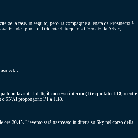
te della fase. In seguito, però, la compagine allenata da Prosinecki è
vetic unica punta e il tridente di trequartisti formato da Adzic,
rosinecki.
artono favoriti. Infatti,
il successo interno (1) è quotato 1.18
, mentre
et e SNAI propongono l’1 a 1.18.
e ore 20.45. L’evento sarà trasmesso in diretta su Sky nel corso della