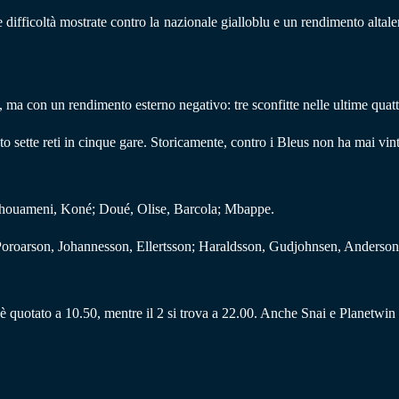
fficoltà mostrate contro la nazionale gialloblu e un rendimento altalenant
e, ma con un rendimento esterno negativo: tre sconfitte nelle ultime quattr
ette reti in cinque gare. Storicamente, contro i Bleus non ha mai vinto
houameni, Koné; Doué, Olise, Barcola; Mbappe.
 Poroarson, Johannesson, Ellertsson; Haraldsson, Gudjohnsen, Anderson
o è quotato a 10.50, mentre il 2 si trova a 22.00. Anche Snai e Planetwin