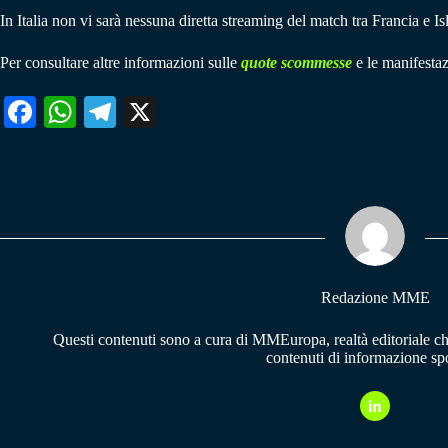
In Italia non vi sarà nessuna diretta streaming del match tra Francia e Is
Per consultare altre informazioni sulle
quote scommesse
e le manifestaz
Fa
W
Te
X
ce
ha
le
bo
ts
gr
ok
A
a
pp
m
Redazione MME
Questi contenuti sono a cura di MMEuropa, realtà editoriale c
contenuti di informazione spo