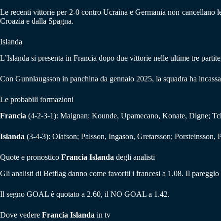
Le recenti vittorie per 2-0 contro Ucraina e Germania non cancellano le di
Croazia e dalla Spagna.
Islanda
L’Islanda si presenta in Francia dopo due vittorie nelle ultime tre partit
Con Gunnlaugsson in panchina da gennaio 2025, la squadra ha incassato s
Le probabili formazioni
Francia
(4-2-3-1): Maignan; Kounde, Upamecano, Konate, Digne; Tc
Islanda
(3-4-3): Olafson; Palsson, Ingason, Gretarsson; Porsteinsson,
Quote e pronostico
Francia Islanda
degli analisti
Gli analisti di Betflag danno come favoriti i francesi a 1.08. Il pareggi
Il segno GOAL è quotato a 2.60, il NO GOAL a 1.42.
Dove vedere
Francia Islanda
in tv