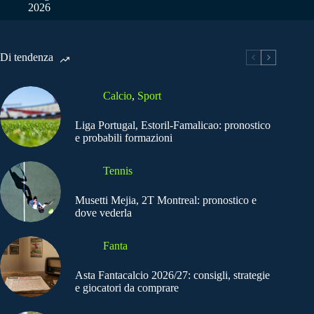
2026
Di tendenza
Calcio
,
Sport
Liga Portugal, Estoril-Famalicao: pronostico
e probabili formazioni
Tennis
Musetti Mejia, 2T Montreal: pronostico e
dove vederla
Fanta
Asta Fantacalcio 2026/27: consigli, strategie
e giocatori da comprare