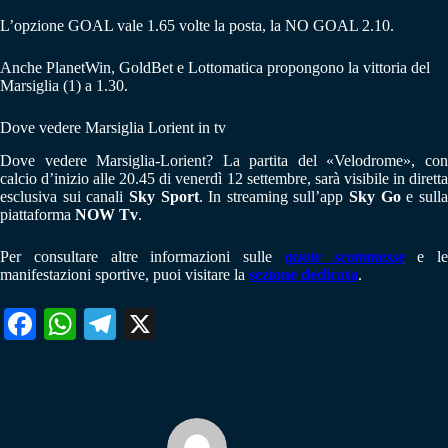
L’opzione GOAL vale 1.65 volte la posta, la NO GOAL 2.10.
Anche PlanetWin, GoldBet e Lottomatica propongono la vittoria del
Marsiglia (1) a 1.30.
Dove vedere Marsiglia Lorient in tv
Dove vedere Marsiglia-Lorient? La partita del «Velodrome», con
calcio d’inizio alle 20.45 di venerdì 12 settembre, sarà visibile in diretta
esclusiva sui canali
Sky Sport
. In streaming sull’app
Sky Go
e sull
piattaforma
NOW Tv
.
Per consultare altre informazioni sulle
quote scommesse
e le
manifestazioni sportive, puoi visitare la
sezione dedicata
.
Fa
W
Te
X
ce
ha
le
bo
ts
gr
ok
A
a