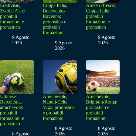
Eredivisie,
Coppa Italia,
Arezzo Brescia,
Zwolle Ajax:
Benevento-
Coppa Italia:
probabili
Ravenna:
probabili
formazioni e
pronostico e
formazioni e
pronostico
probabili
pronostico
formazioni
9 Agosto
9 Agosto
2026
9 Agosto
2026
2026
Udinese
Amichevole,
Amichevole,
Barcellona,
Napoli-Celta
Brighton-Roma:
amichevole:
Vigo: pronostico
pronostico e
probabili
e probabili
probabili
formazioni e
formazioni
formazioni
pronostico
8 Agosto
8 Agosto
8 Agosto
2026
2026