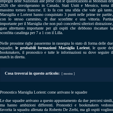
impegni delle Nazionali alle prese con le qualificazioni ai Mondiali del
2026 che sisvolgeranno in Canada, Stati Uniti e Messico, torna il
massimo torneo francese. E lo fa con una sfida che vale già tanto.
Marsigilia e Lorient hanno conquistato 3 punti nelle prime tre partite,
con lo stesso cammino, di due sconfittte e una vittoria. Partita
importante per il Marsiglia che non può concedersi ulteriori distrazione,
gara altrettanto importante per gli ospiti che debbono riscattare la
sconfitta casalinga per 7 a 1 con il Lilla.
Nelle prossime righe passeremo in rassegna lo stato di forma delle due
squadre,
le probabili formazioni Marsiglia Lorient
, le quote dei
bookmakers, il pronostico e tutte le informazioni su dove seguire il
match in diretta.
Cosa troverai in questo articolo:
mostra
Pronostico Marsiglia Lorient: come arrivano le squadre
Le due squadre arrivano a questo appuntamento da due percorsi simili,
ma hanno ambizioni differenti. Pronostici e bookmakers vedono
favorita la squadra allenata da Roberto De Zerbi, ma gli ospiti voglino