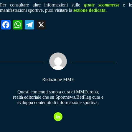
Per consultare altre informazioni sulle
quote scommesse
e le
manifestazioni sportive, puoi visitare la
sezione dedicata
.
Fa
W
Te
X
ce
ha
le
bo
ts
gr
ok
A
a
pp
m
Redazione MME
Questi contenuti sono a cura di MMEuropa,
realtà editoriale che su Sportnews.BetFlag cura e
sviluppa contenuti di informazione sportiva.