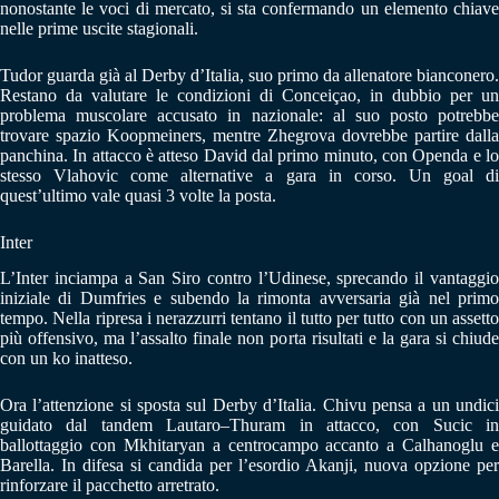
nonostante le voci di mercato, si sta confermando un elemento chiave
nelle prime uscite stagionali.
Tudor guarda già al Derby d’Italia, suo primo da allenatore bianconero.
Restano da valutare le condizioni di Conceiçao, in dubbio per un
problema muscolare accusato in nazionale: al suo posto potrebbe
trovare spazio Koopmeiners, mentre Zhegrova dovrebbe partire dalla
panchina. In attacco è atteso David dal primo minuto, con Openda e lo
stesso Vlahovic come alternative a gara in corso. Un goal di
quest’ultimo vale quasi 3 volte la posta.
Inter
L’Inter inciampa a San Siro contro l’Udinese, sprecando il vantaggio
iniziale di Dumfries e subendo la rimonta avversaria già nel primo
tempo. Nella ripresa i nerazzurri tentano il tutto per tutto con un assetto
più offensivo, ma l’assalto finale non porta risultati e la gara si chiude
con un ko inatteso.
Ora l’attenzione si sposta sul Derby d’Italia. Chivu pensa a un undici
guidato dal tandem Lautaro–Thuram in attacco, con Sucic in
ballottaggio con Mkhitaryan a centrocampo accanto a Calhanoglu e
Barella. In difesa si candida per l’esordio Akanji, nuova opzione per
rinforzare il pacchetto arretrato.