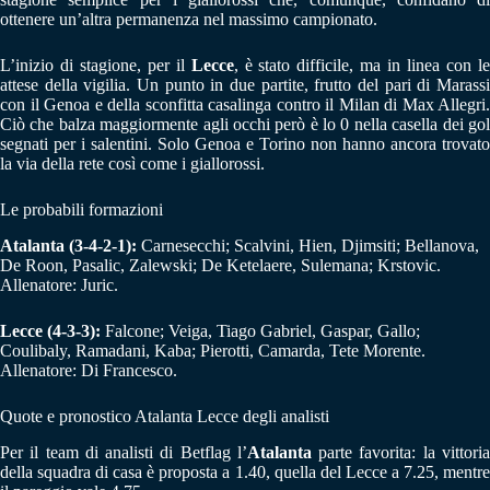
ottenere un’altra permanenza nel massimo campionato.
L’inizio di stagione, per il
Lecce
, è stato difficile, ma in linea con l
attese della vigilia. Un punto in due partite, frutto del pari di Marassi
con il Genoa e della sconfitta casalinga contro il Milan di Max Allegri.
Ciò che balza maggiormente agli occhi però è lo 0 nella casella dei gol
segnati per i salentini. Solo Genoa e Torino non hanno ancora trovato
la via della rete così come i giallorossi.
Le probabili formazioni
Atalanta (3-4-2-1):
Carnesecchi; Scalvini, Hien, Djimsiti; Bellanova,
De Roon, Pasalic, Zalewski; De Ketelaere, Sulemana; Krstovic.
Allenatore: Juric.
Lecce (4-3-3):
Falcone; Veiga, Tiago Gabriel, Gaspar, Gallo;
Coulibaly, Ramadani, Kaba; Pierotti, Camarda, Tete Morente.
Allenatore: Di Francesco.
Quote e pronostico Atalanta Lecce degli analisti
Per il team di analisti di Betflag l’
Atalanta
parte favorita: la vittori
della squadra di casa è proposta a 1.40, quella del Lecce a 7.25, mentre