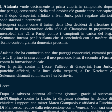
L’
Atalanta
vuole decisamente la prima vittoria in campionato dopo
due pareggi consecutivi. Nella città orobica c’è grande attesa per capire
se il dopo Gasperini, affidato a Ivan Juric, potrà regalare ulteriori
soddisfazioni ai nerazzurri.
Bisognerà capire come il trainer della Dea deciderà di affrontare i
salentini in considerazione della sfida di Champions in programma
mercoledì alle 21 a Parigi contro i campionti in carica del Psg.
Settimana intensa per l’Atalanta che si concluderà con la trasferta di
Torino contro i granata domenica prossima.
Atalanta che ha cominciato con due pareggi consecutivi, entrambi per
1 a 1. Il primo in casa contro il neo promosso Pisa, il secondo a Parma
contro la formazione ducale.
Per la partita contro il Lecce, l’allievo di Gasperini, Ivan Juric,
potrebbe affidarsi, sulla linea della trequarti, a De Ketelaere e
Sulemana chiamati ad innescare l’ex Krstovic.
Lecce
Dopo la salvezza ottenuta all’ultima giornata, grazie al successo
dell’Olimpico contro la Lazio, la dirigenza salentina ha deciso di
chiudere i rapporti con mister Marco Giampaolo e affidarsi a Eusebio
Di Francesco, reduce dalla retrocessione con il Venezia. Non sarà una
stagione semplice per i giallorossi che, comunque, confidano di