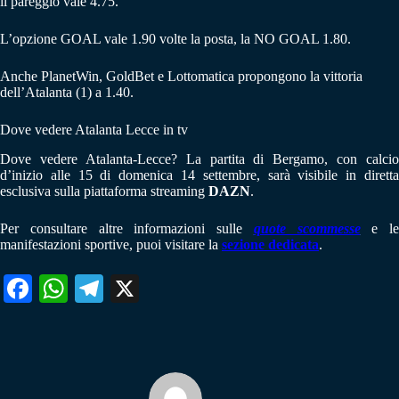
il pareggio vale 4.75.
L’opzione GOAL vale 1.90 volte la posta, la NO GOAL 1.80.
Anche PlanetWin, GoldBet e Lottomatica propongono la vittoria
dell’Atalanta (1) a 1.40.
Dove vedere Atalanta Lecce in tv
Dove vedere Atalanta-Lecce? La partita di Bergamo, con calcio
d’inizio alle 15 di domenica 14 settembre, sarà visibile in diretta
esclusiva sulla piattaforma streaming
DAZN
.
Per consultare altre informazioni sulle
quote scommesse
e le
manifestazioni sportive, puoi visitare la
sezione dedicata
.
Fa
W
Te
X
ce
ha
le
bo
ts
gr
ok
A
a