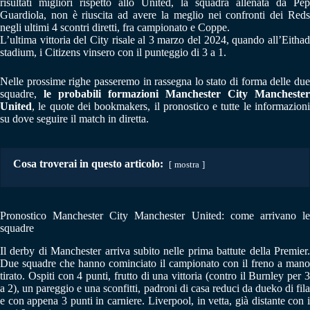
risultati migliori rispetto allo United, la squadra allenata da Pep
Guardiola, non è riuscita ad avere la meglio nei confronti dei Reds
negli ultimi 4 scontri diretti, fra campionato e Coppe.
L’ultima vittoria del City risale al 3 marzo del 2024, quando all’Eithad
stadium, i Citizens vinsero con il punteggio di 3 a 1.
Nelle prossime righe passeremo in rassegna lo stato di forma delle due
squadre,
le probabili formazioni Manchester City Manchester
United
, le quote dei bookmakers, il pronostico e tutte le informazioni
su dove seguire il match in diretta.
Cosa troverai in questo articolo:
mostra
Pronostico Manchester City Manchester United: come arrivano le
squadre
Il derby di Manchester arriva subito nelle prima battute della Premier.
Due squadre che hanno cominciato il campionato con il freno a mano
tirato. Ospiti con 4 punti, frutto di una vittoria (contro il Burnley per 3
a 2), un pareggio e una sconfitti, padroni di casa reduci da dueko di fila
e con appena 3 punti in carniere. Liverpool, in vetta, già distante con i