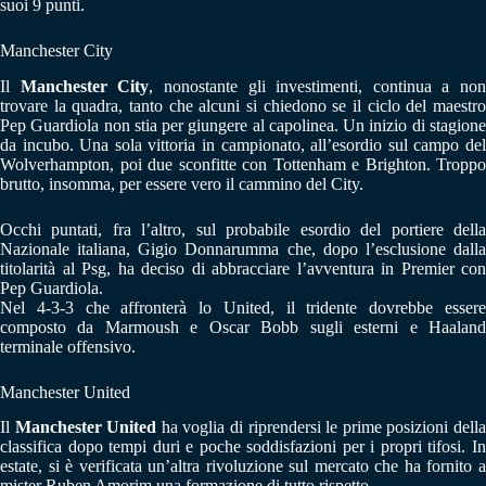
suoi 9 punti.
Manchester City
Il
Manchester City
, nonostante gli investimenti, continua a non
trovare la quadra, tanto che alcuni si chiedono se il ciclo del maestro
Pep Guardiola non stia per giungere al capolinea. Un inizio di stagione
da incubo. Una sola vittoria in campionato, all’esordio sul campo del
Wolverhampton, poi due sconfitte con Tottenham e Brighton. Troppo
brutto, insomma, per essere vero il cammino del City.
Occhi puntati, fra l’altro, sul probabile esordio del portiere della
Nazionale italiana, Gigio Donnarumma che, dopo l’esclusione dalla
titolarità al Psg, ha deciso di abbracciare l’avventura in Premier con
Pep Guardiola.
Nel 4-3-3 che affronterà lo United, il tridente dovrebbe essere
composto da Marmoush e Oscar Bobb sugli esterni e Haaland
terminale offensivo.
Manchester United
Il
Manchester United
ha voglia di riprendersi le prime posizioni dell
classifica dopo tempi duri e poche soddisfazioni per i propri tifosi. In
estate, si è verificata un’altra rivoluzione sul mercato che ha fornito a
mister Ruben Amorim una formazione di tutto rispetto.