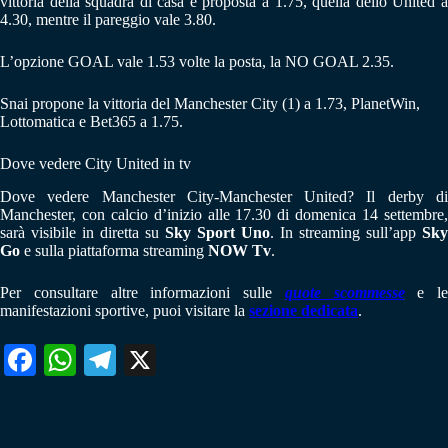
vittoria della squadra di casa è proposta a 1.75, quella dello United a
4.30, mentre il pareggio vale 3.80.
L’opzione GOAL vale 1.53 volte la posta, la NO GOAL 2.35.
Snai propone la vittoria del Manchester City (1) a 1.73, PlanetWin,
Lottomatica e Bet365 a 1.75.
Dove vedere City United in tv
Dove vedere Manchester City-Manchester United? Il derby di
Manchester, con calcio d’inizio alle 17.30 di domenica 14 settembre,
sarà visibile in diretta su
Sky Sport Uno
. In streaming sull’app
Sky
Go
e sulla piattaforma streaming
NOW Tv
.
Per consultare altre informazioni sulle
quote scommesse
e le
manifestazioni sportive, puoi visitare la
sezione dedicata
.
Fa
W
Te
X
ce
ha
le
bo
ts
gr