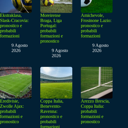
Ekstraklasa,
Moreirense
Amichevole,
Slask-Cracovia:
Braga, Liga
Frosinone Lazio:
pronostico e
Portugal:
pronostico e
probabili
probabili
probabili
formazioni
formazioni e
formazioni
pronostico
9 Agosto
9 Agosto
2026
9 Agosto
2026
2026
Eredivisie,
Coppa Italia,
Arezzo Brescia,
Zwolle Ajax:
Benevento-
Coppa Italia:
probabili
Ravenna:
probabili
formazioni e
pronostico e
formazioni e
pronostico
probabili
pronostico
formazioni