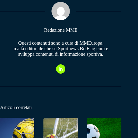
ok
A
a
pp
m
Redazione MME
Questi contenuti sono a cura di MMEuropa,
realtà editoriale che su Sportnews.BetFlag cura e
sviluppa contenuti di informazione sportiva.
Articoli correlati