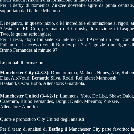
Per il derby di domenica Zirkzee dovrebbe agire da punta centrale,
supportato da Diallo e Mbeumo.
Di negativo, in questo inizio, c’è l’incredibile eliminiazione ai rigori, ai
32esimi di Efl Cup, per mano del Grimsby, formazione di League
Two, la quarta serie inglese.
Per il resto, dopo l’iniziale ko interno con l’Arsenal un pari con il
Fulham e il successo con il Burnley per 3 a 2 grazie a un rigore di
Bruno Fernandes al minuto 97.
Le probabili formazioni
Manchester City (4-3-3):
Donnarumma; Matheus Nunes, Aké, Ruben
Dias, Ait-Nouri; Bernardo Silva, Rodri, Reijnders; Marmoush,
Haaland, Oscar Bobb. Allenatore: Guardiola.
Manchester United (3-4-2-1):
Lammens; Yoro, De Ligt, Shaw; Dalot,
Casemiro, Bruno Fernandes, Dorgu; Diallo, Mbeumo; Zirkzee.
Allenatore: Amorim.
Quote e pronostico City United degli analisti
Per il team di analisti di
Betflag
il Manchester City parte favorito: la