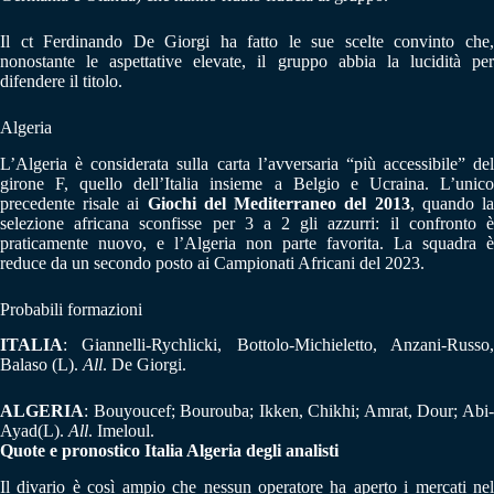
Il ct Ferdinando De Giorgi ha fatto le sue scelte convinto che,
nonostante le aspettative elevate, il gruppo abbia la lucidità per
difendere il titolo.
Algeria
L’Algeria è considerata sulla carta l’avversaria “più accessibile” del
girone F, quello dell’Italia insieme a Belgio e Ucraina. L’unico
precedente risale ai
Giochi del Mediterraneo del 2013
, quando l
selezione africana sconfisse per 3 a 2 gli azzurri: il confronto è
praticamente nuovo, e l’Algeria non parte favorita. La squadra è
reduce da un secondo posto ai Campionati Africani del 2023.
Probabili formazioni
ITALIA
: Giannelli-Rychlicki, Bottolo-Michieletto, Anzani-Russo,
Balaso (L).
All
. De Giorgi.
ALGERIA
: Bouyoucef; Bourouba; Ikken, Chikhi; Amrat, Dour; Abi-
Ayad(L).
All
. Imeloul.
Quote e pronostico Italia Algeria degli analisti
Il divario è così ampio che nessun operatore ha aperto i mercati nel