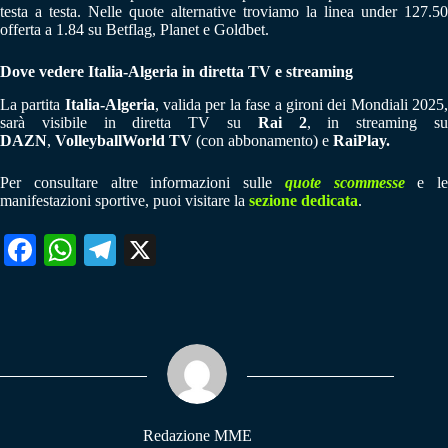
testa a testa. Nelle quote alternative troviamo la linea under 127.50
offerta a 1.84 su Betflag, Planet e Goldbet.
Dove vedere Italia-Algeria in diretta TV e streaming
La partita
Italia-Algeria
, valida per la fase a gironi dei Mondiali 2025
sarà visibile in diretta TV su
Rai 2
, in streaming s
DAZN
,
VolleyballWorld TV
(con abbonamento) e
RaiPlay.
Per consultare altre informazioni sulle
quote scommesse
e le
manifestazioni sportive, puoi visitare la
sezione dedicata
.
Fa
W
Te
X
ce
ha
le
bo
ts
gr
ok
A
a
pp
m
Redazione MME