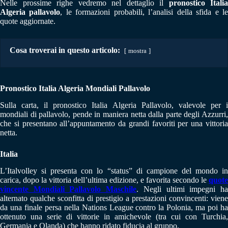
Nelle prossime righe vedremo nel dettaglio il
pronostico Italia
Algeria pallavolo
, le formazioni probabili, l’analisi della sfida e l
quote aggiornate.
Cosa troverai in questo articolo:
mostra
Pronostico Italia Algeria Mondiali Pallavolo
Sulla carta, il pronostico Italia Algeria Pallavolo, valevole per i
mondiali di pallavolo, pende in maniera netta dalla parte degli Azzurri,
che si presentano all’appuntamento da grandi favoriti per una vittoria
netta.
Italia
L’Italvolley si presenta con lo “status” di campione del mondo in
carica, dopo la vittoria dell’ultima edizione, e favorita secondo le
quote
vincente Mondiali Pallavolo Maschile
. Negli ultimi impegni h
alternato qualche sconfitta di prestigio a prestazioni convincenti: viene
da una finale persa nella Nations League contro la Polonia, ma poi ha
ottenuto una serie di vittorie in amichevole (tra cui con Turchia,
Germania e Olanda) che hanno ridato fiducia al gruppo.