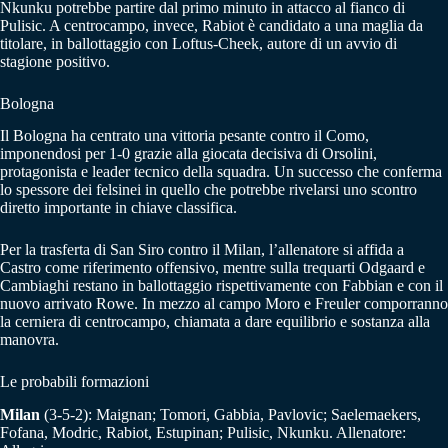
Nkunku potrebbe partire dal primo minuto in attacco al fianco di
Pulisic. A centrocampo, invece, Rabiot è candidato a una maglia da
titolare, in ballottaggio con Loftus-Cheek, autore di un avvio di
stagione positivo.
Bologna
Il Bologna ha centrato una vittoria pesante contro il Como,
imponendosi per 1-0 grazie alla giocata decisiva di Orsolini,
protagonista e leader tecnico della squadra. Un successo che conferma
lo spessore dei felsinei in quello che potrebbe rivelarsi uno scontro
diretto importante in chiave classifica.
Per la trasferta di San Siro contro il Milan, l’allenatore si affida a
Castro come riferimento offensivo, mentre sulla trequarti Odgaard e
Cambiaghi restano in ballottaggio rispettivamente con Fabbian e con il
nuovo arrivato Rowe. In mezzo al campo Moro e Freuler comporranno
la cerniera di centrocampo, chiamata a dare equilibrio e sostanza alla
manovra.
Le probabili formazioni
Milan
(3-5-2): Maignan; Tomori, Gabbia, Pavlovic; Saelemaekers,
Fofana, Modric, Rabiot, Estupinan; Pulisic, Nkunku. Allenatore: