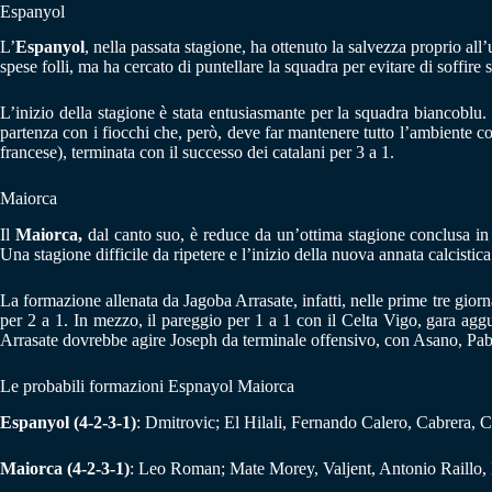
Espanyol
L’
Espanyol
, nella passata stagione, ha ottenuto la salvezza proprio all’
spese folli, ma ha cercato di puntellare la squadra per evitare di soffire 
L’inizio della stagione è stata entusiasmante per la squadra biancoblu
partenza con i fiocchi che, però, deve far mantenere tutto l’ambiente co
francese), terminata con il successo dei catalani per 3 a 1.
Maiorca
Il
Maiorca,
dal canto suo, è reduce da un’ottima stagione conclusa in
Una stagione difficile da ripetere e l’inizio della nuova annata calcistic
La formazione allenata da Jagoba Arrasate, infatti, nelle prime tre giorn
per 2 a 1. In mezzo, il pareggio per 1 a 1 con il Celta Vigo, gara agg
Arrasate dovrebbe agire Joseph da terminale offensivo, con Asano, Pab
Le probabili formazioni Espnayol Maiorca
Espanyol (4-2-3-1)
: Dmitrovic; El Hilali, Fernando Calero, Cabrera,
Maiorca (4-2-3-1)
: Leo Roman; Mate Morey, Valjent, Antonio Raillo, 