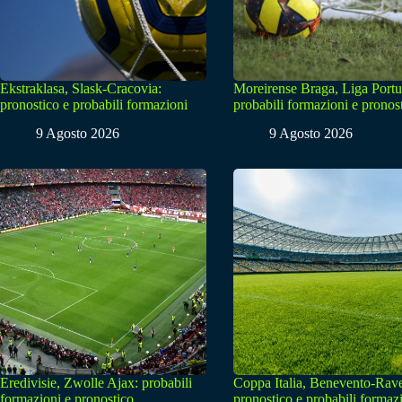
Ekstraklasa, Slask-Cracovia:
Moreirense Braga, Liga Portu
pronostico e probabili formazioni
probabili formazioni e pronos
9 Agosto 2026
9 Agosto 2026
Eredivisie, Zwolle Ajax: probabili
Coppa Italia, Benevento-Rav
formazioni e pronostico
pronostico e probabili formaz