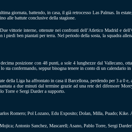
ultima giornata, battendo, in casa, il già retrocesso Las Palmas. In estate,
sino alle battute conclusive della stagione.
. Due vittorie interne, ottenute nei confronti dell’Atletico Madrid e d
n i piedi ben piantati per terra. Nel periodo della sosta, la squadra al
 decima posizione con 48 punti, a sole 4 lunghezze dal Vallecano, ott
a lo sta confermando, seppur bisogna tenere in conto di un calendario in a
ate della Liga ha affrontato in casa il Barcellona, perdendo per 3 a 0 e, 
uantata a due minuti dal termine grazie ad una rete del difensore Morey
lo Torre e Sergi Darder a supporto.
 Carlos Romero; Pol Lozano, Edu Exposito; Dolan, Milla, Puado; Kike. 
Mojica; Antonio Sanchez, Mascarell; Asano, Pablo Torre, Sergi Darder; 