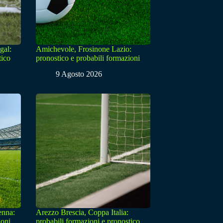
gal:
Amichevole, Frosinone Lazio:
tico
pronostico e probabili formazioni
9 Agosto 2026
enna:
Arezzo Brescia, Coppa Italia:
ioni
probabili formazioni e pronostico