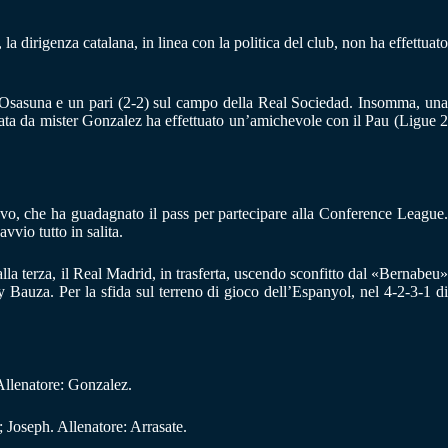
 la dirigenza catalana, in linea con la politica del club, non ha effettuato
ell’Osasuna e un pari (2-2) sul campo della Real Sociedad. Insomma, una
lenata da mister Gonzalez ha effettuato un’amichevole con il Pau (Ligue 2
avo, che ha guadagnato il pass per partecipare alla Conference League
vvio tutto in salita.
alla terza, il Real Madrid, in trasferta, uscendo sconfitto dal «Bernabeu»
 Bauza. Per la sfida sul terreno di gioco dell’Espanyol, nel 4-2-3-1 di
Allenatore: Gonzalez.
Joseph. Allenatore: Arrasate.