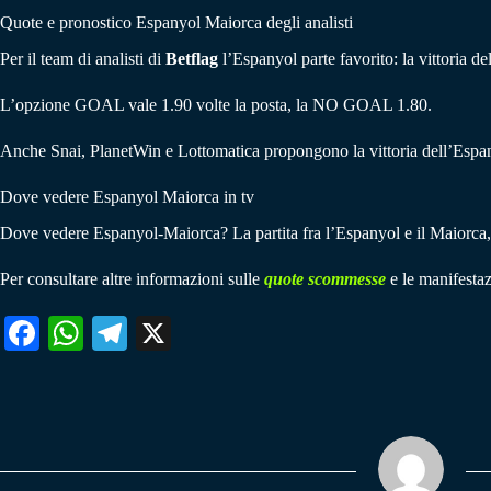
Quote e pronostico Espanyol Maiorca degli analisti
Per il team di analisti di
Betflag
l’Espanyol parte favorito: la vittoria d
L’opzione GOAL vale 1.90 volte la posta, la NO GOAL 1.80.
Anche Snai, PlanetWin e Lottomatica propongono la vittoria dell’Espan
Dove vedere Espanyol Maiorca in tv
Dove vedere Espanyol-Maiorca? La partita fra l’Espanyol e il Maiorca, co
Per consultare altre informazioni sulle
quote scommesse
e le manifestaz
Fa
W
Te
X
ce
ha
le
bo
ts
gr
ok
A
a
pp
m