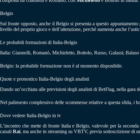
composta da Giannelli e Romanò, con
Michieletto
e Bottolo in banda.
Belgio
Sul fronte opposto, anche il Belgio si presenta a questo appuntamento g
livello del proprio gioco e dell’attenzione, perché aumenta anche l’astic
Le probabili formazioni di Italia-Belgio
Italia: Giannelli, Romanò, Michieletto, Bottolo, Russo, Galassi; Balaso
Belgio: la probabile formazione non è al momento disponibile.
Quote e pronostico Italia-Belgio degli analisti
Dando un’occhiata alle previsioni degli analisti di BetFlag, nella gara dei
Nel palinsesto complessivo delle scommesse relative a questa sfida, 
Dove vedere Italia-Belgio in tv
L’incontro che mette di fronte Italia e Belgio, valevole per la seconda
canali
Rai
, ma anche in streaming su VBTV, previa sottoscrizione di u