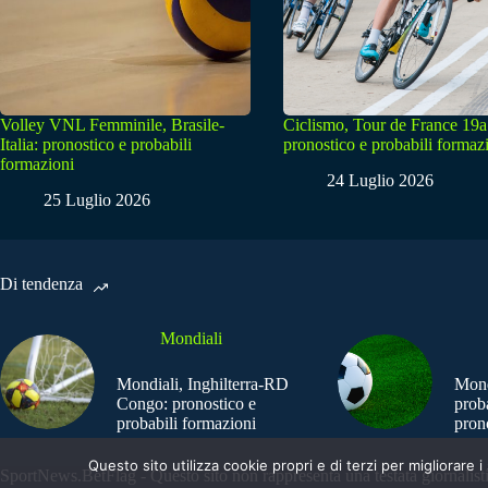
Volley VNL Femminile, Brasile-
Ciclismo, Tour de France 19a
Italia: pronostico e probabili
pronostico e probabili formaz
formazioni
24 Luglio 2026
25 Luglio 2026
Di tendenza
Mondiali
Mondiali, Inghilterra-RD
Mond
Congo: pronostico e
prob
probabili formazioni
pron
Questo sito utilizza cookie propri e di terzi per migliorar
SportNews.BetFlag - Questo sito non rappresenta una testata giornalist