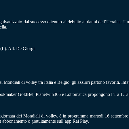
alvanizzato dal successo ottenuto al debutto ai danni dell’Ucraina. Una
ella.
 (L). All. De Giorgi
 Mondiali di volley tra Italia e Belgio, gli azzurri partono favoriti. Infa
i bookmaker GoldBet, Planetwin365 e Lottomatica propongono l’1 a 1.13
 giornata dei Mondiali di volley, è in programma martedì 16 settembre al
n abbonamento o gratuitamente sull’app Rai Play.