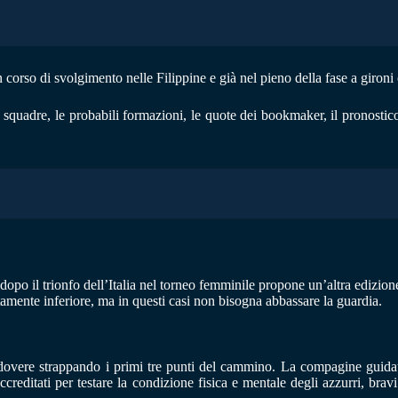
orso di svolgimento nelle Filippine e già nel pieno della fase a gironi 
squadre, le probabili formazioni, le quote dei bookmaker, il pronostico 
opo il trionfo dell’Italia nel torneo femminile propone un’altra edizione
ttamente inferiore, ma in questi casi non bisogna abbassare la guardia.
io dovere strappando i primi tre punti del cammino. La compagine guida
creditati per testare la condizione fisica e mentale degli azzurri, bravi