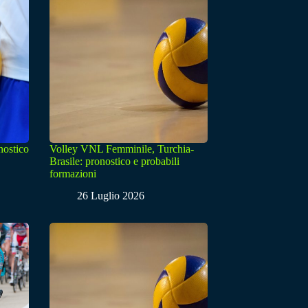
nostico
Volley VNL Femminile, Turchia-
Brasile: pronostico e probabili
formazioni
26 Luglio 2026