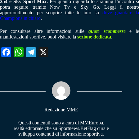
254 e Sky Sport Max.
Per quanto riguarda lo straming l’incontro s
potrá seguire tramite Now Tv e Sky Go. Leggi il nostro
approfondimento per scoprire tutte le info su
dove guardare l
Champions in chiaro
.
Per consultare altre informazioni sulle
quote scommesse
e le
manifestazioni sportive, puoi visitare la
sezione dedicata
.
Fa
W
Te
X
ce
ha
le
bo
ts
gr
ok
A
a
pp
m
Redazione MME
Questi contenuti sono a cura di MMEuropa,
realtà editoriale che su Sportnews.BetFlag cura e
sviluppa contenuti di informazione sportiva.