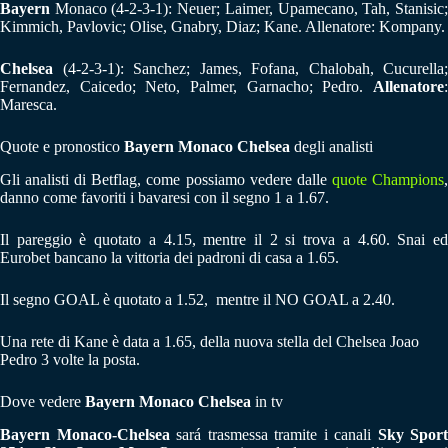
Bayern
Monaco (4-2-3-1): Neuer; Laimer, Upamecano, Tah, Stanisic;
Kimmich, Pavlovic; Olise, Gnabry, Diaz; Kane. Allenatore: Kompany.
Chelsea
(4-2-3-1): Sanchez; James, Fofana, Chalobah, Cucurella;
Fernandez, Caicedo; Neto, Palmer, Garnacho; Pedro.
Allenatore
:
Maresca.
Quote e pronostico
Bayern Monaco Chelsea
degli analisti
Gli analisti di Betflag, come possiamo vedere dalle
quote Champions
danno come favoriti i bavaresi con il segno 1 a 1.67.
Il pareggio è quotato a 4.15, mentre il 2 si trova a 4.60. Snai ed
Eurobet bancano la vittoria dei padroni di casa a 1.65.
Il segno GOAL è quotato a 1.52, mentre il NO GOAL a 2.40.
Una rete di Kane è data a 1.65, della nuova stella del Chelsea Joao
Pedro 3 volte la posta.
Dove vedere
Bayern Monaco Chelsea
in tv
Bayern Monaco-Chelsea
sará trasmessa tramite i canali
Sky Sport