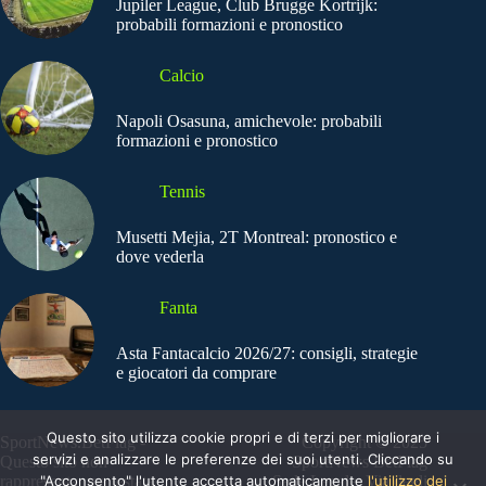
Jupiler League, Club Brugge Kortrijk:
probabili formazioni e pronostico
Calcio
Napoli Osasuna, amichevole: probabili
formazioni e pronostico
Tennis
Musetti Mejia, 2T Montreal: pronostico e
dove vederla
Fanta
Asta Fantacalcio 2026/27: consigli, strategie
e giocatori da comprare
Questo sito utilizza cookie propri e di terzi per migliorare i
SportNews.BetFlag -
Copyright © 2025
servizi e analizzare le preferenze dei suoi utenti. Cliccando su
Questo sito non
SportNews BetFlag
"Acconsento" l'utente accetta automaticamente
l'utilizzo dei
rappresenta una testata
Sede Legale: Via degli