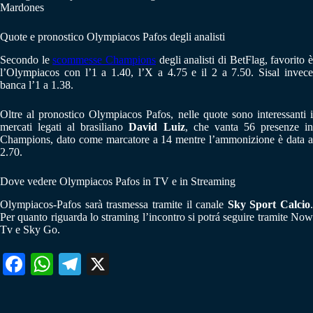
Mardones
Quote e pronostico Olympiacos Pafos degli analisti
Secondo le
scommesse Champions
degli analisti di BetFlag, favorito 
l’Olympiacos con l’1 a 1.40, l’X a 4.75 e il 2 a 7.50. Sisal invece
banca l’1 a 1.38.
Oltre al pronostico Olympiacos Pafos, nelle quote sono interessanti i
mercati legati al brasiliano
David Luiz
, che vanta 56 presenze i
Champions, dato come marcatore a 14 mentre l’ammonizione è data a
2.70.
Dove vedere Olympiacos Pafos in TV e in Streaming
Olympiacos-Pafos sarà trasmessa tramite il canale
Sky Sport Calcio
.
Per quanto riguarda lo straming l’incontro si potrá seguire tramite Now
Tv e Sky Go.
Fa
W
Te
X
ce
ha
le
bo
ts
gr