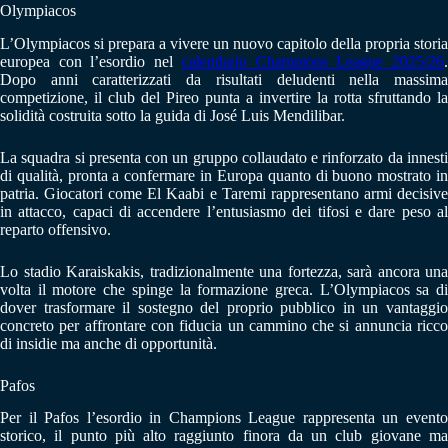
Olympiacos
L’Olympiacos si prepara a vivere un nuovo capitolo della propria storia
europea con l’esordio nel
calendario Champions League 2025/26
Dopo anni caratterizzati da risultati deludenti nella massima
competizione, il club del Pireo punta a invertire la rotta sfruttando la
solidità costruita sotto la guida di José Luis Mendilibar.
La squadra si presenta con un gruppo collaudato e rinforzato da innesti
di qualità, pronta a confermare in Europa quanto di buono mostrato in
patria. Giocatori come El Kaabi e Taremi rappresentano armi decisive
in attacco, capaci di accendere l’entusiasmo dei tifosi e dare peso al
reparto offensivo.
Lo stadio Karaiskakis, tradizionalmente una fortezza, sarà ancora una
volta il motore che spinge la formazione greca. L’Olympiacos sa di
dover trasformare il sostegno del proprio pubblico in un vantaggio
concreto per affrontare con fiducia un cammino che si annuncia ricco
di insidie ma anche di opportunità.
Pafos
Per il Pafos l’esordio in Champions League rappresenta un evento
storico, il punto più alto raggiunto finora da un club giovane ma