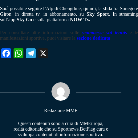
Sarà possibile seguire l’Atp di Chengdu e, quindi, la sfida fra Sonego e
Giron, in diretta tv, in abbonamento, su
Sky Sport.
In streamin
sull’app
Sky Go
e sulla piattaforma
NOW Tv.
Per consultare altre informazioni sulle
scommesse sul tennis
e l
manifestazioni sportive, puoi visitare la
sezione dedicata
Fa
W
Te
X
ce
ha
le
bo
ts
gr
ok
A
a
pp
m
Redazione MME
Questi contenuti sono a cura di MMEuropa,
realtà editoriale che su Sportnews.BetFlag cura e
sviluppa contenuti di informazione sportiva.