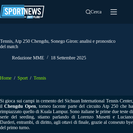
Salta
al
Cerca
contenuto
Tennis, Atp 250 Chengdu, Sonego Giron: analisi e pronostico
del match
Redazione MME
18 Settembre 2025
Home
/
Sport
/
Tennis
Si gioca sui campi in cemento del Sichuan International Tennis Center,
il
Chengdu Open
, torneo facente parte del circuito Atp 250 che h
rimpiazzato quello di Kuala Lampur. Sono italiane le prime due teste di
serie del seeding, stiamo parlando di Lorenzo Musetti e Luciano
Darderi, entrambi, di diritto, agli ottavi di finale, grazie al conseuto bye
del primo turno.