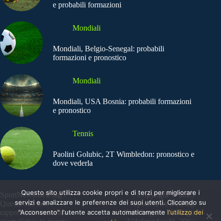
e probabili formazioni
Mondiali
Mondiali, Belgio-Senegal: probabili
formazioni e pronostico
Mondiali
Mondiali, USA Bosnia: probabili formazioni
e pronostico
Tennis
Paolini Golubic, 2T Wimbledon: pronostico e
dove vederla
Questo sito utilizza cookie propri e di terzi per migliorare i
SportNews.BetFlag -
Copyright © 2025
servizi e analizzare le preferenze dei suoi utenti. Cliccando su
Questo sito non
SportNews BetFlag
"Acconsento" l'utente accetta automaticamente
l'utilizzo dei
rappresenta una testata
Sede Legale: Via degli