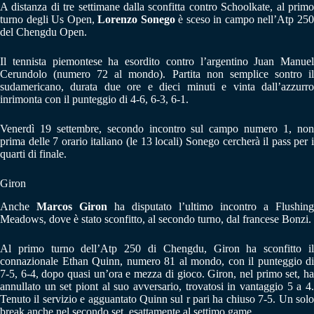
A distanza di tre settimane dalla sconfitta contro Schoolkate, al primo
turno degli Us Open,
Lorenzo Sonego
è sceso in campo nell’Atp 25
del Chengdu Open.
Il tennista piemontese ha esordito contro l’argentino Juan Manuel
Cerundolo (numero 72 al mondo). Partita non semplice sontro il
sudamericano, durata due ore e dieci minuti e vinta dall’azzurro
inrimonta con il punteggio di 4-6, 6-3, 6-1.
Venerdì 19 settembre, secondo incontro sul campo numero 1, non
prima delle 7 orario italiano (le 13 locali) Sonego cercherà il pass per i
quarti di finale.
Giron
Anche
Marcos Giron
ha disputato l’ultimo incontro a Flushing
Meadows, dove è stato sconfitto, al secondo turno, dal francese Bonzi.
Al primo turno dell’Atp 250 di Chengdu, Giron ha sconfitto il
connazionale Ethan Quinn, numero 81 al mondo, con il punteggio di
7-5, 6-4, dopo quasi un’ora e mezza di gioco. Giron, nel primo set, ha
annullato un set piont al suo avversario, trovatosi in vantaggio 5 a 4.
Tenuto il servizio e agguantato Quinn sul r pari ha chiuso 7-5. Un solo
break anche nel secondo set, esattamente al settimo game.