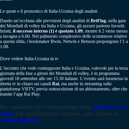
Le quote e il pronostico di Italia-Ucraina degli analisti
Dando un’occhiata alle previsioni degli analisti di
BetFlag
, nella gara
dei Mondiali di volley tra Italia e Ucraina, gli azzurri partono favoriti.
Infatti,
il successo interno (1) è quotato 1.09
, mentre il 2 viene messo
a lavagna a 6.60. Nel palinsesto complessivo delle scommesse relative
a questa sfida, i bookmaker Bwin, Netwin e Betsson propongono l’1 a
1.08.
Dove vedere Italia-Ucraina in tv
L’incontro che vede contrapposte Italia e Ucraina, valevole per la terza
giornata della fase a gironi dei Mondiali di volley, è in programma
giovedì 18 settembre alle ore 15.30 italiane. L’evento sarà trasmesso in
diretta tv in chiaro sui canali
Rai
, ma anche in streaming sulla
piattaforma VBTV, previa sottoscrizione di un abbonamento, oltre che
tramite l’app Rai Play.
Per consultare altre informazioni sulle
scommesse sul
volley
e le manifestazioni sportive, puoi visitare la
sezione dedicata