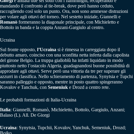
Giorgi
è andata due set sotto con i fiamminghi, recuperando e
mandando il confronto al tie-break, dove però hanno ceduto,
raccogliendo così solo un punto. Ora, non sono ammesse distrazioni
per volare agli ottavi del torneo. Nel sestetto iniziale, Giannelli e
Romanò
formeranno la diagonale principale, con Michieletto e
Bottolo in banda e la coppia Anzani-Gargiulo al centro.
Ucraina
Sul fronte opposto,
l’Ucraina
si è rimessa in carreggiata dopo il
debutto amaro, coinciso con una sconfitta netta inferta dalla capolista
del girone Belgio. La truppa gialloblù ha infatti liquidato in modo
piuttosto netto l’ostacolo Algeria, guadagnandosi buone possibilità di
approdare agli ottavi. Serve però una vittoria da tre per superare gli
azzurri in classifica. Nello schieramento di partenza, Synytsia e Tupchi
saranno palleggio e opposto, mentre in posto quattro spingeranno
Kovalov e Tanchuk, con
Semeniuk
e Drozd a centro rete.
Le probabili formazioni di Italia-Ucraina
Italia
: Giannelli, Romanò, Michieletto, Bottolo, Gargiulo, Anzani;
Balaso (L). All. De Giorgi
Ucraina
: Synytsia, Tupchii, Kovalov, Yanchuk, Semeniuk, Drozd;
Boiko.