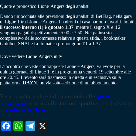
Quote e pronostico Lione-Angers degli analisti
Dando un’occhiata alle previsioni degli analisti di BetFlag, nella gara
di Ligue 1 tra Lione e Angers, i padroni di casa partono favoriti. Infatti,
il successo interno (1) è quotato 1.37
, mentre il segno X e il 2
vengono pagati rispettivamente 5.00 e 7.50. Nel palinsesto
complessivo delle scommesse relative a questa sfida, i bookmaker
Goldbet, SNAI e Lottomatica propongono l’1 a 1.37.
Dove vedere Lione-Angers in tv
L’incontro che vede contrapposte Lione e Angers, valevole per la
quinta giornata di Ligue 1, è in programma venerdì 19 settembre alle
ore 20.45. L’evento sarà trasmesso in diretta e in esclusiva sulla
piattaforma
DAZN
, previa sottoscrizione di un abbonamento.
Per consultare altre informazioni sulle
quote
scommesse
e le manifestazioni sportive, puoi visitare
la
sezione dedicata
Fa
W
Te
X
ce
ha
le