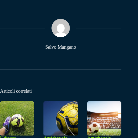
bo
ts
gr
ok
A
a
pp
m
Salvo Mangano
Articoli correlati