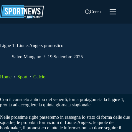
Salta
al
Cerca
contenuto
Ligue 1: Lione-Angers pronostico
Salvo Mangano
19 Settembre 2025
Home
/
Sport
/
Calcio
Con il consueto anticipo del venerdì, torna protagonista la
Ligue 1
,
pronta ad accogliere la quinta giornata stagionale.
Nelle prossime righe passeremo in rassegna lo stato di forma delle due
squadre, le probabili formazioni di Lione-Angers, le quote dei
bookmaker, il pronostico e tutte le informazioni su dove seguire il