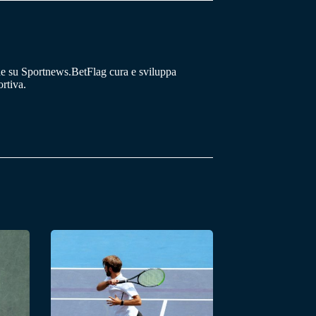
he su Sportnews.BetFlag cura e sviluppa
rtiva.