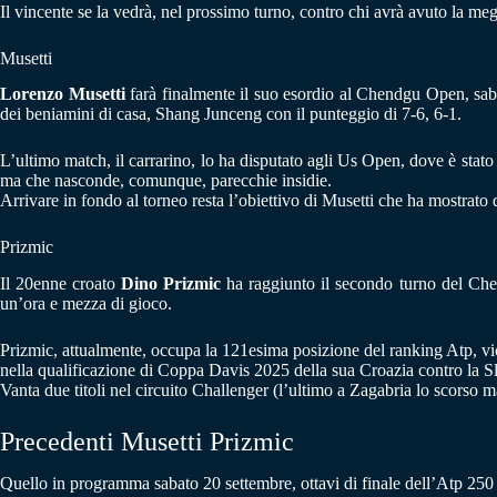
Il vincente se la vedrà, nel prossimo turno, contro chi avrà avuto la me
Musetti
Lorenzo Musetti
farà finalmente il suo esordio al Chendgu Open, sabat
dei beniamini di casa, Shang Junceng con il punteggio di 7-6, 6-1.
L’ultimo match, il carrarino, lo ha disputato agli Us Open, dove è stato 
ma che nasconde, comunque, parecchie insidie.
Arrivare in fondo al torneo resta l’obiettivo di Musetti che ha mostrato di
Prizmic
Il 20enne croato
Dino Prizmic
ha raggiunto il secondo turno del Che
un’ora e mezza di gioco.
Prizmic, attualmente, occupa la 121esima posizione del ranking Atp, vi
nella qualificazione di Coppa Davis 2025 della sua Croazia contro la S
Vanta due titoli nel circuito Challenger (l’ultimo a Zagabria lo scorso ma
Precedenti Musetti Prizmic
Quello in programma sabato 20 settembre, ottavi di finale dell’Atp 250 