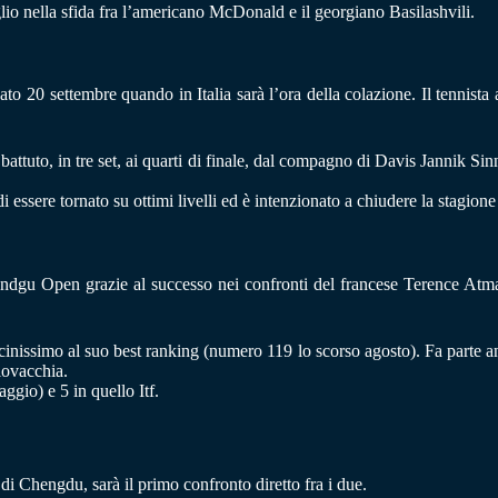
glio nella sfida fra l’americano McDonald e il georgiano Basilashvili.
o 20 settembre quando in Italia sarà l’ora della colazione. Il tennista 
battuto, in tre set, ai quarti di finale, dal compagno di Davis Jannik Si
 essere tornato su ottimi livelli ed è intenzionato a chiudere la stagione 
ndgu Open grazie al successo nei confronti del francese Terence Atma
cinissimo al suo best ranking (numero 119 lo scorso agosto). Fa parte a
lovacchia.
ggio) e 5 in quello Itf.
di Chengdu, sarà il primo confronto diretto fra i due.