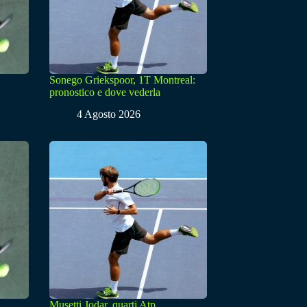
Sonego Griekspoor, 1T Montreal:
pronostico e dove vederla
4 Agosto 2026
Musetti Jodar, quarti Atp