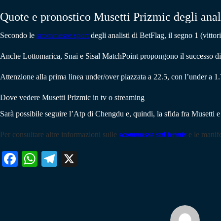
Quote e pronostico Musetti Prizmic degli anal
Secondo le
scommesse sport
degli analisti di BetFlag, il segno 1 (vitto
Anche Lottomarica, Snai e Sisal MatchPoint propongono il successo di 
Attenzione alla prima linea under/over piazzata a 22.5, con l’under a 1.
Dove vedere Musetti Prizmic in tv o streaming
Sarà possibile seguire l’Atp di Chengdu e, quindi, la sfida fra Musetti e
Per consultare altre informazioni sulle
scommesse sul tennis
e le manife
Fa
W
Te
X
ce
ha
le
bo
ts
gr
ok
A
a