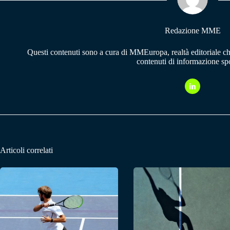
pp
m
Redazione MME
Questi contenuti sono a cura di MMEuropa, realtà editoriale c
contenuti di informazione spo
Articoli correlati