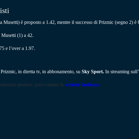
isti
ria Musetti) è proposto a 1.42, mentre il successo di Prizmic (segno 2) è b
Musetti (1) a 42.
75 e l’over a 1.97.
 Prizmic, in diretta tv, in abbonamento, su
Sky Sport.
In streaming sul
stazioni sportive, puoi visitare la
sezione dedicata