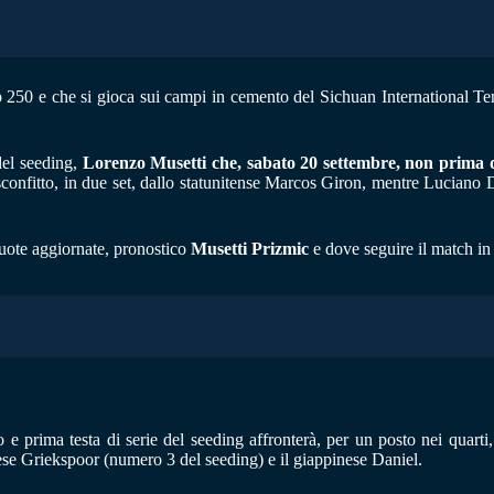
tp 250 e che si gioca sui campi in cemento del Sichuan International Te
 del seeding,
Lorenzo Musetti che, sabato 20 settembre, non prima del
o sconfitto, in due set, dallo statunitense Marcos Giron, mentre Luciano 
quote aggiornate, pronostico
Musetti Prizmic
e dove seguire il match in 
 prima testa di serie del seeding affronterà, per un posto nei quarti
ese Griekspoor (numero 3 del seeding) e il giappinese Daniel.