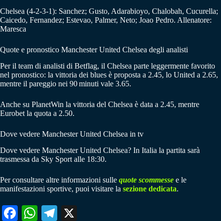
Chelsea (4-2-3-1): Sanchez; Gusto, Adarabioyo, Chalobah, Cucurella;
Caicedo, Fernandez; Estevao, Palmer, Neto; Joao Pedro. Allenatore:
Maresca
Quote e pronostico Manchester United Chelsea degli analisti
Per il team di analisti di Betflag, il Chelsea parte leggermente favorito
nel pronostico: la vittoria dei blues è proposta a 2.45, lo United a 2.65,
mentre il pareggio nei 90 minuti vale 3.65.
Anche su PlanetWin la vittoria del Chelsea è data a 2.45, mentre
Eurobet la quota a 2.50.
Dove vedere Manchester United Chelsea in tv
Dove vedere Manchester United Chelsea? In Italia la partita sarà
trasmessa da Sky Sport alle 18:30.
Per consultare altre informazioni sulle
quote scommesse
e le
manifestazioni sportive, puoi visitare la
sezione dedicata
.
Fa
W
Te
X