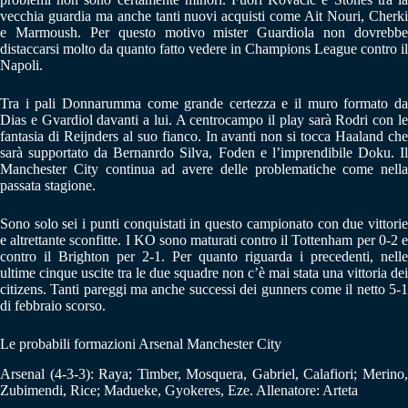
vecchia guardia ma anche tanti nuovi acquisti come Ait Nouri, Cherki
e Marmoush. Per questo motivo mister Guardiola non dovrebbe
distaccarsi molto da quanto fatto vedere in Champions League contro il
Napoli.
Tra i pali Donnarumma come grande certezza e il muro formato da
Dias e Gvardiol davanti a lui. A centrocampo il play sarà Rodri con le
fantasia di Reijnders al suo fianco. In avanti non si tocca Haaland che
sarà supportato da Bernanrdo Silva, Foden e l’imprendibile Doku. Il
Manchester City continua ad avere delle problematiche come nella
passata stagione.
Sono solo sei i punti conquistati in questo campionato con due vittorie
e altrettante sconfitte. I KO sono maturati contro il Tottenham per 0-2 e
contro il Brighton per 2-1. Per quanto riguarda i precedenti, nelle
ultime cinque uscite tra le due squadre non c’è mai stata una vittoria dei
citizens. Tanti pareggi ma anche successi dei gunners come il netto 5-1
di febbraio scorso.
Le probabili formazioni Arsenal Manchester City
Arsenal (4-3-3): Raya; Timber, Mosquera, Gabriel, Calafiori; Merino,
Zubimendi, Rice; Madueke, Gyokeres, Eze. Allenatore: Arteta