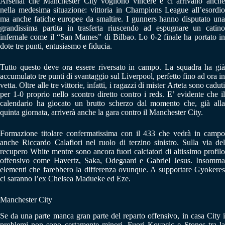
Arsenal che Manchester City vogliono vincere e ci arrivano anche
nella medesima situazione: vittoria in Champions League all’esordio
ma anche fatiche europee da smaltire. I gunners hanno disputato una
grandissima partita in trasferta riuscendo ad espugnare un catino
infernale come il “San Mames” di Bilbao. Lo 0-2 finale ha portato in
dote tre punti, entusiasmo e fiducia.
Tutto questo deve ora essere riversato in campo. La squadra ha già
accumulato tre punti di svantaggio sul Liverpool, perfetto fino ad ora in
vetta. Oltre alle tre vittorie, infatti, i ragazzi di mister Arteta sono caduti
per 1-0 proprio nello scontro diretto contro i reds. E’ evidente che il
calendario ha giocato un brutto scherzo dal momento che, già alla
quinta giornata, arriverà anche la gara contro il Manchester City.
Formazione titolare confermatissima con il 433 che vedrà in campo
anche Riccardo Calafiori nel ruolo di terzino sinistro. Sulla via del
recupero White mentre sono ancora fuori calciatori di altissimo profilo
offensivo come Havertz, Saka, Odegaard e Gabriel Jesus. Insomma
elementi che farebbero la differenza ovunque. A supportare Gyokeres
ci saranno l’ex Chelsea Madueke ed Eze.
Manchester City
Se da una parte manca gran parte del reparto offensivo, in casa City i
problemi non sono certamente minori. Fuori Kovacic e Stones tra la