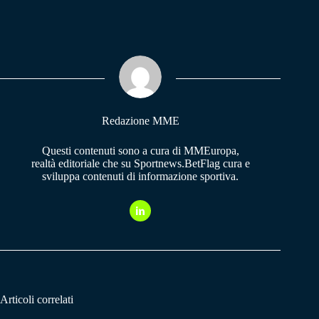
ce
ha
le
bo
ts
gr
ok
A
a
pp
m
Redazione MME
Questi contenuti sono a cura di MMEuropa,
realtà editoriale che su Sportnews.BetFlag cura e
sviluppa contenuti di informazione sportiva.
Articoli correlati