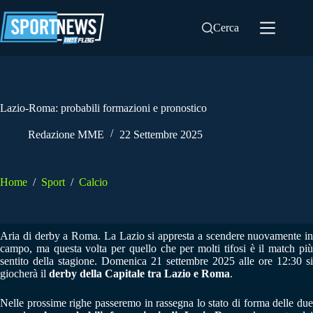
Salta
al
Cerca
contenuto
Lazio-Roma: probabili formazioni e pronostico
Redazione MME
22 Settembre 2025
Home
/
Sport
/
Calcio
Aria di derby a Roma. La Lazio si appresta a scendere nuovamente in
campo, ma questa volta per quello che per molti tifosi è il match più
sentito della stagione. Domenica 21 settembre 2025 alle ore 12:30 si
giocherà il
derby della Capitale tra Lazio e Roma
.
Nelle prossime righe passeremo in rassegna lo stato di forma delle due