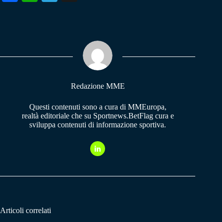
ce
ha
le
bo
ts
gr
ok
A
a
pp
m
Redazione MME
Questi contenuti sono a cura di MMEuropa,
realtà editoriale che su Sportnews.BetFlag cura e
sviluppa contenuti di informazione sportiva.
Articoli correlati