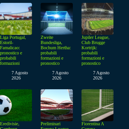
Liga Portugal,
Zweite
Jupiler League,
Estoril-
Bundesliga,
Club Brugge
Famalicao:
Bochum Hertha:
Kortrijk:
pronostico e
probabili
probabili
probabili
formazioni e
formazioni e
formazioni
pronostico
pronostico
7 Agosto
7 Agosto
7 Agosto
2026
2026
2026
Eredivisie,
Preliminari
Fiorentina A
Cambuur-
Europa League,
Coruna,