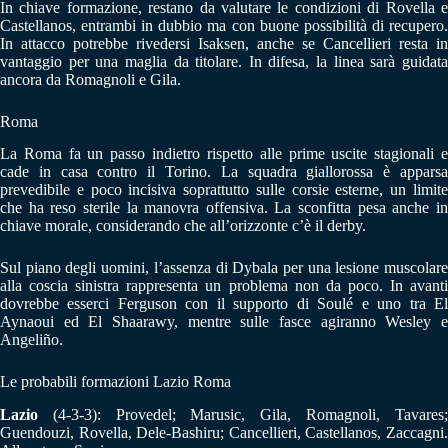
In chiave formazione, restano da valutare le condizioni di Rovella e
Castellanos, entrambi in dubbio ma con buone possibilità di recupero.
In attacco potrebbe rivedersi Isaksen, anche se Cancellieri resta in
vantaggio per una maglia da titolare. In difesa, la linea sarà guidata
ancora da Romagnoli e Gila.
Roma
La Roma fa un passo indietro rispetto alle prime uscite stagionali e
cade in casa contro il Torino. La squadra giallorossa è apparsa
prevedibile e poco incisiva soprattutto sulle corsie esterne, un limite
che ha reso sterile la manovra offensiva. La sconfitta pesa anche in
chiave morale, considerando che all’orizzonte c’è il derby.
Sul piano degli uomini, l’assenza di Dybala per una lesione muscolare
alla coscia sinistra rappresenta un problema non da poco. In avanti
dovrebbe esserci Ferguson con il supporto di Soulé e uno tra El
Aynaoui ed El Shaarawy, mentre sulle fasce agiranno Wesley e
Angeliño.
Le probabili formazioni Lazio Roma
Lazio
(4-3-3): Provedel; Marusic, Gila, Romagnoli, Tavares;
Guendouzi, Rovella, Dele-Bashiru; Cancellieri, Castellanos, Zaccagni.