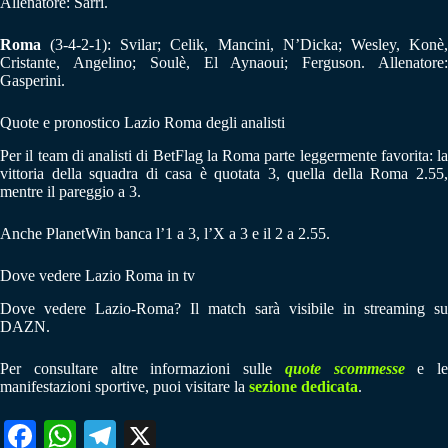
Allenatore: Sarri.
Roma
(3-4-2-1): Svilar; Celik, Mancini, N’Dicka; Wesley, Konè,
Cristante, Angelino; Soulè, El Aynaoui; Ferguson. Allenatore:
Gasperini.
Quote e pronostico Lazio Roma degli analisti
Per il team di analisti di BetFlag la Roma parte leggermente favorita: la
vittoria della squadra di casa è quotata 3, quella della Roma 2.55,
mentre il pareggio a 3.
Anche PlanetWin banca l’1 a 3, l’X a 3 e il 2 a 2.55.
Dove vedere Lazio Roma in tv
Dove vedere Lazio-Roma? Il match sarà visibile in streaming su
DAZN.
Per consultare altre informazioni sulle
quote scommesse
e le
manifestazioni sportive, puoi visitare la
sezione dedicata
.
Fa
W
Te
X