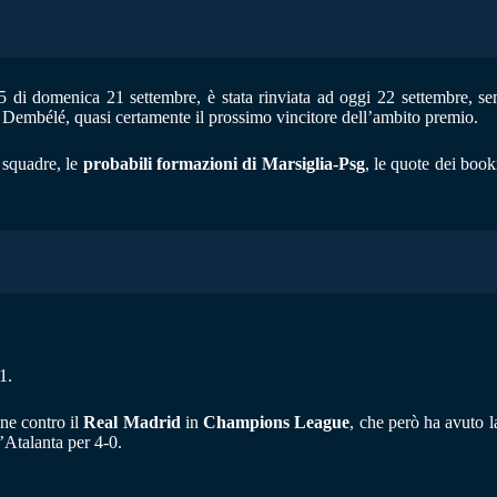
5 di domenica 21 settembre, è stata rinviata ad oggi 22 settembre, s
embélé, quasi certamente il prossimo vincitore dell’ambito premio.
 squadre, le
probabili formazioni di Marsiglia-Psg
, le quote dei book
1.
one contro il
Real Madrid
in
Champions League
, che però ha avuto l
l’Atalanta per 4-0.