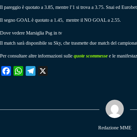
Il pareggio è quotato a 3.85, mentre l’1 si trova a 3.75. Snai ed Eurobet
Il segno GOAL è quotato a 1.45, mentre il NO GOAL a 2.55.
Dove vedere Marsiglia Psg in tv
Il match sarà disponibile su Sky, che trasmette due match del campionat
Per consultare altre informazioni sulle
quote scommesse
e le manifestaz
Fa
W
Te
X
ce
ha
le
bo
ts
gr
ok
A
a
pp
m
Redazione MME