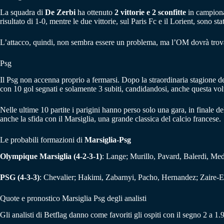
La squadra di
De Zerbi
ha ottenuto
2 vittorie e 2 sconfitte
in campionat
risultato di 1-0, mentre le due vittorie, sul Paris Fc e il Lorient, sono 
L’attacco, quindi, non sembra essere un problema, ma l’OM dovrà trovare 
Psg
Il Psg non accenna proprio a fermarsi. Dopo la straordinaria stagione d
con 10 gol segnati e solamente 3 subiti, candidandosi, anche questa volta
Nelle ultime 10 partite i parigini hanno perso solo una gara, in finale d
anche la sfida con il Marsiglia, una grande classica del calcio francese.
Le probabili formazioni di
Marsiglia-Psg
Olympique Marsiglia (4-2-3-1)
: Lange; Murillo, Pavard, Balerdi, M
PSG (4-3-3)
: Chevalier; Hakimi, Zabarnyi, Pacho, Hernandez; Zaire-E
Quote e pronostico Marsiglia Psg degli analisti
Gli analisti di Betflag danno come favoriti gli ospiti con il segno 2 a 1.