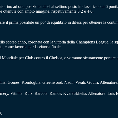
o fino ad ora, posizionandosi al settimo posto in classifica con 6 punti
state ottenute con ampio margine, rispettivamente 5-2 e 4-0.
il prima possibile un po’ di equilibrio in difesa per ottenere la contin
ello scorso anno, coronata con la vittoria della Champions League, la s
, come favorita per la vittoria finale.
el Mondiale per Club contro il Chelsea, e vorranno sicuramente portare av
edina; Gomes, Kondogbia; Greenwood, Nadir, Weah; Gouiri. Allenatore
mery, Vitinha, Ruiz; Barcola, Ramos, Kvaratskhelia. Allenatore: Luis 
90.