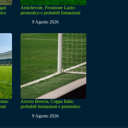
gal:
Amichevole, Frosinone Lazio:
tico
pronostico e probabili formazioni
9 Agosto 2026
enna:
Arezzo Brescia, Coppa Italia:
ioni
probabili formazioni e pronostico
9 Agosto 2026