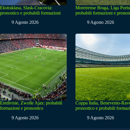
Ekstraklasa, Slask-Cracovia:
Moreirense Braga, Liga Portu
pronostico e probabili formazioni
probabili formazioni e pronos
9 Agosto 2026
9 Agosto 2026
Eredivisie, Zwolle Ajax: probabili
Coppa Italia, Benevento-Rav
formazioni e pronostico
pronostico e probabili formaz
9 Agosto 2026
9 Agosto 2026