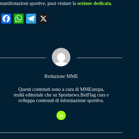
manifestazioni sportive, puoi visitare la
sezione dedicata
.
Fa
W
Te
X
ce
ha
le
bo
ts
gr
ok
A
a
pp
m
Redazione MME
Questi contenuti sono a cura di MMEuropa,
realtà editoriale che su Sportnews.BetFlag cura e
sviluppa contenuti di informazione sportiva.