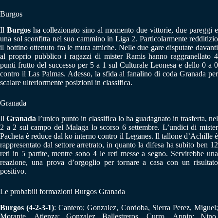
Burgos
Il
Burgos
ha collezionato sino al momento due vittorie, due pareggi e
una sol sconfitta nel suo cammino in Liga 2. Particolarmente redditizio
il bottino ottenuto fra le mura amiche. Nelle due gare disputate davanti
al proprio pubblico i ragazzi di mister Ramis hanno raggranellato 4
punti frutto del successo per 5 a 1 sul Culturale Leonesa e dello 0 a 0
contro il Las Palmas. Adesso, la sfida al fanalino di coda Granada per
scalare ulteriormente posizioni in classifica.
Granada
Il
Granada
l’unico punto in classifica lo ha guadagnato in trasferta, nel
2 a 2 sul campo del Malaga lo scorso 6 settembre. L’undici di mister
Pacheta è reduce dal ko interno contro il Leganes. Il tallone d’Achille è
rappresentato dal settore arretrato, in quanto la difesa ha subito ben 12
reti in 5 partite, mentre sono 4 le reti messe a segno. Servirebbe una
reazione, una prova d’orgoglio per tornare a casa con un risultato
positivo.
Le probabili formazioni Burgos Granada
Burgos (4-2-3-1)
: Cantero; Gonzalez, Cordoba, Sierra Perez, Miguel
Morante, Atienza; Gonzalez Ballestreros, Curro, Appin; Nino.