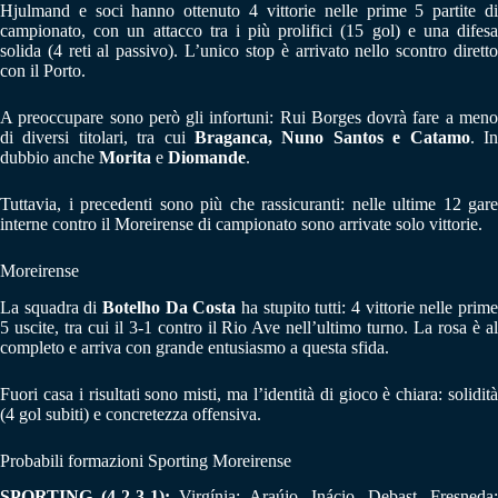
Hjulmand e soci hanno ottenuto 4 vittorie nelle prime 5 partite di
campionato, con un attacco tra i più prolifici (15 gol) e una difesa
solida (4 reti al passivo). L’unico stop è arrivato nello scontro diretto
con il Porto.
A preoccupare sono però gli infortuni: Rui Borges dovrà fare a meno
di diversi titolari, tra cui
Braganca, Nuno Santos e Catamo
. I
dubbio anche
Morita
e
Diomande
.
Tuttavia, i precedenti sono più che rassicuranti: nelle ultime 12 gare
interne contro il Moreirense di campionato sono arrivate solo vittorie.
Moreirense
La squadra di
Botelho Da Costa
ha stupito tutti: 4 vittorie nelle prim
5 uscite, tra cui il 3-1 contro il Rio Ave nell’ultimo turno. La rosa è al
completo e arriva con grande entusiasmo a questa sfida.
Fuori casa i risultati sono misti, ma l’identità di gioco è chiara: solidità
(4 gol subiti) e concretezza offensiva.
Probabili formazioni Sporting Moreirense
SPORTING (4-2-3-1):
Virgínia; Araújo, Inácio, Debast, Fresneda