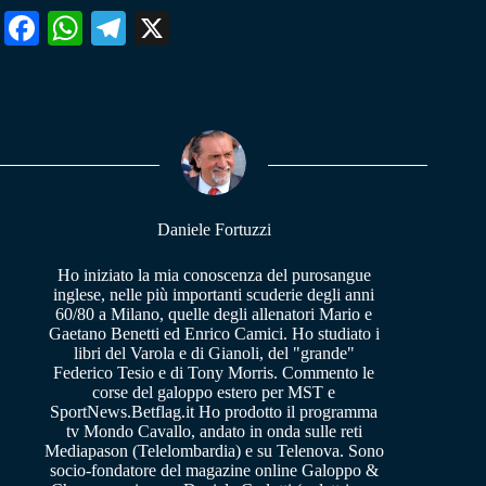
Fa
W
Te
X
ce
ha
le
bo
ts
gr
ok
A
a
pp
m
Daniele Fortuzzi
Ho iniziato la mia conoscenza del purosangue
inglese, nelle più importanti scuderie degli anni
60/80 a Milano, quelle degli allenatori Mario e
Gaetano Benetti ed Enrico Camici. Ho studiato i
libri del Varola e di Gianoli, del "grande"
Federico Tesio e di Tony Morris. Commento le
corse del galoppo estero per MST e
SportNews.Betflag.it Ho prodotto il programma
tv Mondo Cavallo, andato in onda sulle reti
Mediapason (Telelombardia) e su Telenova. Sono
socio-fondatore del magazine online Galoppo &