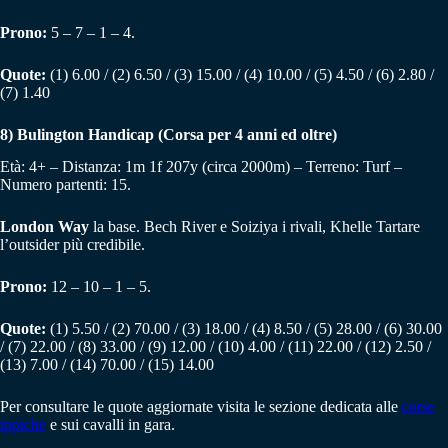
Prono:
5 – 7 – 1 – 4.
Quote:
(1) 6.00 / (2) 6.50 / (3) 15.00 / (4) 10.00 / (5) 4.50 / (6) 2.80 /
(7) 1.40
8)
Bulington Handicap (Corsa per 4 anni ed oltre)
Età: 4+ – Distanza: 1m 1f 207y (circa 2000m) – Terreno: Turf –
Numero partenti: 15.
London Way
la base. Bech River e Soiziya i rivali, Khelle Tartare
l’outsider più credibile.
Prono:
12 – 10 – 1 – 5.
Quote:
(1) 5.50 / (2) 70.00 / (3) 18.00 / (4) 8.50 / (5) 28.00 / (6) 30.00
/ (7) 22.00 / (8) 33.00 / (9) 12.00 / (10) 4.00 / (11) 22.00 / (12) 2.50 /
(13) 7.00 / (14) 70.00 / (15) 14.00
Per consultare le quote aggiornate visita le sezione dedicata alle
corse
ippiche
e sui cavalli in gara.