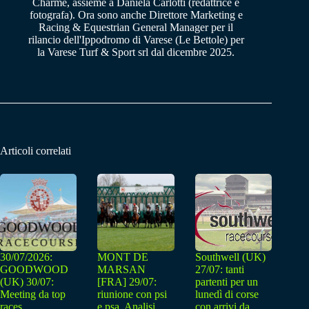
Charme, assieme a Daniela Carlotti (redattrice e
fotografa). Ora sono anche Direttore Marketing e
Racing & Equestrian General Manager per il
rilancio dell'Ippodromo di Varese (Le Bettole) per
la Varese Turf & Sport srl dal dicembre 2025.
Articoli correlati
30/07/2026:
MONT DE
Southwell (UK)
GOODWOOD
MARSAN
27/07: tanti
(UK) 30/07:
[FRA] 29/07:
partenti per un
Meeting da top
riunione con psi
lunedì di corse
races
e psa. Analisi
con arrivi da