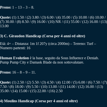
Prono:
1 – 13 – 3 – 8.
Quote:
(1) 1.50 / (2) 3.80 / (3) 6.00 / (4) 35.00 / (5) 10.00 / (6) 10.00 /
(7) 30.00 / (8) 8.50 / (9) 16.00 / (10) NR / (11) 55.00 / (12) 16.00 / (13)
13.00
3)
C. Giraudon Handicap (Corsa per 4 anni ed oltre)
Età: 4+ – Distanza: 1m 1f 207y (circa 2000m) – Terreno: Turf –
Numero partenti: 16
Human Evolution
è la base, seguito da Sous Influence e Deniab.
Pump Pump City e Damask Blade da non sottovalutare.
Prono:
16 – 8 – 9 – 11.
Quote:
(1) 2.50 / (2) 5.50 / (3) 4.50 / (4) 12.00 / (5) 6.00 / (6) 7.50 / (7)
7.50 / (8) 18.00 / (9) 5.50 / (10) 13.00 / (11) 14.00 / (12) 16.00 / (13)
35.00 / (14) 15.00 / (15) 22.00 / (16) 2.50
4)
Moulins Handicap (Corsa per 4 anni ed oltre)