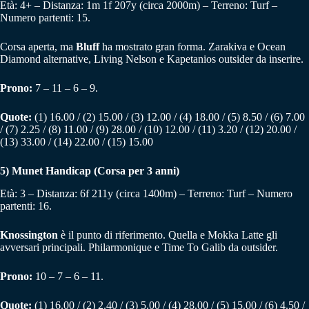
Età: 4+ – Distanza: 1m 1f 207y (circa 2000m) – Terreno: Turf –
Numero partenti: 15.
Corsa aperta, ma
Bluff
ha mostrato gran forma. Zarakiva e Ocean
Diamond alternative, Living Nelson e Kapetanios outsider da inserire.
Prono:
7 – 11 – 6 – 9.
Quote:
(1) 16.00 / (2) 15.00 / (3) 12.00 / (4) 18.00 / (5) 8.50 / (6) 7.00
/ (7) 2.25 / (8) 11.00 / (9) 28.00 / (10) 12.00 / (11) 3.20 / (12) 20.00 /
(13) 33.00 / (14) 22.00 / (15) 15.00
5)
Munet Handicap (Corsa per 3 anni)
Età: 3 – Distanza: 6f 211y (circa 1400m) – Terreno: Turf – Numero
partenti: 16.
Knossington
è il punto di riferimento. Quella e Mokka Latte gli
avversari principali. Philarmonique e Time To Galib da outsider.
Prono:
10 – 7 – 6 – 11.
Quote:
(1) 16.00 / (2) 2.40 / (3) 5.00 / (4) 28.00 / (5) 15.00 / (6) 4.50 /