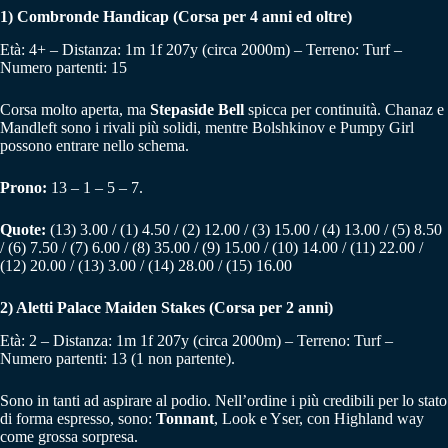
1)
Combronde Handicap (Corsa per 4 anni ed oltre)
Età: 4+ – Distanza: 1m 1f 207y (circa 2000m) – Terreno: Turf –
Numero partenti: 15
Corsa molto aperta, ma
Stepaside Bell
spicca per continuità. Chanaz e
Mandleft sono i rivali più solidi, mentre Bolshkinov e Pumpy Girl
possono entrare nello schema.
Prono:
13 – 1 – 5 – 7.
Quote:
(13) 3.00 / (1) 4.50 / (2) 12.00 / (3) 15.00 / (4) 13.00 / (5) 8.50
/ (6) 7.50 / (7) 6.00 / (8) 35.00 / (9) 15.00 / (10) 14.00 / (11) 22.00 /
(12) 20.00 / (13) 3.00 / (14) 28.00 / (15) 16.00
2)
Aletti Palace Maiden Stakes (Corsa per 2 anni)
Età: 2 – Distanza: 1m 1f 207y (circa 2000m) – Terreno: Turf –
Numero partenti: 13 (1 non partente).
Sono in tanti ad aspirare al podio. Nell’ordine i più credibili per lo stato
di forma espresso, sono:
Tonnant
, Look e Yser, con Highland way
come grossa sorpresa.