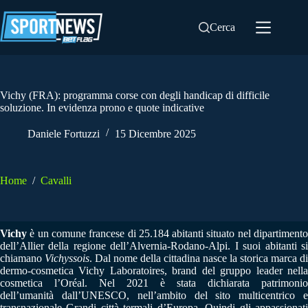
Salta
al
Cerca
contenuto
Vichy (FRA): programma corse con degli handicap di difficile
soluzione. In evidenza prono e quote indicative
Daniele Fortuzzi
15 Dicembre 2025
Home
/
Cavalli
Vichy
è un comune francese di 25.184 abitanti situato nel dipartiment
dell’Allier della regione dell’Alvernia-Rodano-Alpi. I suoi abitanti si
chiamano
Vichyssois
. Dal nome della cittadina nasce la storica marca di
dermo-cosmetica Vichy Laboratoires, brand del gruppo leader nella
cosmetica l’Oréal. Nel 2021 è stata dichiarata patrimonio
dell’umanità dall’UNESCO, nell’ambito del sito multicentrico e
transnazionale Grandi città termali d’Europa. Quindi gli appassionati