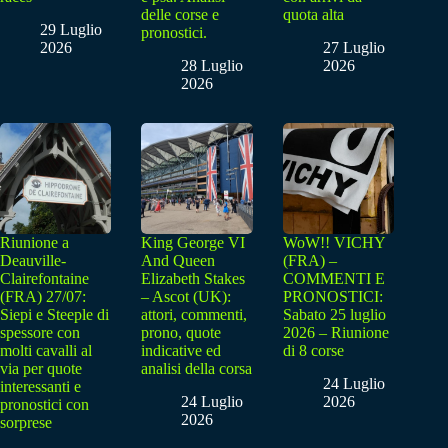
delle corse e
quota alta
29 Luglio
pronostici.
2026
27 Luglio
28 Luglio
2026
2026
Riunione a
King George VI
WoW!! VICHY
Deauville-
And Queen
(FRA) –
Clairefontaine
Elizabeth Stakes
COMMENTI E
(FRA) 27/07:
– Ascot (UK):
PRONOSTICI:
Siepi e Steeple di
attori, commenti,
Sabato 25 luglio
spessore con
prono, quote
2026 – Riunione
molti cavalli al
indicative ed
di 8 corse
via per quote
analisi della corsa
24 Luglio
interessanti e
24 Luglio
2026
pronostici con
2026
sorprese