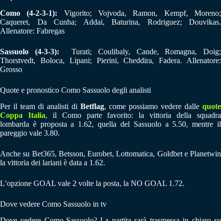
Como (4-2-3-1):
Vigorito; Vojvoda, Ramon, Kempf, Moreno
Caqueret, Da Cunha; Addai, Baturina, Rodriguez; Douvikas.
Allenatore: Fabregas
Sassuolo (4-3-3):
Turati; Coulibaly, Cande, Romagna, Doig
Thorstvedt, Boloca, Lipani; Pierini, Cheddira, Fadera. Allenatore:
Grosso
Quote e pronostico Como Sassuolo degli analisti
Per il team di analisti di
Betflag
, come possiamo vedere dalle
quote
Coppa Italia
, il Como parte favorito: la vittoria della squadr
lombarda è proposta a 1.62, quella del Sassuolo a 5.50, mentre il
pareggio vale 3.80.
Anche su Bet365, Betsson, Eurobet, Lottomatica, Goldbet e Planetwin
la vittoria dei lariani è data a 1.62.
L’opzione GOAL vale 2 volte la posta, la NO GOAL 1.72.
Dove vedere Como Sassuolo in tv
Dove vedere Como-Sassuolo? La partita sarà trasmessa in chiaro su