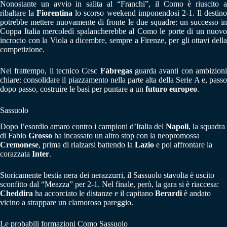
Nonostante un avvio in salita al “Franchi”, il Como è riuscito a
ribaltare la
Fiorentina
lo scorso weekend imponendosi 2-1. Il destin
potrebbe mettere nuovamente di fronte le due squadre: un successo in
Coppa Italia mercoledì spalancherebbe al Como le porte di un nuovo
incrocio con la Viola a dicembre, sempre a Firenze, per gli ottavi della
competizione.
Nel frattempo, il tecnico Cesc
Fàbregas
guarda avanti con ambizion
chiare: consolidare il piazzamento nella parte alta della Serie A e, passo
dopo passo, costruire le basi per puntare a un
futuro europeo
.
Sassuolo
Dopo l’esordio amaro contro i campioni d’Italia del
Napoli
, la squadra
di Fabio
Grosso
ha incassato un altro stop con la neopromossa
Cremonese
, prima di rialzarsi battendo la
Lazio
e poi affrontare la
corazzata
Inter
.
Storicamente bestia nera dei nerazzurri, il Sassuolo stavolta è uscito
sconfitto dal “Meazza” per 2-1. Nel finale, però, la gara si è riaccesa:
Cheddira
ha accorciato le distanze e il capitano
Berardi
è andato
vicino a strappare un clamoroso pareggio.
Le probabili formazioni Como Sassuolo