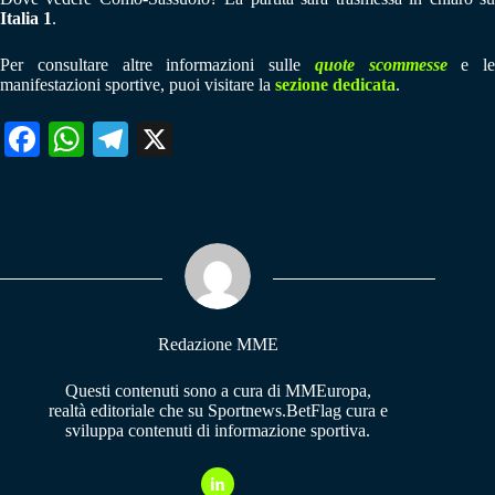
Italia 1
.
Per consultare altre informazioni sulle
quote scommesse
e le
manifestazioni sportive, puoi visitare la
sezione dedicata
.
Fa
W
Te
X
ce
ha
le
bo
ts
gr
ok
A
a
pp
m
Redazione MME
Questi contenuti sono a cura di MMEuropa,
realtà editoriale che su Sportnews.BetFlag cura e
sviluppa contenuti di informazione sportiva.