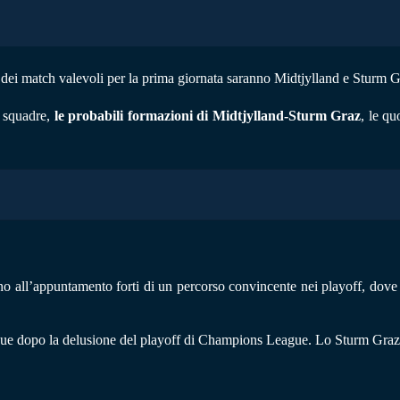
o dei match valevoli per la prima giornata saranno Midtjylland e Sturm 
e squadre,
le probabili formazioni di Midtjylland-Sturm Graz
, le qu
vano all’appuntamento forti di un percorso convincente nei playoff, do
ague dopo la delusione del playoff di Champions League. Lo Sturm Graz, 