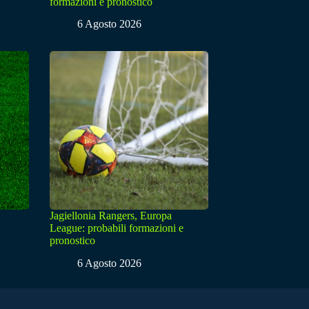
formazioni e pronostico
6 Agosto 2026
Jagiellonia Rangers, Europa
League: probabili formazioni e
pronostico
6 Agosto 2026