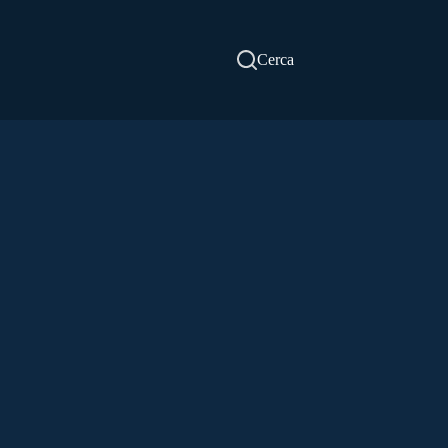
Cerca