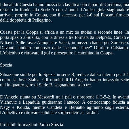
I ducali di Cuesta hanno mosso la classifica con il pari di Cremona, ma
restano in fondo alla Serie A con 2 punti. L’unica gioia stagionale è
arrivata proprio in Coppa, con il successo per 2-0 sul Pescara firmato
dalla doppietta di Pellegrino.
Cuesta per la Coppa si affida a un mix tra titolari e seconde linee. In
porta spazio a Suzuki, con la difesa a tre formata da Delprato, Circati e
Ndiaye. Sulle fasce Almquist e Valeri, in mezzo chance per Sorensen.
Davanti, tandem composto dalle “seconde linee” Djuric e Oristanio.
L’obiettivo è ritrovare il gol e proseguire il cammino in Coppa.
Spezia
Situazione simile per lo Spezia in serie B, reduce dal ko interno per 3-1
contro la Juve Stabia. Gli uomini di D’Angelo hanno incassato sette
reti in quattro gare di Serie B, segnandone solo tre.
D’Angelo punta su Mascardi tra i pali e ripropone il 3-5-2. In avanti
Vlahovic e Lapadula guideranno l’attacco. A centrocampo fiducia a
Nagy e Kouda, mentre Candela e Beruatto agiranno sugli esterni.
L’obiettivo è ritrovare solidità e sorprendere al Tardini.
Probabili formazioni Parma Spezia