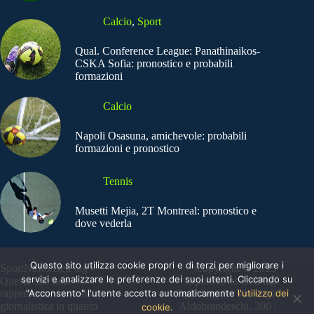
Calcio
,
Sport
Qual. Conference League: Panathinaikos-
CSKA Sofia: pronostico e probabili
formazioni
Calcio
Napoli Osasuna, amichevole: probabili
formazioni e pronostico
Tennis
Musetti Mejia, 2T Montreal: pronostico e
dove vederla
Questo sito utilizza cookie propri e di terzi per migliorare i
SportNews.BetFlag -
Copyright © 2025
servizi e analizzare le preferenze dei suoi utenti. Cliccando su
Questo sito non
SportNews BetFlag
"Acconsento" l'utente accetta automaticamente
l'utilizzo dei
rappresenta una testata
Sede Legale: Via degli
giornalistica in quanto
Aldobrandeschi, 300 |
cookie.