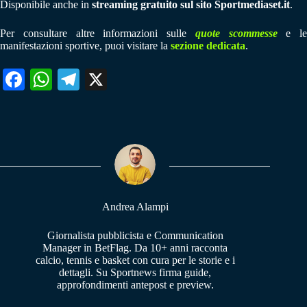
Disponibile anche in
streaming gratuito sul sito Sportmediaset.it
.
Per consultare altre informazioni sulle
quote scommesse
e le
manifestazioni sportive, puoi visitare la
sezione dedicata
.
Fa
W
Te
X
ce
ha
le
bo
ts
gr
ok
A
a
pp
m
Andrea Alampi
Giornalista pubblicista e Communication
Manager in BetFlag. Da 10+ anni racconta
calcio, tennis e basket con cura per le storie e i
dettagli. Su Sportnews firma guide,
approfondimenti antepost e preview.