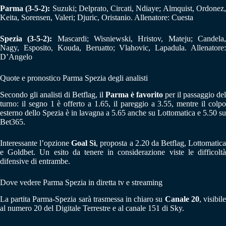
Parma (3-5-2):
Suzuki; Delprato, Circati, Ndiaye; Almquist, Ordonez
Keita, Sorensen, Valeri; Djuric, Oristanio. Allenatore: Cuesta
Spezia (3-5-2):
Mascardi; Wisniewski, Hristov, Mateju; Candela
Nagy, Esposito, Kouda, Beruatto; Vlahovic, Lapadula. Allenatore:
D’Angelo
Quote e pronostico Parma Spezia degli analisti
Secondo gli analisti di Betflag, il
Parma è favorito
per il passaggio del
turno: il segno 1 è offerto a 1.65, il pareggio a 3.55, mentre il colpo
esterno dello Spezia è in lavagna a 5.65 anche su Lottomatica e 5.50 su
Bet365.
Interessante l’opzione
Goal Sì
, proposta a 2.20 da Betflag, Lottomatic
e Goldbet. Un esito da tenere in considerazione viste le difficoltà
difensive di entrambe.
Dove vedere Parma Spezia in diretta tv e streaming
La partita Parma-Spezia sarà trasmessa in chiaro su
Canale 20
, visibil
al numero 20 del Digitale Terrestre e al canale 151 di Sky.