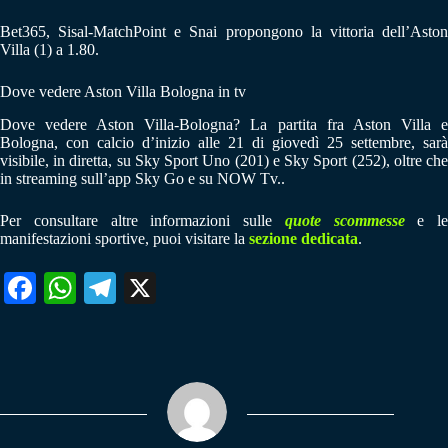
Bet365, Sisal-MatchPoint e Snai propongono la vittoria dell’Aston
Villa (1) a 1.80.
Dove vedere Aston Villa Bologna in tv
Dove vedere Aston Villa-Bologna? La partita fra Aston Villa e
Bologna, con calcio d’inizio alle 21 di giovedì 25 settembre, sarà
visibile, in diretta, su Sky Sport Uno (201) e Sky Sport (252), oltre che
in streaming sull’app Sky Go e su NOW Tv..
Per consultare altre informazioni sulle
quote scommesse
e le
manifestazioni sportive, puoi visitare la
sezione dedicata
.
Fa
W
Te
X
ce
ha
le
bo
ts
gr
ok
A
a
pp
m