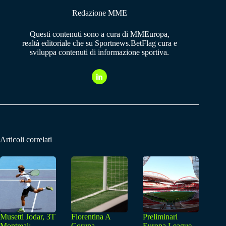
Redazione MME
Questi contenuti sono a cura di MMEuropa,
realtà editoriale che su Sportnews.BetFlag cura e
sviluppa contenuti di informazione sportiva.
Articoli correlati
Musetti Jodar, 3T
Fiorentina A
Preliminari
Montreal:
Coruna,
Europa League,