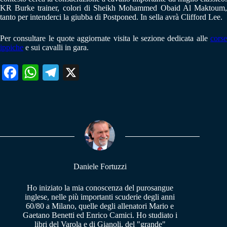
KR Burke trainer, colori di Sheikh Mohammed Obaid Al Maktoum,
tanto per intenderci la giubba di Postponed. In sella avrà Clifford Lee.
Per consultare le quote aggiornate visita le sezione dedicata alle
corse
ippiche
e sui cavalli in gara.
Fa
W
Te
X
ce
ha
le
bo
ts
gr
ok
A
a
pp
m
Daniele Fortuzzi
Ho iniziato la mia conoscenza del purosangue
inglese, nelle più importanti scuderie degli anni
60/80 a Milano, quelle degli allenatori Mario e
Gaetano Benetti ed Enrico Camici. Ho studiato i
libri del Varola e di Gianoli, del "grande"