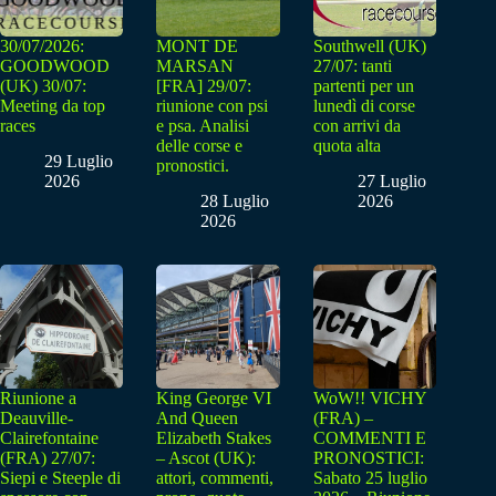
30/07/2026:
MONT DE
Southwell (UK)
GOODWOOD
MARSAN
27/07: tanti
(UK) 30/07:
[FRA] 29/07:
partenti per un
Meeting da top
riunione con psi
lunedì di corse
races
e psa. Analisi
con arrivi da
delle corse e
quota alta
29 Luglio
pronostici.
2026
27 Luglio
28 Luglio
2026
2026
Riunione a
King George VI
WoW!! VICHY
Deauville-
And Queen
(FRA) –
Clairefontaine
Elizabeth Stakes
COMMENTI E
(FRA) 27/07:
– Ascot (UK):
PRONOSTICI:
Siepi e Steeple di
attori, commenti,
Sabato 25 luglio