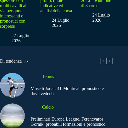
spessore con
prono, quote
2026 – Riunione
molti cavalli al
indicative ed
di 8 corse
via per quote
analisi della corsa
24 Luglio
interessanti e
24 Luglio
2026
pronostici con
2026
sorprese
27 Luglio
2026
Di tendenza
Tennis
Musetti Jodar, 3T Montreal: pronostico e
dove vederla
Calcio
Preliminari Europa League, Ferencvaros
Gornik: probabili formazioni e pronostico