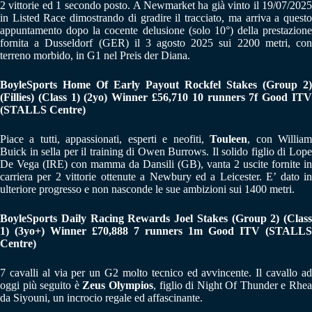
2 vittorie ed 1 secondo posto. A Newmarket ha già vinto il 19/07/2025
in Listed Race dimostrando di gradire il tracciato, ma arriva a questo
appuntamento dopo la cocente delusione (solo 10°) della prestazione
fornita a Dusseldorf (GER) il 3 agosto 2025 sui 2200 metri, con
terreno morbido, in G1 nel Preis der Diana.
BoyleSports Home Of Early Payout Rockfel Stakes (Group 2)
(Fillies) (Class 1) (2yo) Winner £56,710 10 runners 7f Good ITV
(STALLS Centre)
Piace a tutti, appassionati, esperti e neofiti,
Touleen
, con Willia
Buick in sella per il training di Owen Burrows. Il solido figlio di Lope
De Vega (IRE) con mamma da Dansili (GB), vanta 2 uscite fornite in
carriera per 2 vittorie ottenute a Newbury ed a Leicester. E’ dato in
ulteriore progresso e non nasconde le sue ambizioni sui 1400 metri.
BoyleSports Daily Racing Rewards Joel Stakes (Group 2) (Class
1) (3yo+) Winner £70,888 7 runners 1m Good ITV (STALLS
Centre)
7 cavalli al via per un G2 molto tecnico ed avvincente. Il cavallo ad
oggi più seguito è
Zeus Olympios
, figlio di Night Of Thunder e Rhe
da Siyouni, un incrocio regale ed affascinante.