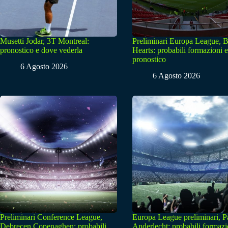
Musetti Jodar, 3T Montreal:
Preliminari Europa League, B
pronostico e dove vederla
Hearts: probabili formazioni e
pronostico
6 Agosto 2026
6 Agosto 2026
Preliminari Conference League,
Europa League preliminari, 
Debrecen Copenaghen: probabili
Anderlecht: probabili formazi