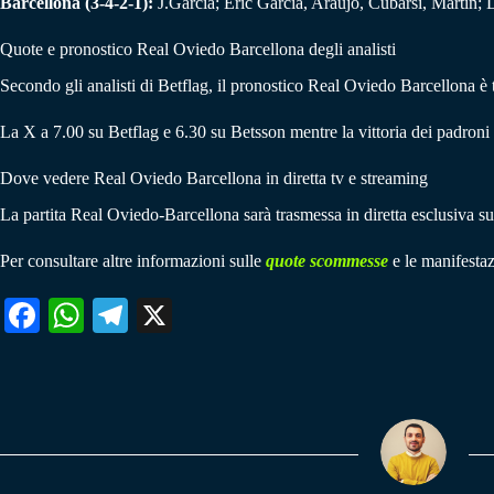
Barcellona (3-4-2-1):
J.Garcia; Eric García, Araujo, Cubarsí, Martín; 
Quote e pronostico Real Oviedo Barcellona degli analisti
Secondo gli analisti di Betflag, il pronostico Real Oviedo Barcellona è t
La X a 7.00 su Betflag e 6.30 su Betsson mentre la vittoria dei padroni d
Dove vedere Real Oviedo Barcellona in diretta tv e streaming
La partita Real Oviedo-Barcellona sarà trasmessa in diretta esclusiva s
Per consultare altre informazioni sulle
quote scommesse
e le manifestaz
Fa
W
Te
X
ce
ha
le
bo
ts
gr
ok
A
a
pp
m