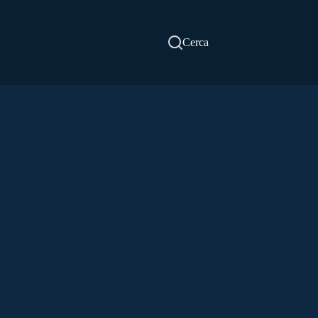
Cerca