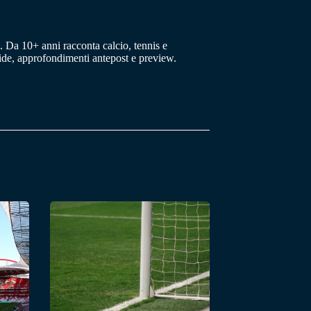
 Da 10+ anni racconta calcio, tennis e
uide, approfondimenti antepost e preview.