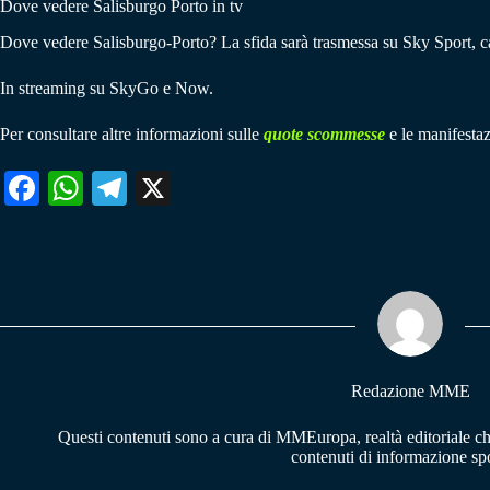
Dove vedere Salisburgo Porto in tv
Dove vedere Salisburgo-Porto? La sfida sarà trasmessa su Sky Sport, ca
In streaming su SkyGo e Now.
Per consultare altre informazioni sulle
quote scommesse
e le manifestaz
Fa
W
Te
X
ce
ha
le
bo
ts
gr
ok
A
a
pp
m
Redazione MME
Questi contenuti sono a cura di MMEuropa, realtà editoriale c
contenuti di informazione spo