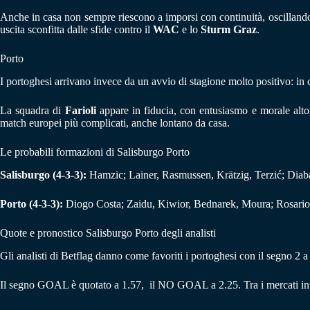
Anche in casa non sempre riescono a imporsi con continuità, oscillando tr
uscita sconfitta dalle sfide contro il
WAC
e lo
Sturm Graz
.
Porto
I portoghesi arrivano invece da un avvio di stagione molto positivo: in 
La squadra di
Farioli
appare in fiducia, con entusiasmo e morale alto
match europei più complicati, anche lontano da casa.
Le probabili formazioni di Salisburgo Porto
Salisburgo (4-3-3):
Hamzic; Lainer, Rasmussen, Krätzig, Terzić; Dia
Porto (4-3-3):
Diogo Costa; Zaidu, Kiwior, Bednarek, Moura; Rosario,
Quote e pronostico Salisburgo Porto degli analisti
Gli analisti di Betflag danno come favoriti i portoghesi con il segno 2 a
Il segno GOAL è quotato a 1.57, il NO GOAL a 2.25. Tra i mercati in