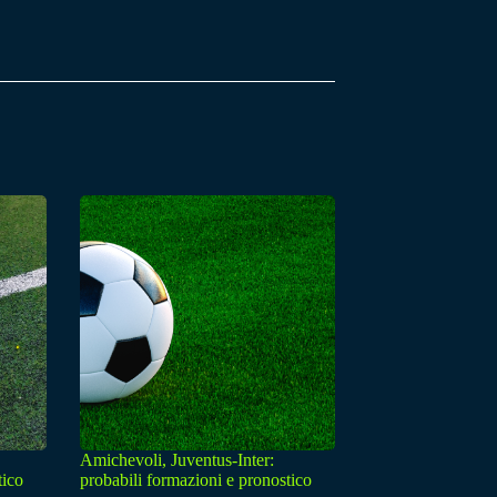
Amichevoli, Juventus-Inter:
tico
probabili formazioni e pronostico