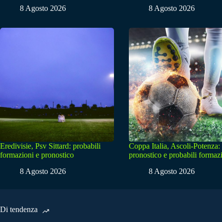
8 Agosto 2026
8 Agosto 2026
Eredivisie, Psv Sittard: probabili
Coppa Italia, Ascoli-Potenza:
formazioni e pronostico
pronostico e probabili formaz
8 Agosto 2026
8 Agosto 2026
Di tendenza